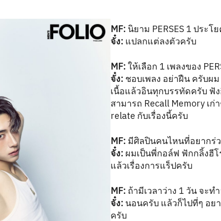
MF:
นิยาม PERSES 1 ประโย
จั๋ง:
แปลกแต่ลงตัวครับ
MF:
ให้เลือก 1 เพลงของ PERS
จั๋ง:
ชอบเพลง อย่าฝืน ครับผม เป
เนื้อแล้วอินทุกบรรทัดครับ ฟังกี่
สามารถ Recall Memory เก่าๆ 
relate กับเรื่องนี้ครับ
MF:
มีศิลปินคนไหนที่อยากร่
จั๋ง:
ผมเป็นพี่กอล์ฟ ฟักกลิ้งฮีโ
แล้วเรื่องการแร็ปครับ
MF:
ถ้ามีเวลาว่าง 1 วัน จะท
จั๋ง:
นอนครับ แล้วก็ไปที่ๆ อ
ครับ