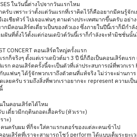
ES ในวันนี้ต่างไปจากวันแรกไหม
ครับ เพราะว่าตั้งแต่วันแรกที่เราคิดไว้ก็คืออยากมีคนรู้จัก
ีเอเชียทัวร์ ไปเจอแฟนๆ ตามต่างประเทศมากขึ้นครับ อย่างต
ากมีคอนเสิร์ตเดี่ยวเป็นของตัวเอง ซึ่งภายในปีนี้เราก็มีกำลั
ันที่ตั้งไว้ตั้งแต่ก่อนเดบิวต์วันนี้เราก็กำลังจะทำมิชชั่นนั้
T CONCERT คอนเสิร์ตใหญ่ครั้งแรก
รกก็จริงๆ ตั้งแต่เราเดบิวต์มา 3 ปี นี่ก็ถือเป็นคอนเสิร์ตแรก
่อปีแรก คอนเสิร์ตครั้งนี้จะเป็นตัวที่เล่าประสบการณ์ที่พวกเร
กับแฟนๆ ได้รู้จักพวกเราถึงตัวตนที่แท้จริง ไม่ว่าจะผ่านกา
เลยครับ รวมถึงสิ่งที่พวกเราอยากจะ represent ความเป็
ี้
ึ้นในคอนเสิร์ตได้ไหม
 เดี๋ยวมีกฤตินถอดเสื้อครับ (หัวเราะ)
วเราะ)
ะคนครับผม ที่ก็จะใส่คาแรกเตอร์ของแต่ละคนเข้าไป
นคอนเสิร์ตที่เราจะสามารถโชว์ perform ได้แบบเต็มระยะเว