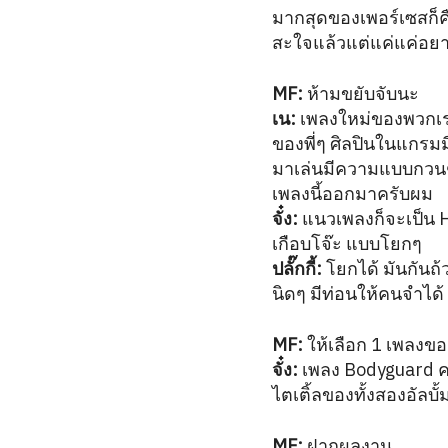
มากสุดของเพอร์เซสก็ค
สะใจแล้วแต่แค่แค่อย
MF:
ห้ามขยับจับนะ
เน:
เพลงใหม่ของพวกเรา
ของพี่ๆ ศิลปินในแกรมม
มาเล่นมีความแบบกวนๆ 
เพลงนี้ออกมาครับผม
จั๋ง:
แนวเพลงก็จะเป็น Hi
เกือบโจ๊ะ แบบโยกๆ
ปลั๊กกี้:
โยกได้ มันกันถ้
นิดๆ มีท่อนให้คนจำได้
MF:
ให้เลือก 1 เพลงข
จั๋ง:
เพลง Bodyguard 
ไตเติ้ลของทั้งสองอัลบั้
MF:
ฝากผลงาน