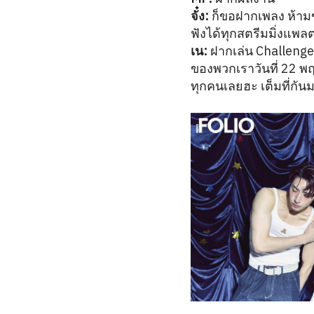
จั๋ง:
ก็ขอฝากเพลง ห้ามข
ฟังได้ทุกสตรีมมิ่งแพล
เน:
ฝากเล่น Challenge
ของพวกเราวันที่ 22 พฤ
ทุกคนเลยฮะ เต็มที่ก