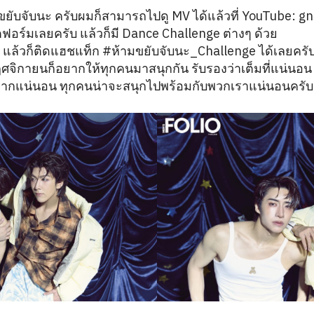
ยับจับนะ ครับผมก็สามารถไปดู MV ได้แล้วที่ YouTube: gnes
ตฟอร์มเลยครับ แล้วก็มี Dance Challenge ต่างๆ ด้วย
 แล้วก็ติดแฮชแท็ก #ห้ามขยับจับนะ_Challenge ได้เลยครับ
ศจิกายนก็อยากให้ทุกคนมาสนุกกัน รับรองว่าเต็มที่แน่นอน ท
ันมากแน่นอน ทุกคนน่าจะสนุกไปพร้อมกับพวกเราแน่นอนครั