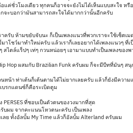
ือแค่ชั่วโมงเดียว ทุกคนก็อาจจะยังไม่ได้เห็นแบบสะใจ หร
ากจะบอกว่ามันสามารถสะใจได้มากกว่านั้นอีกครับ
ครับ ห้ามขยับจับนะ ก็เป็นเพลงแนวที่พวกเราจะใช้เซ็ตเมด
ี่มาโชว์มาทำใหม่ครับ แล้วเราก็เลยอยากได้เพลงแนวๆ ที่เป็
สไตล์แร็ปๆ เท่ๆ กวนหน่อยๆ เอามาแบบทำเป็นเพลงของพวกเร
p Hop ผสมกับ Brazilian Funk ครับผม ก็จะมีบีทที่มันๆ สนุ
วนหน้า ท่าเต้นก็เต้นตามได้ไม่ยากเลยครับ แล้วก็ยังมีความแบบ
 เบรกแดนซ์ก็คือระเบิดตูม
อง PERSES ที่ชอบเป็นตัวตนของวงมากที่สุด
ครับผม จากคะแนนโหวตนะครับ เป็นเพลง
มเลย ทั้งอัลบั้ม My Time แล้วก็อัลบั้ม Alterland ครับผม