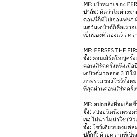
MF:
เป้าหมายของ PERS
ปาล์ม:
คิดว่าไม่ต่างมาก
ตอนนี้ก็มีไปเจอแฟนๆ ม
แต่วันเดบิวต์ก็คือเราอย
เป็นของตัวเองแล้ว ความฝ
MF:
PERSES THE FIRS
จั๋ง:
คอนเสิร์ตใหญ่ครั้งแ
คอนเสิร์ตครั้งหนึ่งเมื
เดบิวต์มาตลอด 3 ปี ให้
ภาพรวมของโชว์ทั้งหมด
ที่สุดผ่านคอนเสิร์ตครั้งน
MF:
สปอยสิ่งที่จะเกิดข
จั๋ง:
สปอยนิดนึงเหรอครับ
เน:
ไม่น่า ไม่น่าใช่ (หั
จั๋ง:
โชว์เดี่ยวของแต่ล
ปลั๊กกี้:
ด้วยความที่เป็