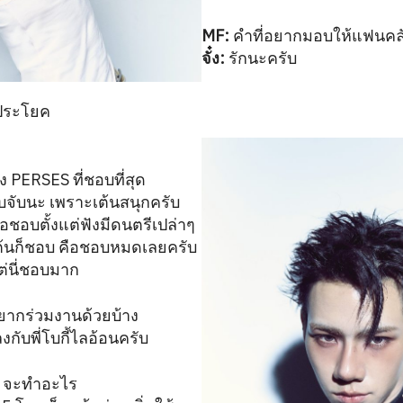
MF:
คำที่อยากมอบให้แฟนคล
จั๋ง:
รักนะครับ
ประโยค
ง PERSES ที่ชอบที่สุด
จับนะ เพราะเต้นสนุกครับ
คือชอบตั้งแต่ฟังมีดนตรีเปล่าๆ
่าเต้นก็ชอบ คือชอบหมดเลยครับ
่นี่ชอบมาก
อยากร่วมงานด้วยบ้าง
กับพี่โบกี้ไลอ้อนครับ
ัน จะทำอะไร