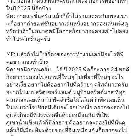
MF: นอกจากผลงานละครและเพลง มีอะไรที่อยากทำ
ในปี 2025 นี้อีกบ้าง
พีค: ถ่ายแฟชั่นครับ แล้วก็ถ้าไม่รวมละครกับเพลงเนา
ะ ก็อยากถ่ายแฟชั่นอยากเล่นหนังอยากลองเล่นหนังดู
หรือว่าถ้าในอนาคตมีโอกาสก็อยากจะลองเข้าไปลอง
ทำโปรดักชั่นดูครับ
MF: แล้วถ้าไม่ใช่เรื่องของการทำงานเลยมีอะไรที่พี
คอยากลองทำบ้าง
พีค: ขอนึกก่อนครับ… โอ้ ปี 2025 พีคก็จะอายุ 24 พอดี
ก็อยากจะลองไปสถานที่ใหม่ๆ ไปเที่ยวที่ใหม่ๆ อะไร
อย่างเงี้ย อยากไปคืออยากไปที่คล้ายๆ คริสต์มาสครับ
อยากไปแบบสวิตเซอร์แลนด์ หมู่บ้านคริสต์มาส ที่ทุก
คนน่าจะเคยเห็นกัน พีคจำชื่อไม่ได้แต่ว่าพีคเคยเห็น
ในแบบว่าโซเชียลมีเดียอะไรอย่างเงี้ย อยากจะลองไป
ดูแล้วก็จะมีที่ประเทศจีนด้วยเหมือนกัน ที่เป็น
ภูเขาน้ำแข็งแล้วก็มีลำธาร คืออยากจะลองไปที่นั่นดู
แล้วก็มีเมืองหิมะด้วยของที่จีนเหมือนกันก็อยากจะไป