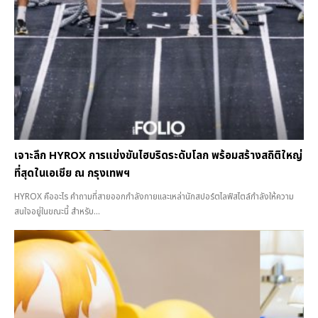
เจาะลึก HYROX การแข่งขันไฮบริดระดับโลก พร้อมสร้างสถิติใหญ่
ที่สุดในเอเชีย ณ กรุงเทพฯ
HYROX คืออะไร คำถามที่สายออกกำลังกายและเหล่านักสปอร์ตไลฟ์สไตล์กำลังให้ความ
สนใจอยู่ในขณะนี้ สำหรับ...