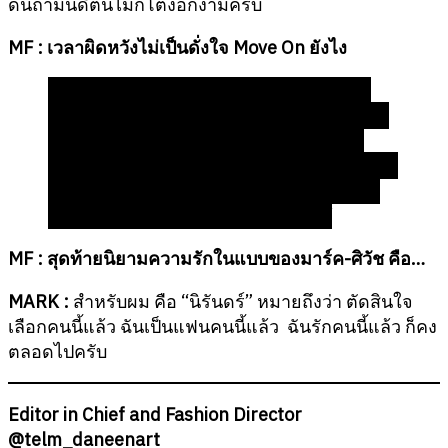
ดินถ้ามันดีต้นไม้ก็โตงอกงามครับ
MF :
เวลาผิดหวังไม่เป็นดั่งใจ
Move On
ยังไง
“เวลาครับ เวลาจะช่วยให้เราดีขึ้นเท่านั้นเลยครับ
ช่วงแรกๆ ไม่ว่าจะทำอะไรสุดท้ายเราก็ยังนึกถึงเค้า
อยู่ ถึงจะออกไปทำนู่นนี่นั่นก็คงลืมได้แป๊บเดียว
สุดท้ายพอมาอยู่กับตัวเองก็ยังนึกถึงเค้าอยู่ Move
On ไม่ได้ นอกจากว่าเวลาผ่านไปนานเข้า เราเริ่ม
เจอคนใหม่ๆ เข้ามา เราจะค่อยๆลืมไปเอง”
MF :
สุดท้ายนิยามความรักในแบบของมาร์ค-ศิวัช คือ…
MARK :
สำหรับผม คือ “นิรันดร์” หมายถึงว่า ตัดสินใจ
เลือกคนนี้แล้ว ฉันเป็นแฟนคนนี้แล้ว ฉันรักคนนี้แล้ว ก็คง
ตลอดไปครับ
Editor in Chief and Fashion Director
@telm_daneenart