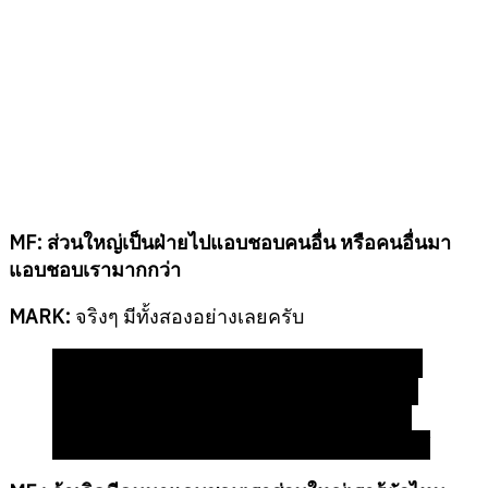
MF: ส่วนใหญ่เป็นฝ่ายไปแอบชอบคนอื่น หรือคนอื่นมา
แอบชอบเรามากกว่า
MARK:
จริงๆ มีทั้งสองอย่างเลยครับ
“ถ้าผมชอบใครสักคน ผมจะสนใจ ทุ่มเท ให้ ทั้งๆ ที่
ผมเองก็ไม่รู้เหมือนกันว่า เค้าจะสนใจเรากลับหรือ
เปล่า แต่หลักๆ ถ้าเราสนใจเค้า เราจะทำทุกอย่าง
ทุ่มเทเพื่อเค้า เหมือนเราสนใจคนนี้คนเดียวเท่านั้น”