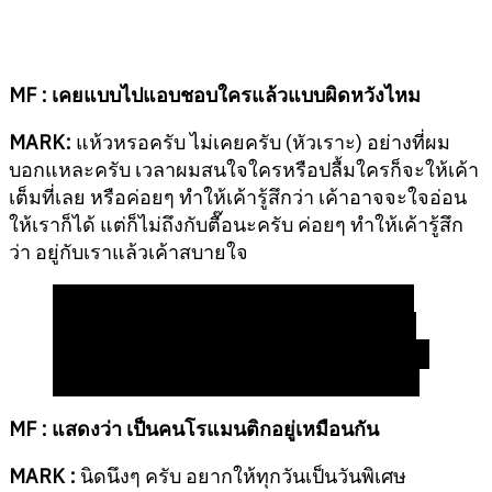
MF : เคยแบบไปแอบชอบใครแล้วแบบผิดหวังไหม
MARK:
แห้วหรอครับ ไม่เคยครับ (หัวเราะ) อย่างที่ผม
บอกแหละครับ เวลาผมสนใจใครหรือปลื้มใครก็จะให้เค้า
เต็มที่เลย หรือค่อยๆ ทำให้เค้ารู้สึกว่า เค้าอาจจะใจอ่อน
ให้เราก็ได้ แต่ก็ไม่ถึงกับตื๊อนะครับ ค่อยๆ ทำให้เค้ารู้สึก
ว่า อยู่กับเราแล้วเค้าสบายใจ
“สมมติไปกินอาหารด้วยกัน เราก็จะเปิดขวดน้ำให้
คอยจัดช้อนส้อมให้เล็กๆ น้อยๆ ให้เค้ารู้สึกว่า เรา
ใส่ใจเค้าอยู่ตลอดเวลา เวลาเดินข้ามถนนก็จะคอยดู
รถให้ หรือเวลากระเป๋าเปิดอยู่ ก็จะคอยปิดให้ครับ”
MF : แสดงว่า เป็นคนโรแมนติกอยู่เหมือนกัน
MARK :
นิดนึงๆ ครับ อยากให้ทุกวันเป็นวันพิเศษ