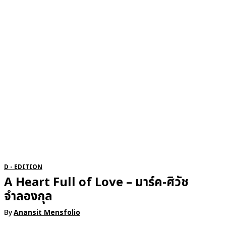
RSATIONS
ENTERTAINMENT
GROOMING
WATCH & JE
D - EDITION
A Heart Full of Love – มาร์ค-ศิวัช
จำลองกุล
By
Anansit Mensfolio