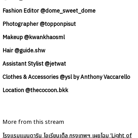
Fashion Editor @dome_sweet_dome
Photographer @topponpisut
Makeup @kwankhaosml
Hair @guide.shw
Assistant Stylist @jetwat
Clothes & Accessories @ysl by Anthony Vaccarello
Location @thecocoon.bkk
More from this stream
โรงแรมแมนดาริน โอเรียนเต็ล กรุงเทพฯ เผยโฉม ‘Light of