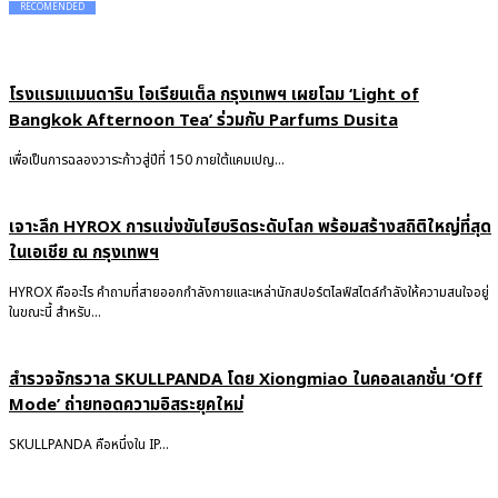
RECOMENDED
โรงแรมแมนดาริน โอเรียนเต็ล กรุงเทพฯ เผยโฉม ‘Light of
Bangkok Afternoon Tea’ ร่วมกับ Parfums Dusita
เพื่อเป็นการฉลองวาระก้าวสู่ปีที่ 150 ภายใต้แคมเปญ...
เจาะลึก HYROX การแข่งขันไฮบริดระดับโลก พร้อมสร้างสถิติใหญ่ที่สุด
ในเอเชีย ณ กรุงเทพฯ
HYROX คืออะไร คำถามที่สายออกกำลังกายและเหล่านักสปอร์ตไลฟ์สไตล์กำลังให้ความสนใจอยู่
ในขณะนี้ สำหรับ...
สำรวจจักรวาล SKULLPANDA โดย Xiongmiao ในคอลเลกชั่น ‘Off
Mode’ ถ่ายทอดความอิสระยุคใหม่
SKULLPANDA คือหนึ่งใน IP...