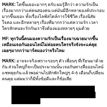
MARK:
โตขึ้นเยอะมากๆ ครับ ผมรู้สึกว่า ความรักเป็น
เรื่องมากกว่าแค่คนสองคน แต่มันมีอีกหลายองค์ประกอบ
มากขึ้นเยอะ ทั้งเรื่องไลฟ์สไตล์การใช้ชีวิต เรื่องนิสัย
ใจคอ และอีกหลายๆ เรื่องที่มากกว่าแค่ความรัก เวลา
ใครสักคนจะรักกันเราจึงต้องมองหลายๆ มุมด้วย
MF:
ทุกวันนี้คนมองความรักเป็นเรื่องฉาบฉวยมากขึ้น
เหมือนเจอกันออนไลน์ไม่ค่อยคบใครจริงจัง
จะแค่คุย
เฉยๆ
มากกว่า
มาร์คมองว่าจริงไหม
MARK:
อาจจะจริงเพราะรอบๆ ตัว เพื่อนๆ ที่เรียนมาด้วย
กัน ส่วนใหญ่ก็จะเป็นประมาณนั้น เจอกันทางสื่อออนไลน์
แชทคุยกัน แล้วพอผ่านไปสักพักใหญ่ๆ 4-6 เดือนก็เปลี่ยน
คนคุย แต่ผมว่าก็มีทั้งข้อดีและก็ข้อเสีย
“ข้อดี ก็อาจจะทำให้ได้รู้จักตัวตนกันไวมากขึ้น ถ้ามัน
ไม่ใช่จะได้จบกันได้ไวขึ้น แต่ละคนก็จะมีโอกาสของตัว
เองมากขึ้นด้วย”