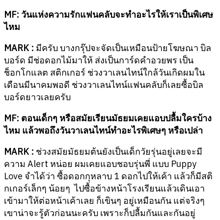
MF: วันแห่งความรักแฟนคลับจะทำอะไรให้เราเป็นพิเศษ
ไหม
MARK :
มีครับ บางกรุ๊ปจะจัดเป็นเหมือนป้ายโฆษณา บิล
บอร์ด มีช่อดอกไม้มาให้ ส่งเป็นการ์ดคำอวยพร เป็น
ช็อกโกแลต สติกเกอร์ ช่วงวาเลนไทน์ใกล้วันเกิดผมใน
เดือนมีนาคมพอดี ช่วงวาเลนไทน์แฟนคลับก็เลยซื้อบิล
บอร์ดยาวเลยครับ
MF:
ตอนเด็กๆ หรือสมัยเรียนมัธยมเคยแอบปลื้มใครบ้าง
ไหม แล้วพอถึงวันวาเลนไทน์ทำอะไรพิเศษๆ หรือเปล่า
MARK :
ช่วงสมัยมัธยมต้นยังเป็นเด็กวัยรุ่นอยู่เลยจะมี
ความ Alert หน่อย ผมเคยแอบชอบรุ่นพี่ แบบ Puppy
Love จำได้ว่า ซื้อดอกกุหลาบ 1 ดอกไปให้เค้า แล้วก็มีสติ
กเกอร์เล็กๆ น้อยๆ ไปซื้อข้างหน้าโรงเรียนแล้วเดินเอา
เข้ามาให้ต่อหน้าเค้าเลย ก็เขินๆ อยู่เหมือนกัน แต่จริงๆ
เขาน่าจะรู้ตัวก่อนนะครับ เพราะก็ปลื้มกันและกันอยู่