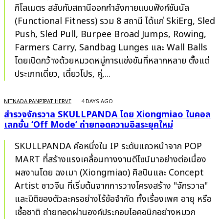
กิโลเมตร สลับกับสถานีออกกำลังกายแบบฟังก์ชันนัล
(Functional Fitness) รวม 8 สถานี ได้แก่ SkiErg, Sled
Push, Sled Pull, Burpee Broad Jumps, Rowing,
Farmers Carry, Sandbag Lunges และ Wall Balls
โดยเปิดกว้างด้วยหมวดหมู่การแข่งขันที่หลากหลาย ตั้งแต่
ประเภทเดี่ยว, เดี่ยวโปร, คู่,...
NITNADA PANPIPAT HERVE
4 DAYS AGO
สำรวจจักรวาล SKULLPANDA โดย Xiongmiao ในคอล
เลกชั่น ‘Off Mode’ ถ่ายทอดความอิสระยุคใหม่
SKULLPANDA คือหนึ่งใน IP ระดับแถวหน้าจาก POP
MART ที่สร้างแรงเคลื่อนทางงานดีไซน์มาอย่างต่อเนื่อง
ผลงานโดย ฉงเมา (Xiongmiao) ศิลปินและ Concept
Artist ชาวจีน ที่เริ่มต้นจากการวางโครงสร้าง "จักรวาล"
และมิติของตัวละครอย่างไร้ข้อจำกัด ทั้งเรื่องเพศ อายุ หรือ
เชื้อชาติ ถ่ายทอดผ่านองค์ประกอบไอคอนิกอย่างหมวก