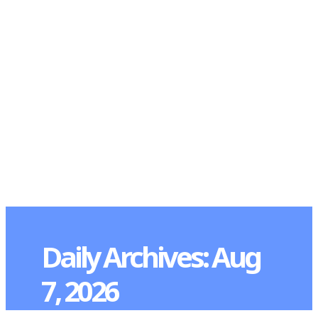
RSATIONS
ENTERTAINMENT
GROOMING
WATCH & JE
Daily Archives: Aug
7, 2026