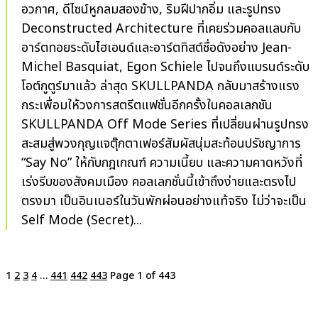
อวกาศ, ดีไซน์หูกลมสองข้าง, ริมฝีปากอิ่ม และรูปทรง
Deconstructed Architecture ที่เคยร่วมคอลแลบกับ
อาร์ตทอยระดับไฮเอนด์และอาร์ตทิสต์ชื่อดังอย่าง Jean-
Michel Basquiat, Egon Schiele ไปจนถึงแบรนด์ระดับ
โอต์กูตูร์มาแล้ว ล่าสุด SKULLPANDA กลับมาสร้างแรง
กระเพื่อมให้วงการสตรีตแฟชั่นอีกครั้งในคอลเลกชัน
SKULLPANDA Off Mode Series ที่เปลี่ยนผ่านรูปทรง
สะสมสู่พวงกุญแจตุ๊กตาเฟอร์สัมผัสนุ่มสะท้อนปรัชญาการ
“Say No” ให้กับกฎเกณฑ์ ความเนี้ยบ และความคาดหวังที่
เร่งรีบของสังคมเมือง คอลเลกชั่นนี้เข้าถึงง่ายและตรงไป
ตรงมา เป็นอินเนอร์ในวันพักผ่อนอย่างแท้จริง ไม่ว่าจะเป็น
Self Mode (Secret)...
1
2
3
4
…
441
442
443
Page 1 of 443