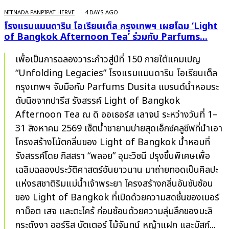
NITNADA PANPIPAT HERVE
4 DAYS AGO
โรงแรมแมนดาริน โอเรียนเต็ล กรุงเทพฯ เผยโฉม ‘Light
of Bangkok Afternoon Tea’ ร่วมกับ Parfums...
เพื่อเป็นการฉลองวาระก้าวสู่ปีที่ 150 ภายใต้แคมเปญ
“Unfolding Legacies” โรงแรมแมนดาริน โอเรียนเต็ล
กรุงเทพฯ จับมือกับ Parfums Dusita แบรนด์น้ำหอมระ
ดับนิชจากปารีส รังสรรค์ Light of Bangkok
Afternoon Tea ณ ดิ ออเธอร์ส เลาจน์ ระหว่างวันที่ 1–
31 สิงหาคม 2569 เซ็ตน้ำชายามบ่ายสุดเอ็กซ์คลูซีฟที่นำเอา
โครงสร้างโน้ตกลิ่นของ Light of Bangkok น้ำหอมที่
รังสรรค์โดย ภิสสรา “พลอย” อุมะวิชนี ปรุงขึ้นพิเศษเพื่อ
เฉลิมฉลองประวัติศาสตร์อันยาวนาน มาถ่ายทอดเป็นศิลปะ
แห่งรสชาติริมแม่น้ำเจ้าพระยา โครงสร้างกลิ่นอันซับซ้อน
ของ Light of Bangkok ที่เปิดด้วยความสดชื่นของเบอร์
กาม็อต เสจ และตะไคร้ ก่อนซ้อนด้วยความลุ่มลึกของมะลิ
กระดังงา ออร์ริส บัตเตอร์ ไม้จันทน์ หญ้าแฝก และมัสก์...