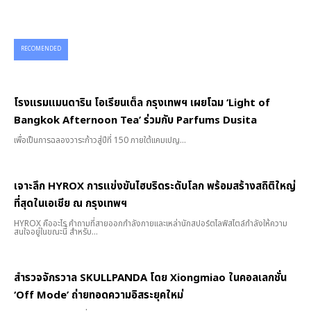
RECOMENDED
โรงแรมแมนดาริน โอเรียนเต็ล กรุงเทพฯ เผยโฉม ‘Light of
Bangkok Afternoon Tea’ ร่วมกับ Parfums Dusita
เพื่อเป็นการฉลองวาระก้าวสู่ปีที่ 150 ภายใต้แคมเปญ...
เจาะลึก HYROX การแข่งขันไฮบริดระดับโลก พร้อมสร้างสถิติใหญ่
ที่สุดในเอเชีย ณ กรุงเทพฯ
HYROX คืออะไร คำถามที่สายออกกำลังกายและเหล่านักสปอร์ตไลฟ์สไตล์กำลังให้ความ
สนใจอยู่ในขณะนี้ สำหรับ...
สำรวจจักรวาล SKULLPANDA โดย Xiongmiao ในคอลเลกชั่น
‘Off Mode’ ถ่ายทอดความอิสระยุคใหม่