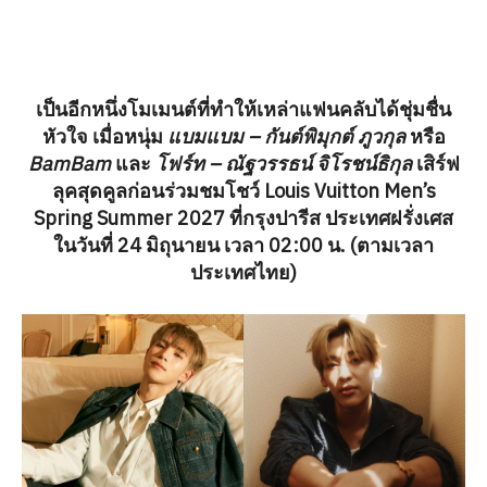
เป็นอีกหนึ่งโมเมนต์ที่ทำให้เหล่าแฟนคลับได้ชุ่มชื่น
หัวใจ เมื่อหนุ่ม
แบมแบม – กันต์พิมุกต์ ภูวกุล
หรือ
BamBam
และ
โฟร์ท – ณัฐวรรธน์ จิโรชน์ธิกุล
เสิร์ฟ
ลุคสุดคูลก่อนร่วมชมโชว์ Louis Vuitton Men’s
Spring Summer 2027 ที่กรุงปารีส ประเทศฝรั่งเศส
ในวันที่ 24 มิถุนายน เวลา 02:00 น. (ตามเวลา
ประเทศไทย)