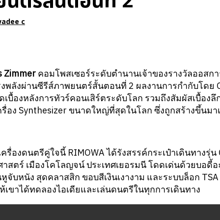
นตร์สั้นตอนที่ 2
wadee c
s Zimmer
คอมโพสเซอร์ระดับตำนานเจ้าของรางวัลออสการ์
งพลังผ่านซีรีส์ภาพยนตร์สั้นตอนที่ 2 ผลงานการกำกับโดย 
บื้องหลังการทัวร์คอนเสิร์ตระดับโลก รวมถึงสัมผัสเบื้องล
รื่อง Synthesizer ขนาดใหญ่ที่สุดในโลก ซึ่งถูกสร้างขึ้นม
เครื่องดนตรีคู่ใจนี้ RIMOWA ได้รังสรรค์กระเป๋าเดินทางรุ่น C
ศาสตร์ เมืองโคโลญจน์ ประเทศเยอรมนี โดดเด่นด้วยบอดี้อะ
หูจับหนัง สุดคลาสสิก ขอบสีเงินเงางาม และระบบล็อก TSA ซ
นตัวให้เขาได้ทดลองไอเดียและเล่นดนตรีในทุกการเดินทาง