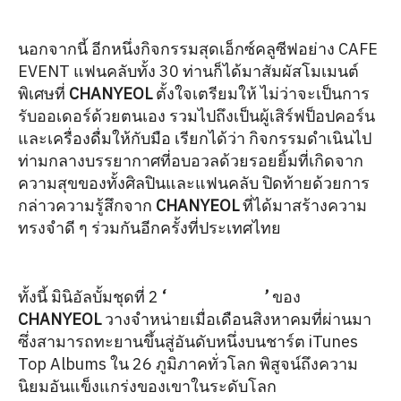
นอกจากนี้ อีกหนึ่งกิจกรรมสุดเอ็กซ์คลูซีฟอย่าง CAFE
EVENT แฟนคลับทั้ง 30 ท่านก็ได้มาสัมผัสโมเมนต์
พิเศษที่
CHANYEOL
ตั้งใจเตรียมให้ ไม่ว่าจะเป็นการ
รับออเดอร์ด้วยตนเอง รวมไปถึงเป็นผู้เสิร์ฟป็อปคอร์น
และเครื่องดื่มให้กับมือ เรียกได้ว่า กิจกรรมดำเนินไป
ท่ามกลางบรรยากาศที่อบอวลด้วยรอยยิ้มที่เกิดจาก
ความสุขของทั้งศิลปินและแฟนคลับ ปิดท้ายด้วยการ
กล่าวความรู้สึกจาก
CHANYEOL
ที่ได้มาสร้างความ
ทรงจำดี ๆ ร่วมกันอีกครั้งที่ประเทศไทย
ทั้งนี้ มินิอัลบั้มชุดที่ 2
‘
Upside Down
’
ของ
CHANYEOL
วางจำหน่ายเมื่อเดือนสิงหาคมที่ผ่านมา
ซึ่งสามารถทะยานขึ้นสู่อันดับหนึ่งบนชาร์ต iTunes
Top Albums ใน 26 ภูมิภาคทั่วโลก พิสูจน์ถึงความ
นิยมอันแข็งแกร่งของเขาในระดับโลก