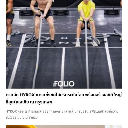
เจาะลึก HYROX การแข่งขันไฮบริดระดับโลก พร้อมสร้างสถิติใหญ่
ที่สุดในเอเชีย ณ กรุงเทพฯ
HYROX คืออะไร คำถามที่สายออกกำลังกายและเหล่านักสปอร์ตไลฟ์สไตล์กำลังให้ความ
สนใจอยู่ในขณะนี้ สำหรับ...