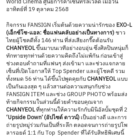
World Cinema ศูนย์การค้าเซ็นทรัลเวิลด์ เมื่อวัน
อาทิตย์ที่ 19 ตุลาคม 2568
กิจกรรม FANSIGN เริ่มต้นด้วยความน่ารักของ
EXO-L
(เอ็กซ์โซ-แอล: ชื่อแฟนคลับอย่างเป็นทางการ)
ชาว
ไทยผู้โชคดีทั้ง 146 ท่าน ที่ส่งเสียงกรี๊ดต้อนรับ
CHANYEOL
ขึ้นมาบนเวทีอย่างอบอุ่น ซึ่งศิลปินหนุ่มก็
ทักทายทุกท่านด้วยความคิดถึงไม่แพ้กัน ก่อนเข้าสู่
ช่วงตอบคำถามที่แฟนๆ ส่งเข้ามา และช่วงแจกลาย
เซ็นที่เปิดโอกาสให้ Top Spender และผู้โชคดี รวม
ทั้งหมด 56 ท่าน ได้ขึ้นไปพูดคุยกับ
CHANYEOL
แบบ
เป็นกันเองสุด ๆ แล้วสานต่อความสนุกกับช่วง
FANSIGN ITEM และช่วง GROUP PHOTO พร้อมส่ง
ท้ายกิจกรรมในส่วนนี้ด้วยคำขอบคุณจาก
CHANYEOL
ที่ทุกท่านให้ความรักกับมินิอัลบั้มชุดที่ 2
‘Upside Down’ (อัปไซด์ ดาวน์)
เป็นอย่างดี และการ
ถ่ายรูปหมู่ร่วมกันเป็นที่ระลึก ตลอดจนการถ่ายรูปโพ
ลารอยด์ 1:1 กับ Top Spender ที่ได้รับสิทธิพิเศษนี้