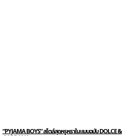
“PYJAMA BOYS” สไตล์สุดหรูหราในแบบฉบับ DOLCE &