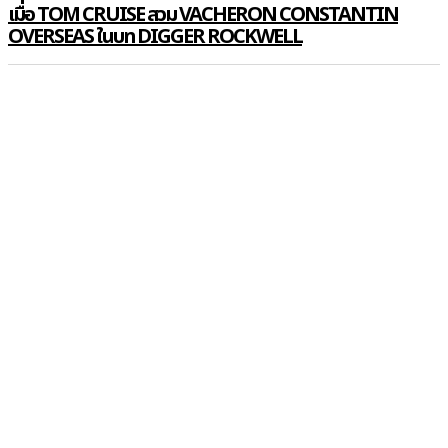
เมื่อ TOM CRUISE สวม VACHERON CONSTANTIN
OVERSEAS ในบท DIGGER ROCKWELL