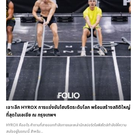
เจาะลึก HYROX การแข่งขันไฮบริดระดับโลก พร้อมสร้างสถิติใหญ่
ที่สุดในเอเชีย ณ กรุงเทพฯ
HYROX คืออะไร คำถามที่สายออกกำลังกายและเหล่านักสปอร์ตไลฟ์สไตล์กำลังให้ความ
สนใจอยู่ในขณะนี้ สำหรับ...