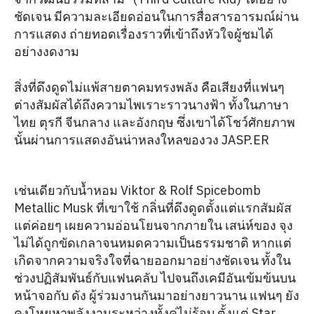
ชัดเจน มีความละเอียดอ่อนในการสื่อสารอารมณ์ผ่าน
การแสดง ถ่ายทอดเรื่องราวที่เข้าถึงหัวใจผู้ชมได้
อย่างงดงาม
สิ่งที่ดึงดูดไม่แพ้สายตาคมทรงพลัง คือเสียงที่แฟนๆ
ต่างสัมผัสได้ถึงความไพเราะราวนางฟ้า ทั้งในภาษา
ไทย ตุรกี จีนกลาง และอังกฤษ ซึ่งเขาได้โชว์ศักยภาพ
นั้นผ่านการแสดงอันน่าหลงใหลของวง JASP.ER
เช่นเดียวกับน้ำหอม Viktor & Rolf Spicebomb
Metallic Musk ที่เขาใช้ กลิ่นที่ดึงดูดตั้งแต่แรกสัมผัส
แต่ค่อยๆ เผยความอ่อนโยนจากภายใน เสน่ห์ของ จุง
ไม่ได้ถูกขัดเกลาจนหมดความเป็นธรรมชาติ หากแต่
เกิดจากความจริงใจที่ฉายออกมาอย่างชัดเจน ทั้งใน
ช่วงปฏิสัมพันธ์กับแฟนคลับ ไปจนถึงเคมีอันเข้มข้นบน
หน้าจอกับ ดัง ผู้ร่วมงานกันมาอย่างยาวนาน แฟนๆ ยัง
คงโหยหาพลังงานระหว่างทั้งคู่ไม่รู้จบ ตั้งแต่ Star