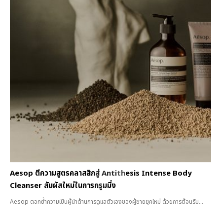
Aesop ตีความสูตรคลาสสิกสู่ Antithesis Intense Body
Cleanser สัมผัสใหม่ในการกรูมมิ่ง
Aesop ตอกย้ำความเป็นผู้นำด้านการดูแลตัวเองของผู้ชายยุคใหม่ ด้วยการต้อนรับ...