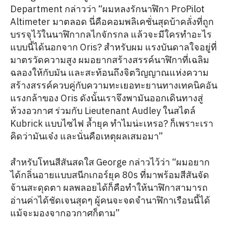
Department กล่าวว่า “ผมหลงรักนาฬิกา ProPilot
Altimeter มาตลอด นี่คือคอมพลิเคชั่นสุดบ้าคลั่งที่ถูก
บรรจุไว้ในนาฬิกากลไกจักรกล แล้วจะมีใครทำอะไร
แบบนี้ได้นอกจาก Oris? สำหรับผม แรงบันดาลใจอยู่ที่
มาตรวัดความสูง ผมอยากสร้างสรรค์นาฬิกาที่เฉลิม
ฉลองให้กับมัน และสะท้อนถึงจิตวิญญาณแห่งความ
สร้างสรรค์ควบคู่กับความทะเยอทะยานทางเทคนิคอัน
แรงกล้าของ Oris ดังนั้นเราจึงพามันออกเดินทางสู่
ห้วงอวกาศ ร่วมกับ Lieutenant Audley ในสไตล์
Kubrick แบบไซไฟ ล้ำยุค ทำไมน่ะเหรอ? ก็เพราะเรา
คิดว่ามันเจ๋ง และนั่นคือเหตุผลเสมอมา”
สำหรับโทนสีสันสดใส George กล่าวไว้ว่า “ผมอยาก
ได้กลิ่นอายแบบสนีกเกอร์ยุค 80s ที่มาพร้อมสีสันจัด
จ้านสะดุดตา ผลพลอยได้ก็คือทำให้นาฬิกาสามารถ
อ่านค่าได้ชัดเจนสุดๆ ผู้คนจะจดจำนาฬิกาเรือนนี้ได้
แม้จะมองจากอวกาศก็ตาม”