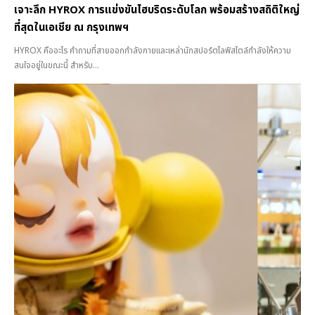
เจาะลึก HYROX การแข่งขันไฮบริดระดับโลก พร้อมสร้างสถิติใหญ่
ที่สุดในเอเชีย ณ กรุงเทพฯ
HYROX คืออะไร คำถามที่สายออกกำลังกายและเหล่านักสปอร์ตไลฟ์สไตล์กำลังให้ความ
สนใจอยู่ในขณะนี้ สำหรับ...