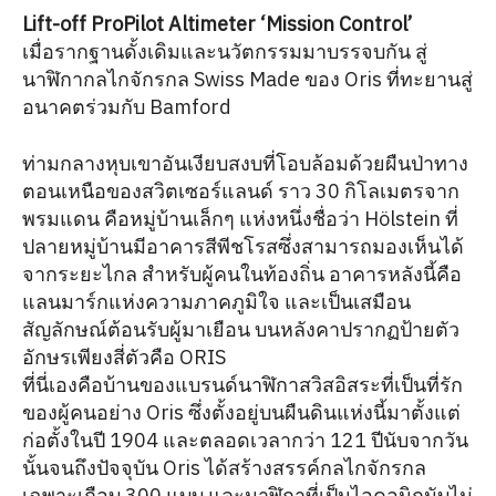
Lift-off ProPilot Altimeter ‘Mission Control’
เมื่อรากฐานดั้งเดิมและนวัตกรรมมาบรรจบกัน สู่
นาฬิกากลไกจักรกล Swiss Made ของ Oris ที่ทะยานสู่
อนาคตร่วมกับ Bamford
ท่ามกลางหุบเขาอันเงียบสงบที่โอบล้อมด้วยผืนป่าทาง
ตอนเหนือของสวิตเซอร์แลนด์ ราว 30 กิโลเมตรจาก
พรมแดน คือหมู่บ้านเล็กๆ แห่งหนึ่งชื่อว่า Hölstein ที่
ปลายหมู่บ้านมีอาคารสีพีชโรสซึ่งสามารถมองเห็นได้
จากระยะไกล สำหรับผู้คนในท้องถิ่น อาคารหลังนี้คือ
แลนมาร์กแห่งความภาคภูมิใจ และเป็นเสมือน
สัญลักษณ์ต้อนรับผู้มาเยือน บนหลังคาปรากฏป้ายตัว
อักษรเพียงสี่ตัวคือ ORIS
ที่นี่เองคือบ้านของแบรนด์นาฬิกาสวิสอิสระที่เป็นที่รัก
ของผู้คนอย่าง Oris ซึ่งตั้งอยู่บนผืนดินแห่งนี้มาตั้งแต่
ก่อตั้งในปี 1904 และตลอดเวลากว่า 121 ปีนับจากวัน
นั้นจนถึงปัจจุบัน Oris ได้สร้างสรรค์กลไกจักรกล
เฉพาะเกือบ 300 แบบ และนาฬิกาที่เป็นไอคอนิกนับไม่