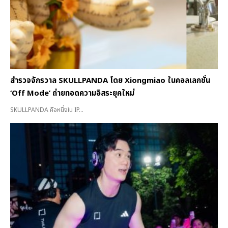
สำรวจจักรวาล SKULLPANDA โดย Xiongmiao ในคอลเลกชั่น
‘Off Mode’ ถ่ายทอดความอิสระยุคใหม่
SKULLPANDA คือหนึ่งใน IP...