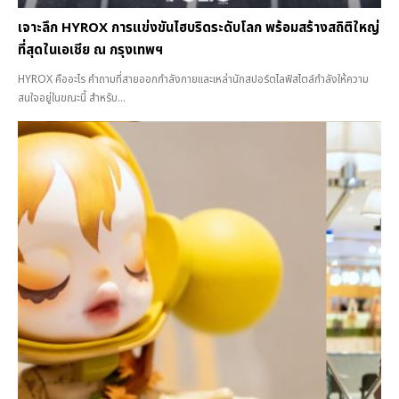
เจาะลึก HYROX การแข่งขันไฮบริดระดับโลก พร้อมสร้างสถิติใหญ่
ที่สุดในเอเชีย ณ กรุงเทพฯ
HYROX คืออะไร คำถามที่สายออกกำลังกายและเหล่านักสปอร์ตไลฟ์สไตล์กำลังให้ความ
สนใจอยู่ในขณะนี้ สำหรับ...