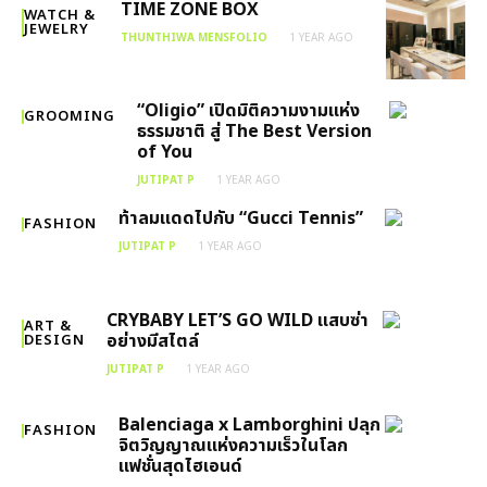
TIME ZONE BOX
WATCH &
JEWELRY
THUNTHIWA MENSFOLIO
1 YEAR AGO
“Oligio” เปิดมิติความงามแห่ง
GROOMING
ธรรมชาติ สู่ The Best Version
of You
JUTIPAT P
1 YEAR AGO
ท้าลมแดดไปกับ “Gucci Tennis”
FASHION
JUTIPAT P
1 YEAR AGO
CRYBABY LET’S GO WILD แสบซ่า
ART &
อย่างมีสไตล์
DESIGN
JUTIPAT P
1 YEAR AGO
Balenciaga x Lamborghini ปลุก
FASHION
จิตวิญญาณแห่งความเร็วในโลก
แฟชั่นสุดไฮเอนด์