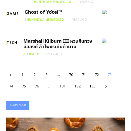
THUNTHIWA MENSFOLIO
1 YEAR AGO
Ghost of Yōtei™
GAME
THUNTHIWA MENSFOLIO
1 YEAR AGO
Marshall Kilburn III หวนคืนทวง
TECH
บัลลังก์ ลำโพงระดับตำนาน
JUTIPAT P
1 YEAR AGO
1
2
3
…
70
71
72
73
74
75
76
…
131
132
133
RECOMENDED