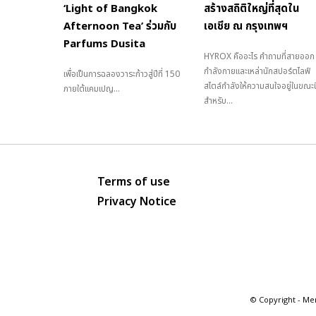
‘Light of Bangkok
สร้างสถิติใหญ่ที่สุดใน
Afternoon Tea’ ร่วมกับ
เอเชีย ณ กรุงเทพฯ
Parfums Dusita
HYROX คืออะไร คำถามที่สายออก
กำลังกายและเหล่านักสปอร์ตไลฟ์
เพื่อเป็นการฉลองวาระก้าวสู่ปีที่ 150
สไตล์กำลังให้ความสนใจอยู่ในขณะนี
ภายใต้แคมเปญ...
สำหรับ...
Terms of use
Privacy Notice
© Copyright - Men