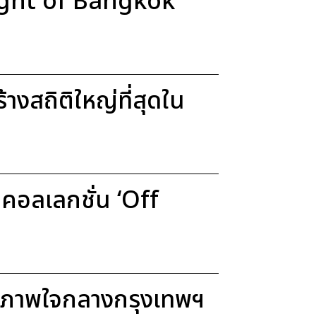
Light of Bangkok
งสถิติใหญ่ที่สุดใน
อลเลกชั่น ‘Off
ขภาพใจกลางกรุงเทพฯ