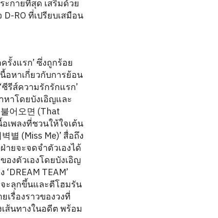
ระกายที่สุด เสริมด้วย
จ D-RO ที่เปรียบเสมือน
รั้งแรก’ ซึ่งถูกร้อย
นื้อหาเกี่ยวกับการย้อน
ซีรีส์ความรักรักแรก’
ามาหาโดยบังเอิญและ
바람이 불어오면 (That
ื้อเพลงที่ชวนให้ใจเต้น
벽별 (Miss Me)’ สื่อถึง
กฝ่ายจะจดจำตัวเองได้
” ของตัวเองโดยบังเอิญ
เพลง ‘DREAM TEAM’
จะลุกขึ้นและตีโฮมรัน
ายเรื่องราวของวงที่
ังเส้นทางในอดีต พร้อม