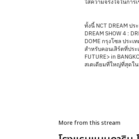
ใส่ความจริงใจในการเช
ทั้งนี้ NCT DREAM ปร
DREAM SHOW 4 : DREA
DOME กรุงโซล ประเทศเ
สำหรับคอนเสิร์ตที่
FUTURE> in BANGKOK จ
สเตเดียมที่ใหญ่ที่สุ
More from this stream