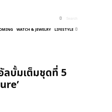
Search
OMING
WATCH & JEWELRY
LIFESTYLE
ั้มเต็มชุดที่ 5
ure’