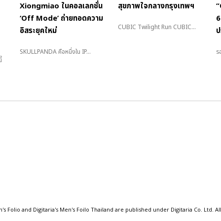
Xiongmiao ในคอลเลกชั่น
สุขภาพใจกลางกรุงเทพฯ
“
‘Off Mode’ ถ่ายทอดความ
6
CUBIC Twilight Run CUBIC...
อิสระยุคใหม่
ป
SKULLPANDA คือหนึ่งใน IP...
รอ
้
's Folio and Digitaria's Men's Foilo Thailand are published under Digitaria Co. Ltd. Al