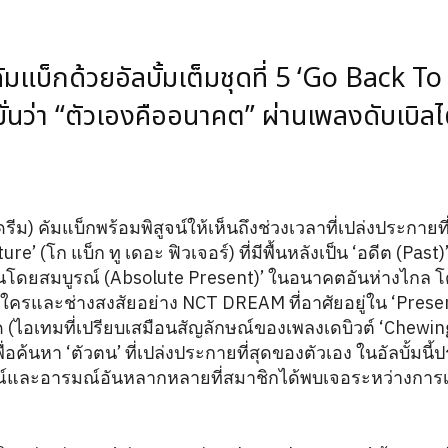
บ็กด้วยอัลบั้มเต็มชุดที่ 5 ‘Go Back T
ั่นว่า “ตัวเองคืออนาคต” ผ่านเพลงดับเบิล
ม) คัมแบ็กพร้อมพิสูจน์ให้เห็นถึงช่วงเวลาที่เปล่งประกายที่สุ
e’ (โก แบ็ก ทู เดอะ ฟิวเจอร์) ที่มีพื้นหลังเป็น ‘อดีต (Past)’
บันโดยสมบูรณ์ (Absolute Present)’ ในอนาคตอันห่างไกล 
นใครและช่างสงสัยอย่าง NCT DREAM ที่อาศัยอยู่ใน ‘Present
 (ไอเทมที่เปรียบเสมือนสัญลักษณ์ของเพลงเดบิวต์ ‘Chewing
อค้นหา ‘ตัวตน’ ที่เปล่งประกายที่สุดของตัวเอง ในอัลบั้มนี
์และอารมณ์อันหลากหลายที่สมาชิกได้พบเจอระหว่างการ