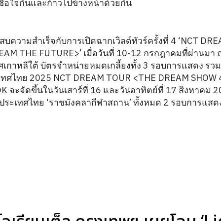
ื่อใจกันและก้าวไปข้างหน้าด้วยกัน
ะสบความสำเร็จกับการเปิดฉากเวิลด์ทัวร์ครั้งที่ 4 ‘NCT 
M THE FUTURE>’ เมื่อวันที่ 10-12 กรกฎาคมที่ผ่านม
กาหลีใต้ บัตรจำหน่ายหมดเกลี้ยงทั้ง 3 รอบการแสดง รวม
ประเทศไทย 2025 NCT DREAM TOUR <THE DREAM SHOW 
ะจัดขึ้นในวันเสาร์ที่ 16 และวันอาทิตย์ที่ 17 สิงหาคม 
ดในประเทศไทย ‘ราชมังคลากีฬาสถาน’ ทั้งหมด 2 รอบการแสด