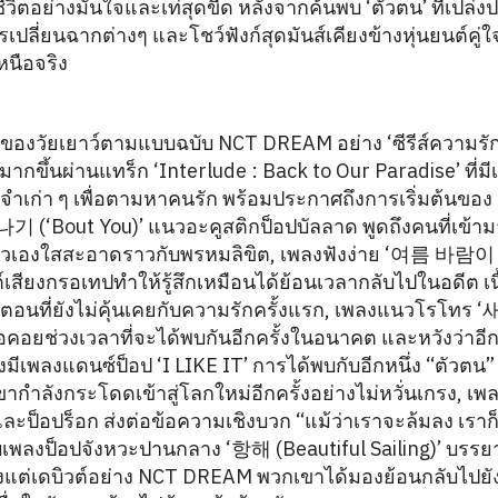
วิตอย่างมั่นใจและเท่สุดขีด หลังจากค้นพบ ‘ตัวตน’ ที่เปล่งป
ปลี่ยนฉากต่างๆ และโชว์ฟังก์สุดมันส์เคียงข้างหุ่นยนต์คู่ใ
นือจริง
งราวของวัยเยาว์ตามแบบฉบับ NCT DREAM อย่าง ‘ซีรีส์ความรักค
มากขึ้นผ่านแทร็ก ‘Interlude : Back to Our Paradise’ ที่มีเ
ำเก่า ๆ เพื่อตามหาคนรัก พร้อมประกาศถึงการเริ่มต้นของ ‘
기 (‘Bout You)’ แนวอะคูสติกป็อปบัลลาด พูดถึงคนที่เข้
งตัวเองใสสะอาดราวกับพรหมลิขิต, เพลงฟังง่าย ‘여름 
์เสียงกรอเทปทำให้รู้สึกเหมือนได้ย้อนเวลากลับไปในอดีต เน
อนที่ยังไม่คุ้นเคยกับความรักครั้งแรก, เพลงแนวโรโทร ‘새
คอยช่วงเวลาที่จะได้พบกันอีกครั้งในอนาคต และหวังว่าอี
ังมีเพลงแดนซ์ป็อป ‘I LIKE IT’ การได้พบกับอีกหนึ่ง “ตัวตน
ากำลังกระโดดเข้าสู่โลกใหม่อีกครั้งอย่างไม่หวั่นเกรง, 
็อปร็อก ส่งต่อข้อความเชิงบวก “แม้ว่าเราจะล้มลง เราก็
ายกับเพลงป็อปจังหวะปานกลาง ‘항해 (Beautiful Sailing)’ บรรย
บตั้งแต่เดบิวต์อย่าง NCT DREAM พวกเขาได้มองย้อนกลับไปย