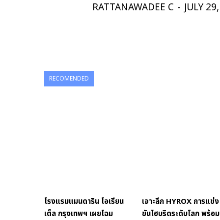
RATTANAWADEE C
-
JULY 29
RECOMENDED
โรงแรมแมนดาริน โอเรียน
เจาะลึก HYROX การแข่ง
เต็ล กรุงเทพฯ เผยโฉม
ขันไฮบริดระดับโลก พร้อม