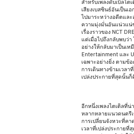
สำหรับเพลงดับเบิลไตเ
เสียงเบสซินธ์อันเป็นเอ
ไปมาระหว่างอดีตและอน
ความมุ่งมั่นอันแน่วแ
เรื่องราวของ NCT DREA
แต่เมื่อไปถึงกลับพบว่
อย่างให้กลับมาเป็นเหม
Entertainment และ Uni
เฉพาะอย่างยิ่ง ตามข้อค
การเดินทางข้ามเวลาที่
เปล่งประกายที่สุดนั้นก
อีกหนึ่งเพลงไตเติลที่
หลากหลายแนวดนตรีเข้า
การเปลี่ยนจังหวะที่คา
เวลาที่เปล่งประกายที่