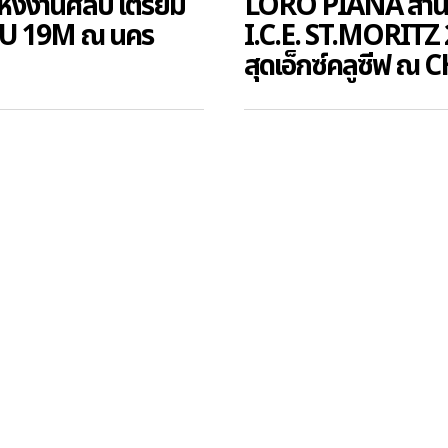
งงานศิลป์ เตรียม
LORO PIANA สานต
DU 19M ณ นคร
I.C.E. ST.MORITZ 
สุดเอ็กซ์คลูซีฟ 