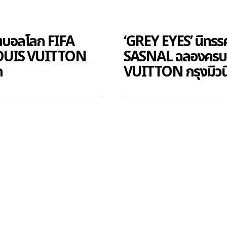
ุตบอลโลก FIFA
‘GREY EYES’ นิท
OUIS VUITTON
SASNAL ฉลองครบร
ก
VUITTON กรุงมิวน