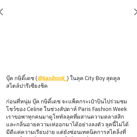
บุ๊ค กษิดิ์เดช (
@kasibook_
) ในลุค City Boy สุดคูล
สไตล์ปารีเซียงชิค
ก่อนที่หนุ่ม บุ๊ค กษิดิ์เดช จะแพ็คกระเป๋าบินไปร่วมชม
โชว์ของ Celine ในช่วงสัปดาห์ Paris Fashion Week
เราขอพาทุกคนมาดูโททัลลุคที่ผสานความคลาสสิก
และกลิ่นอายความเท่ออกมาได้อย่างลงตัว ลุคนี้ไม่ได้
มีดีแค่ความเรียบง่าย แต่ยังซ่อนเทคนิคการสไตลิ่งที่