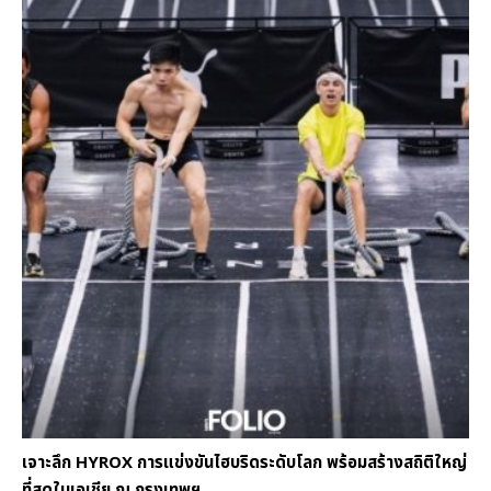
เจาะลึก HYROX การแข่งขันไฮบริดระดับโลก พร้อมสร้างสถิติใหญ่
ที่สุดในเอเชีย ณ กรุงเทพฯ