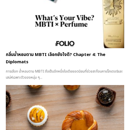
กลิ่นน้ำหอมตาม MBTI เลือกยังไงดี? Chapter 4: The
Diplomats
การเลือก น้ำหอมตาม MBTI ถือเป็นอีกหนึ่งไอเดียยอดนิยมที่ช่วยสะท้อนคาแร็กเตอร์และ
เสน่ห์เฉพาะตัวของหนุ่ม ๆ...