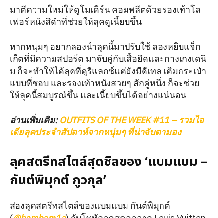
มาตีความใหม่ให้ดูโมเดิร์น คอมพลีตด้วยรองเท้าโล
เฟอร์หนังสีดำที่ช่วยให้ลุคดูเนี้ยบขึ้น
หากหนุ่มๆ อยากลองนำลุคนี้มาปรับใช้ ลองหยิบแจ็ก
เก็ตที่มีความสปอร์ต มาจับคู่กับเสื้อยืดและกางเกงเดนิ
ม ก็จะทำให้ได้ลุคที่ดูรีแลกซ์แต่ยังมีดีเทล เติมกระเป๋า
แบบที่ชอบ และรองเท้าหนังสวยๆ สักคู่หนึ่ง ก็จะช่วย
ให้ลุคนี้สมบูรณ์ขึ้น และเนี้ยบขึ้นได้อย่างแน่นอน
อ่านเพิ่มเติม:
OUTFITS OF THE WEEK #11 – รวมไอ
เดียลุคประจำสัปดาห์จากหนุ่มๆ ที่น่าจับตามอง
ลุคสตรีทสไตล์สุดชิลของ ‘แบมแบม –
กันต์พิมุกต์ ภูวกุล’
ส่องลุคสตรีทสไตล์ของแบมแบม กันต์พิมุกต์
(
@bambam1a
) กับโททัลลุคสุดคูลจาก Louis Vuitton