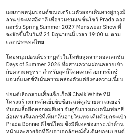
เผยภาพหนุ่มปอนด์ขณะเตรียมตัวออกเดินทางสู่กรุงมิ
ลาน ประเทศอิตาลี เพื่อร่วมชมแฟชั่นโชว์ Prada คอล
เลกชั่น Spring Summer 2027 Menswear Show ที่
จะจัดขึ้นในวันที่ 21 มิถุนายนนี้ เวลา 19:00 น. ตาม
เวลาประเทศไทย
โดยหนุ่มปอนด์ปรากฏตัวในโททัลลุคจากคอลเลกชั่น
Days of Summer 2026 ที่ผสานความผ่อนคลายเข้า
กับความหรูหรา สำหรับลุคนี้โดดเด่นด้วยการมิกซ์
แอนด์แมตช์ที่เน้นความคล่องตัวแต่ยังคงความเนี้ยบ
ปอนด์เลือกสวมเสื้อแจ็กเก็ตสี Chalk White ที่มี
โครงสร้างการตัดเย็บซับซ้อน แต่ดูสบายตา เลเยอร์
ทับบนเสื้อยืดคอกลมสีเทา จับคู่กับกางเกงเดนิมฟอกสี
อ่อนทรงรีแลกซ์ที่เพิ่มกลิ่นอายวินเทจ เติมด้วยกระเป๋า
Prada Bonnie ดีไซน์ใหม่ ซึ่งมีดีเทลช่องกระเป๋าด้าน
หน้าและสายรัดที่ดึงเอาเอกลักษณ์ดั้งเดิมของแบรนด์