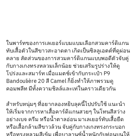
ในพาร์ทของการเลเยอร์แบมแบมเลือกสวมคาร์ดิแกน
ทับเสื้อตัวในสีขาวสะอาดตา เกิดเป็นซิลลูเอตต์ที่ดูผ่อน
คลาย สัดส่วนของการสวมคาร์ดิแกนแบบพอดีตัวจับคู่
กับกางเกงทรงหลวมเล็กน้อย ช่วยเสริมรูปร่างให้ดู
โปร่งและสมาร์ท เมื่อแมตช์เข้ากับกระเป๋า P9
Bandoulière 20 สี Camel ก็ยิ่งทำให้ภาพรวมดู
คอมพลีท มีทั้งความชิลล์และเท่ในคราวเดียวกัน
สำหรับหนุ่มๆ ที่อยากลองหยิบลุคนี้ไปปรับใช้ แนะนำ
ให้เริ่มจากการหาเสื้อคาร์ดิแกนสวยๆ ในโทนสีสว่าง
อย่างเบจ ครีม หรือน้ำตาลอ่อน มาเลเยอร์ทับเสื้อยืด
หรือเสื้อกล้ามสีขาวล้วน จับคู่กับกางเกงทรงกระบอก
หรือทรงหลวมสีเข้ม เพื่อบาลานซ์น้ำหนักกับท่อนบนให้