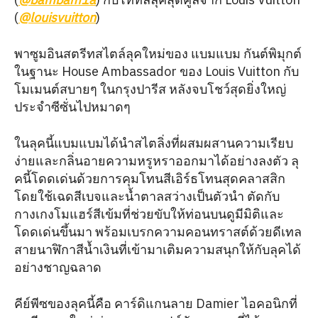
(
@louisvuitton
)
พาซูมอินสตรีทสไตล์ลุคใหม่ของ แบมแบม กันต์พิมุกต์
ในฐานะ House Ambassador ของ Louis Vuitton กับ
โมเมนต์สบายๆ ในกรุงปารีส หลังจบโชว์สุดยิ่งใหญ่
ประจำซีซั่นไปหมาดๆ
ในลุคนี้แบมแบมได้นำสไตลิ่งที่ผสมผสานความเรียบ
ง่ายและกลิ่นอายความหรูหราออกมาได้อย่างลงตัว ลุ
คนี้โดดเด่นด้วยการคุมโทนสีเอิร์ธโทนสุดคลาสสิก
โดยใช้เฉดสีเบจและน้ำตาลสว่างเป็นตัวนำ ตัดกับ
กางเกงโมแฮร์สีเข้มที่ช่วยขับให้ท่อนบนดูมีมิติและ
โดดเด่นขึ้นมา พร้อมเบรกความคอนทราสต์ด้วยดีเทล
สายนาฬิกาสีน้ำเงินที่เข้ามาเติมความสนุกให้กับลุคได้
อย่างชาญฉลาด
คีย์พีซของลุคนี้คือ คาร์ดิแกนลาย Damier ไอคอนิกที่