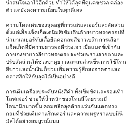
น่าสนใจเอาไว้อีกด้วย ทำให้ได้ลุคที่ดูแคชชวล คล่อง
ตัว แต่ยังคงความเนี้ยบในทุกดีเทล
ความโดดเด่นของลุคอยู่ที่การเล่นเลเยอร์และสัดส่วน
ตั้งแต่เสื้อแจ็คเก็ตเดนิมสีเข้มเดินด้ายขาวทรงครอปที่
นำมาเลเยอร์ทับเสื้อยืดคอกลมสีขาวเบสิก การเลือก
แจ็คเก็ตที่มีความยาวพอดีช่วงเอว เมื่อแมตช์เข้ากับ
กางเกงขายาวสีขาวทรงตรง จะช่วยพรางสายตาและ
ปรับสัดส่วนให้ช่วงขาดูยาวและสมส่วนขึ้น การใช้โทน
สีขาวและน้ำเงิน ก็ช่วยเพิ่มความรู้สึกสะอาดตาและ
คลาสสิกให้กับลุคได้เป็นอย่างดี
การเติมเครื่องประดับหนังสีดำ ทั้งเข็มขัดและรองเท้า
โลฟเฟอร์ ช่วยให้น้ำหนักของโทนสีโดยรวมมี
ไดนามิกมากขึ้น คอมพลีตลุคด้วยแว่นกันแดดทรง
กลมที่ช่วยเติมคาแร็กเตอร์ และความหรูหราแบบมินิ
มัลได้อย่างสมบูรณ์แบบ