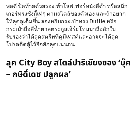
พอดี ปิดท้ายด้วยรองเท้าโลฟเฟอร์หนังสีดำ หรือสนีก
เกอร์ทรงชังกี้เท่ๆ ตามสไตล์ของตัวเอง และถ้าอยาก
ให้ลุคดูเต็มขึ้น ลองหยิบกระเป๋าทรง Duffle หรือ
กระเป๋าถือสีน้ำตาลตระกูลเอิร์ธโทนมาถือสักใบ
รับรองว่าได้ลุคสตรีทที่ดูมีเทสต์และอาจจะได้ลุค
โปรดติดตู้ไว้อีกสักลุคแน่นอน
ลุค City Boy สไตล์ปารีเซียงของ ‘บุ๊ค
– กษิดิ์เดช ปลูกผล’