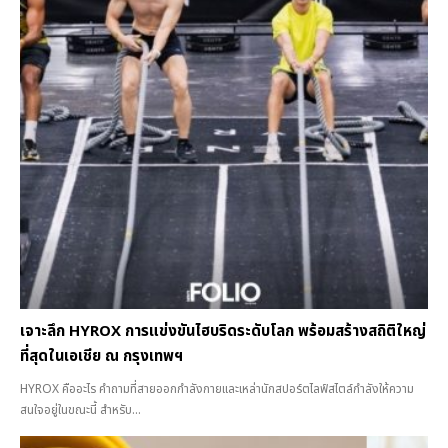
เจาะลึก HYROX การแข่งขันไฮบริดระดับโลก พร้อมสร้างสถิติใหญ่
ที่สุดในเอเชีย ณ กรุงเทพฯ
HYROX คืออะไร คำถามที่สายออกกำลังกายและเหล่านักสปอร์ตไลฟ์สไตล์กำลังให้ความ
สนใจอยู่ในขณะนี้ สำหรับ...