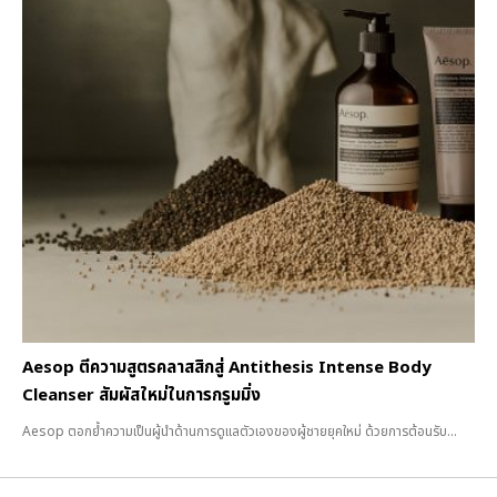
Aesop ตีความสูตรคลาสสิกสู่ Antithesis Intense Body
Cleanser สัมผัสใหม่ในการกรูมมิ่ง
Aesop ตอกย้ำความเป็นผู้นำด้านการดูแลตัวเองของผู้ชายยุคใหม่ ด้วยการต้อนรับ...