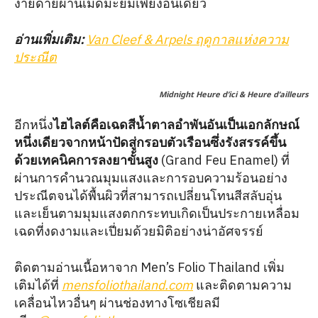
ง่ายดายผ่านเม็ดมะยมเพียงอันเดียว
อ่านเพิ่มเติม:
Van Cleef & Arpels ฤดูกาลแห่งความ
ประณีต
Midnight Heure d’ici & Heure d’ailleurs
อีกหนึ่ง
ไฮไลต์คือเฉดสีน้ำตาลอำพันอันเป็นเอกลักษณ์
หนึ่งเดียวจากหน้าปัดสู่กรอบตัวเรือนซึ่งรังสรรค์ขึ้น
ด้วยเทคนิคการลงยาขั้นสูง
(Grand Feu Enamel) ที่
ผ่านการคำนวณมุมแสงและการอบความร้อนอย่าง
ประณีตจนได้พื้นผิวที่สามารถเปลี่ยนโทนสีสลับอุ่น
และเย็นตามมุมแสงตกกระทบเกิดเป็นประกายเหลื่อม
เฉดที่งดงามและเปี่ยมด้วยมิติอย่างน่าอัศจรรย์
ติดตามอ่านเนื้อหาจาก Men’s Folio Thailand เพิ่ม
เติมได้ที่
mensfoliothailand.com
และติดตามความ
เคลื่อนไหวอื่นๆ ผ่านช่องทางโซเชียลมี