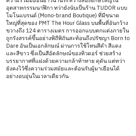
ความร่วมมืออันยาวนานระหว่างสองยักษ์ใหญ่ใน
อุตสาหกรรมนาฬิกา ทว่ายังนับเป็นร้าน TUDOR แบบ
โมโนแบรนด์ (Mono-brand Boutique) ที่มีขนาด
ใหญ่ที่สุดของ PMT The Hour Glass บนพื้นที่อันกว้าง
ขวางถึง 124 ตารางเมตร การออกแบบตกแต่งภายใน
ถูกรังสรรค์ขึ้นอย่างพิถีพิถันสะท้อนถึงปรัชญา Born to
Dare อันเป็นเอกลักษณ์ ผ่านการใช้โทนสีดำ สีแดง
และสีขาว ซึ่งเป็นสีอัตลักษณ์ของทิวดอร์ ช่วยสร้าง
บรรยากาศที่แฝงด้วยความกล้าท้าทาย ดุดัน แต่ทว่า
ยังคงไว้ซึ่งความร่วมสมัยและต้อนรับผู้มาเยือนได้
อย่างอบอุ่นในเวลาเดียวกัน
“บูติกแห่งใหม่ที่เกษรอัมรินทร์นี้ สะท้อนถึง
ก้าวสำคัญในการขยายธุรกิจของเราใน
ประเทศไทย
และตอกย้ำความมุ่งมั่นที่จะมอบประสบการณ์
อันยอดเยี่ยมระดับโลกให้แก่คนรักนาฬิกา”