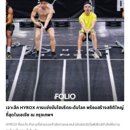
เจาะลึก HYROX การแข่งขันไฮบริดระดับโลก พร้อมสร้างสถิติใหญ่
ที่สุดในเอเชีย ณ กรุงเทพฯ
HYROX คืออะไร คำถามที่สายออกกำลังกายและเหล่านักสปอร์ตไลฟ์สไตล์กำลังให้ความ