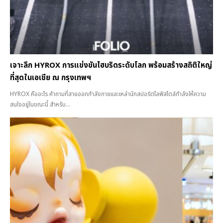
เจาะลึก HYROX การแข่งขันไฮบริดระดับโลก พร้อมสร้างสถิติใหญ่
ที่สุดในเอเชีย ณ กรุงเทพฯ
HYROX คืออะไร คำถามที่สายออกกำลังกายและเหล่านักสปอร์ตไลฟ์สไตล์กำลังให้ความ
สนใจอยู่ในขณะนี้ สำหรับ...