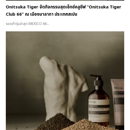
Onitsuka Tiger จัดกิจกรรมสุดเอ็กซ์คลูซีฟ “Onitsuka Tiger
Club 66” ณ เมืองมาลากา ประเทศสเปน
รองเท้ารุ่นล่าสุด MEXICO 66...