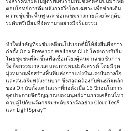
รังสรรค์น้ำผลไม้สูตรพิเศษร่วมกัน ซึ่งคิดค้นขึ้นมาเพื่อ
ตอบโจทย์การดื่มหลังการวิ่งโดยเฉพาะ เพื่อช่วยเติม
ความชุ่มชื้น ฟื้นฟู และซ่อมแซมร่างกายด้วยวัตถุดิบ
ระดับพรีเมียมที่จัดหามาอย่างมีจริยธรรม
หัวใจสำคัญที่จะขับเคลื่อนโปรเจกต์นี้ให้ยั่งยืนคือการ
ก่อตั้ง On x Erewhon Wellness Club โครงการริเริ่ม
โดยชุมชนที่จัดขึ้นเพื่อเชื่อมโยงผู้คนผ่านเซสชันการ
วิ่ง กิจกรรมเวลเนส และการพบปะสังสรรค์ โดยมีจุด
มุ่งหมายเพื่อสร้างพื้นที่แห่งการแบ่งปันแรงบันดาลใจ
และส่งเสริมพลังงานบวก ซึ่งสอดคล้องกับพันธกิจหลัก
ของ On นับตั้งแต่วันแรกที่ก่อตั้งเมื่อ 15 ปีก่อนในการ
จุดประกายจิตวิญญาณของมนุษย์ผ่านการเคลื่อนไหว
ควบคู่ไปกับนวัตกรรมระดับรางวัลอย่าง CloudTec®
และ LightSpray™