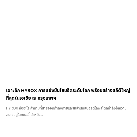
เจาะลึก HYROX การแข่งขันไฮบริดระดับโลก พร้อมสร้างสถิติใหญ่
ที่สุดในเอเชีย ณ กรุงเทพฯ
HYROX คืออะไร คำถามที่สายออกกำลังกายและเหล่านักสปอร์ตไลฟ์สไตล์กำลังให้ความ
สนใจอยู่ในขณะนี้ สำหรับ...