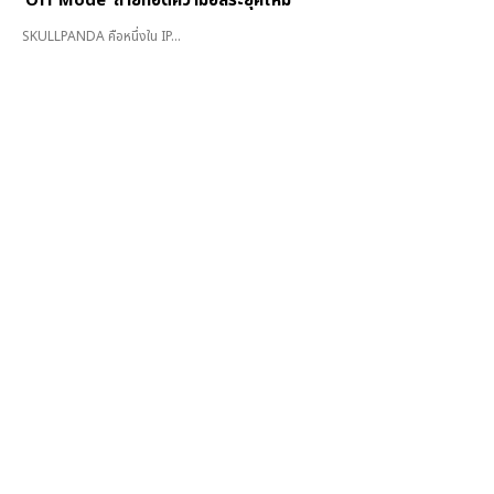
‘Off Mode’ ถ่ายทอดความอิสระยุคใหม่
SKULLPANDA คือหนึ่งใน IP...