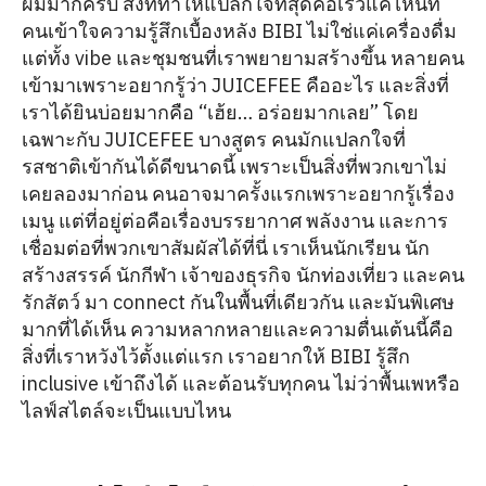
ผมมากครับ สิ่งที่ทำให้แปลกใจที่สุดคือเร็วแค่ไหนที่
คนเข้าใจความรู้สึกเบื้องหลัง BIBI ไม่ใช่แค่เครื่องดื่ม
แต่ทั้ง vibe และชุมชนที่เราพยายามสร้างขึ้น หลายคน
เข้ามาเพราะอยากรู้ว่า JUICEFEE คืออะไร และสิ่งที่
เราได้ยินบ่อยมากคือ “เฮ้ย… อร่อยมากเลย” โดย
เฉพาะกับ JUICEFEE บางสูตร คนมักแปลกใจที่
รสชาติเข้ากันได้ดีขนาดนี้ เพราะเป็นสิ่งที่พวกเขาไม่
เคยลองมาก่อน คนอาจมาครั้งแรกเพราะอยากรู้เรื่อง
เมนู แต่ที่อยู่ต่อคือเรื่องบรรยากาศ พลังงาน และการ
เชื่อมต่อที่พวกเขาสัมผัสได้ที่นี่ เราเห็นนักเรียน นัก
สร้างสรรค์ นักกีฬา เจ้าของธุรกิจ นักท่องเที่ยว และคน
รักสัตว์ มา connect กันในพื้นที่เดียวกัน และมันพิเศษ
มากที่ได้เห็น ความหลากหลายและความตื่นเต้นนี้คือ
สิ่งที่เราหวังไว้ตั้งแต่แรก เราอยากให้ BIBI รู้สึก
inclusive เข้าถึงได้ และต้อนรับทุกคน ไม่ว่าพื้นเพหรือ
ไลฟ์สไตล์จะเป็นแบบไหน