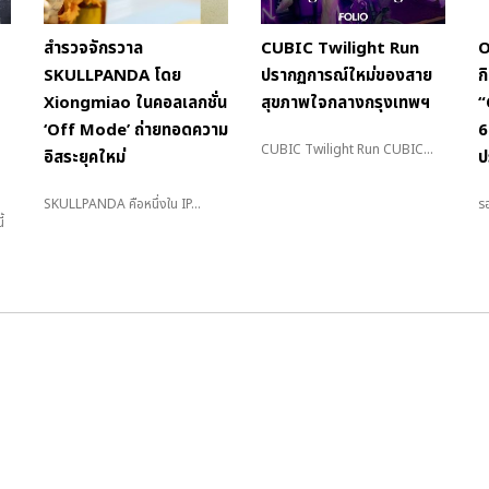
สำรวจจักรวาล
CUBIC Twilight Run
O
SKULLPANDA โดย
ปรากฏการณ์ใหม่ของสาย
ก
Xiongmiao ในคอลเลกชั่น
สุขภาพใจกลางกรุงเทพฯ
“
‘Off Mode’ ถ่ายทอดความ
6
CUBIC Twilight Run CUBIC...
อิสระยุคใหม่
ป
SKULLPANDA คือหนึ่งใน IP...
รอ
้