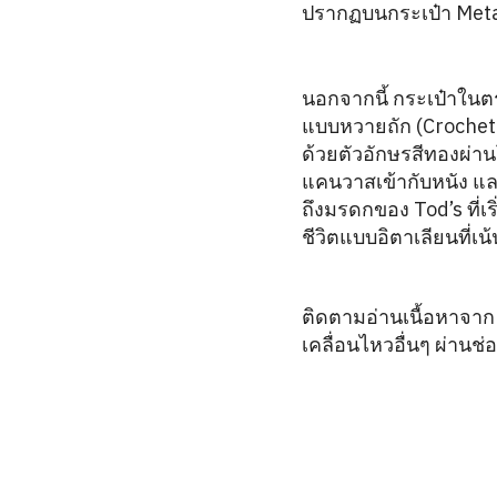
ปรากฏบนกระเป๋า Metal
นอกจากนี้ กระเป๋าในต
แบบหวายถัก (Crochet R
ด้วยตัวอักษรสีทองผ่า
แคนวาสเข้ากับหนัง และ
ถึงมรดกของ Tod’s ที่เ
ชีวิตแบบอิตาเลียนที
ติดตามอ่านเนื้อหาจาก M
เคลื่อนไหวอื่นๆ ผ่านช