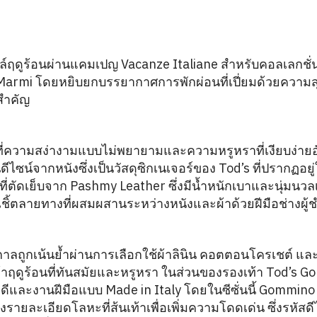
์ฤดูร้อนผ่านแคมเปญ Vacanze Italiane สำหรับคอลเลกชั
i Marmi โดยหยิบยกบรรยากาศการพักผ่อนที่เปี่ยมด้วยความ
สำคัญ
นไปที่ความสง่างามแบบไม่พยายามและความหรูหราที่เงียบง่าย
ดีไซน์จากหนังซึ่งเป็นวัสดุซิกเนเจอร์ของ Tod’s ที่ปรากฏอยู
กที่ตัดเย็บจาก Pashmy Leather ซึ่งมีน้ำหนักเบาและนุ่มนวล
อเชิ้ตลายทางที่ผสมผสานระหว่างหนังและผ้าด้วยฝีมือช่างผ
ถูกเน้นย้ำผ่านการเลือกใช้ผ้าลินิน คอตตอนโครเชต์ และผ
้อผ้าฤดูร้อนที่ทันสมัยและหรูหรา ในส่วนของรองเท้า Tod’s G
ดีและงานฝีมือแบบ Made in Italy โดยในซีซั่นนี้ Gommino 
ยละเอียดโลหะที่ส้นเท้าเพื่อเพิ่มความโดดเด่น ซึ่งรหัสดีไซ