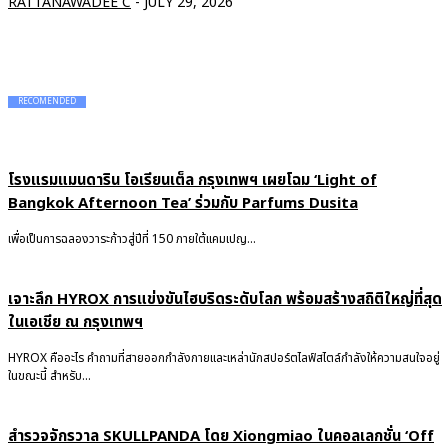
RATTANAWADEE C
-
JULY 29, 2026
RECOMENDED
โรงแรมแมนดาริน โอเรียนเต็ล กรุงเทพฯ เผยโฉม ‘Light of
Bangkok Afternoon Tea’ ร่วมกับ Parfums Dusita
เพื่อเป็นการฉลองวาระก้าวสู่ปีที่ 150 ภายใต้แคมเปญ...
เจาะลึก HYROX การแข่งขันไฮบริดระดับโลก พร้อมสร้างสถิติใหญ่ที่สุด
ในเอเชีย ณ กรุงเทพฯ
HYROX คืออะไร คำถามที่สายออกกำลังกายและเหล่านักสปอร์ตไลฟ์สไตล์กำลังให้ความสนใจอยู่
ในขณะนี้ สำหรับ...
สำรวจจักรวาล SKULLPANDA โดย Xiongmiao ในคอลเลกชั่น ‘Off