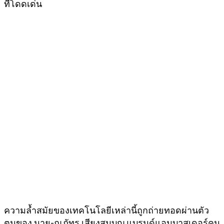
ที่โดดเด่น
ความล้ำสมัยของเทคโนโลยีเหล่านี้ถูกถ่ายทอดผ่านตัว
ตนของ นาย-ณภัทร เสียงสมบุญ แบรนด์แอมบาสเดอร์คน