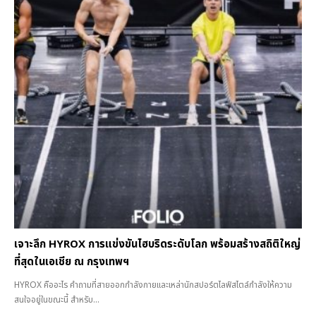
เจาะลึก HYROX การแข่งขันไฮบริดระดับโลก พร้อมสร้างสถิติใหญ่
ที่สุดในเอเชีย ณ กรุงเทพฯ
HYROX คืออะไร คำถามที่สายออกกำลังกายและเหล่านักสปอร์ตไลฟ์สไตล์กำลังให้ความ
สนใจอยู่ในขณะนี้ สำหรับ...