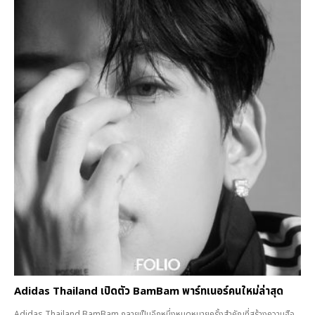
Adidas Thailand เปิดตัว BamBam พาร์ทเนอร์คนใหม่ล่าสุด
Adidas Thailand BamBam กลายเป็นอีกหนึ่งหมุดหมายครั้งสำคัญที่สร้างความฮือ