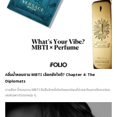
กลิ่นน้ำหอมตาม MBTI เลือกยังไงดี? Chapter 4: The
Diplomats
การเลือก น้ำหอมตาม MBTI ถือเป็นอีกหนึ่งไอเดียยอดนิยมที่ช่วยสะท้อนคาแร็กเตอร์และ
เสน่ห์เฉพาะตัวของหนุ่ม ๆ...