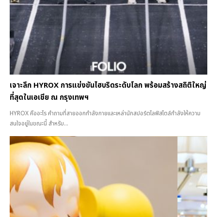
เจาะลึก HYROX การแข่งขันไฮบริดระดับโลก พร้อมสร้างสถิติใหญ่
ที่สุดในเอเชีย ณ กรุงเทพฯ
HYROX คืออะไร คำถามที่สายออกกำลังกายและเหล่านักสปอร์ตไลฟ์สไตล์กำลังให้ความ
สนใจอยู่ในขณะนี้ สำหรับ...