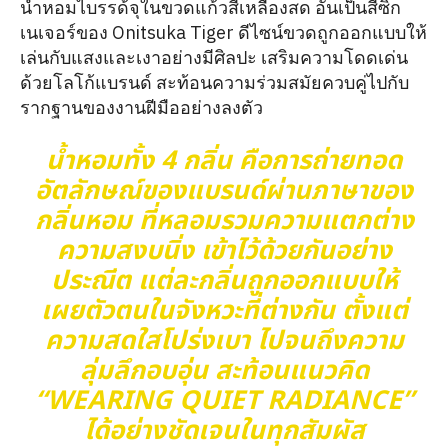
น้ำหอมไบรรด้จุในขวดแก้วสีเหลืองสด อันเป็นสีซิก
เนเจอร์ของ Onitsuka Tiger ดีไซน์ขวดถูกออกแบบให้
เล่นกับแสงและเงาอย่างมีศิลปะ เสริมความโดดเด่น
ด้วยโลโก้แบรนด์ สะท้อนความร่วมสมัยควบคู่ไปกับ
รากฐานของงานฝีมืออย่างลงตัว
น้ำหอมทั้ง 4 กลิ่น คือการถ่ายทอด
อัตลักษณ์ของแบรนด์ผ่านภาษาของ
กลิ่นหอม ที่หลอมรวมความแตกต่าง
ความสงบนิ่ง เข้าไว้ด้วยกันอย่าง
ประณีต แต่ละกลิ่นถูกออกแบบให้
เผยตัวตนในจังหวะที่ต่างกัน ตั้งแต่
ความสดใสโปร่งเบา ไปจนถึงความ
ลุ่มลึกอบอุ่น สะท้อนแนวคิด
“WEARING QUIET RADIANCE”
ได้อย่างชัดเจนในทุกสัมผัส