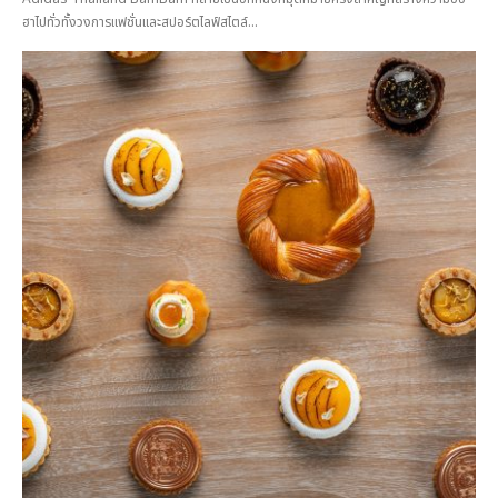
ฮาไปทั่วทั้งวงการแฟชั่นและสปอร์ตไลฟ์สไตล์...