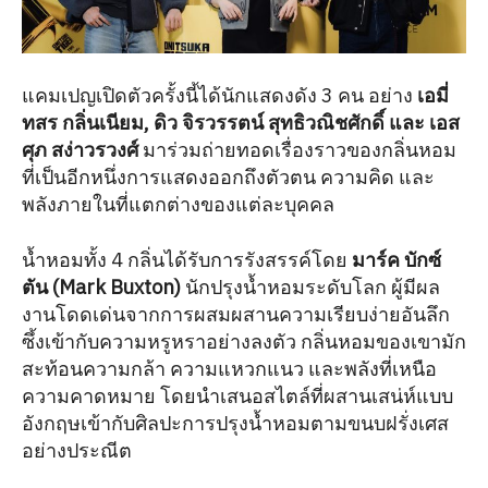
แคมเปญเปิดตัวครั้งนี้ได้นักแสดงดัง 3 คน อย่าง
เอมี่
ทสร กลิ่นเนียม, ดิว จิรวรรตน์ สุทธิวณิชศักดิ์ และ เอส
ศุภ สง่าวรวงศ์
มาร่วมถ่ายทอดเรื่องราวของกลิ่นหอม
ที่เป็นอีกหนึ่งการแสดงออกถึงตัวตน ความคิด และ
พลังภายในที่แตกต่างของแต่ละบุคคล
น้ำหอมทั้ง 4 กลิ่นได้รับการรังสรรค์โดย
มาร์ค บักซ์
ตัน (Mark Buxton)
นักปรุงน้ำหอมระดับโลก ผู้มีผล
งานโดดเด่นจากการผสมผสานความเรียบง่ายอันลึก
ซึ้งเข้ากับความหรูหราอย่างลงตัว กลิ่นหอมของเขามัก
สะท้อนความกล้า ความแหวกแนว และพลังที่เหนือ
ความคาดหมาย โดยนำเสนอสไตล์ที่ผสานเสน่ห์แบบ
อังกฤษเข้ากับศิลปะการปรุงน้ำหอมตามขนบฝรั่งเศส
อย่างประณีต