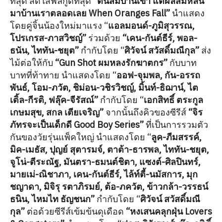
ที่สุด สดใสฟิลกู๊ดที่สุด
“ต้นส้มบ้านเขา แต่ผลส้มหล่น
มาบ้านเราตลอดเลย When Oranges Fall”
นำแสดง
โดยคู่จิ้นน้องใหม่มาแรง “
แอลมอนด์-ภูมิสุวรรณ,
โปรเกรส-ภาสวิชญ์”
ร่วมด้วย
“เคน-กันต์ธีร์, พอล-
ธนัน, ไททัน-ชยุต”
กำกับโดย “
ศิวัจน์ สวัสดิ์มณีกุล”
ส่ง
ไม้ต่อให้กับ
“Gun Shot ผมหลงรักฆาตกร”
กับบาท
บาทที่ท้าทาย นำแสดงโดย “
ออฟ-จุมพล, กัน-อรรถ
พันธ์, โอม-ภวัต, ชิม่อน-วชิรวิชญ์, มิ้นท์-ธิฌาน์, ไต
เติ้ล-กีรติ, ฟลุ๊ค-จีรัสณ์”
กำกับโดย “
เอกสิทธิ์ ตระกูล
เกษมสุข, สกล เตียเจริญ”
จากนั้นถึงคิวของซีรีส์
“จิร
ภัทรจะเป็นเด็กดี Good Boy Series”
ที่เป็นการรวมตัว
กันของวัยรุ่นแพ็คใหญ่ นำแสดงโดย “
ลูค-ภีมสรรค์,
มิค-เมธัส, ปุญย์ สุตารมจ์, ตาต้า-ธารพล, ไททัน-ชยุต,
จูโน่-ตีระณัฐ, มันตรา-ธมนต์ชิตา, แซงต์-ศิลปินทร์,
มายเม่-ณิชาภา, เคน-กันต์ธีร์, ไล้ท์ตี้-นมัสการ, มุก
ชญาดา, มิจิรุ รตาภิรมย์, ต้อ-ภควัต, ข้าวกล้า-วรรธน์
ธนิน, ไหมไท ธัญชนก”
กำกับโดย “
ศิวัจน์ สวัสดิ์มณี
กุล”
ต่อด้วยซีรีส์เข้มข้นดุเดือด
“หงเสนคลุกฝุ่น Lovers