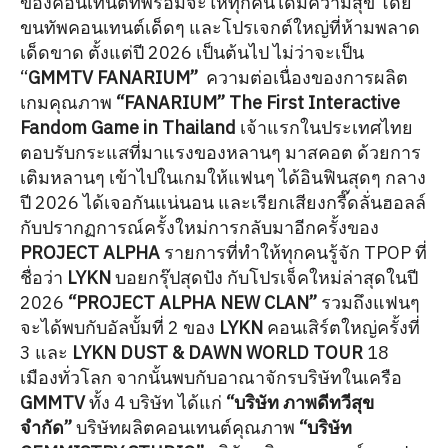
ของคอนเทนต์ที่พร้อมจะให้ทุกคนได้มีความสุข โดย
ขนทัพคอนเทนต์เด็ดๆ และโปรเจกต์ใหญ่ที่ห้ามพลาด
เด็ดขาด ตั้งแต่ปี 2026 เป็นต้นไป ไม่ว่าจะเป็น
“
GMMTV FANARIUM”
ความต่อเนื่องของการผลิต
เกมคุณภาพ
“FANARIUM” The First Interactive
Fandom Game in Thailand
เจ้าแรกในประเทศไทย
ตอบรับกระแสที่มาแรงของหลานๆ มาสคอต ด้วยการ
เติมหลานๆ เข้าไปในเกมให้แฟนๆ ได้อินฟินสุดๆ กลาง
ปี 2026 ได้เจอกันแน่นอน และเรียกเสียงกรี๊ดลั่นฮอลล์
กับปรากฏการณ์ครั้งใหม่การกลับมาอีกครั้งของ
PROJECT ALPHA
รายการที่ทำให้ทุกคนรู้จัก TPOP ที่
ชื่อว่า
LYKN
บอยกรุ๊ปสุดปัง กับโปรเจ็คใหม่ล่าสุดในปี
2026
“PROJECT ALPHA NEW CLAN”
รวมถึงแฟนๆ
จะได้พบกับอัลบั้มที่ 2 ของ
LYKN
คอนเสิร์ตใหญ่ครั้งที่
3 และ
LYKN DUST & DAWN WORLD TOUR
18
เมืองทั่วโลก จากนั้นพบกับอาณาจักรบริษัทในเครือ
GMMTV
ทั้ง 4 บริษัท ได้แก่
“บริษัท ภาพดีทวีสุข
จำกัด”
บริษัทผลิตคอนเทนต์คุณภาพ
“บริษัท