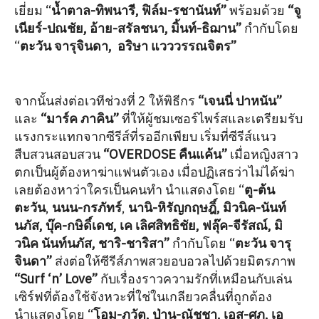
เยี่ยม “
น้ำตาล-ทิพนารี, ฟิล์ม-รชานันท์”
พร้อมด้วย
“จู
เนียร์-ปณชัย, อ้าย-สรัลชนา, มิ้นท์-ธิฌาน”
กำกับโดย
“
ตะวัน จารุจินดา, อริษา แวววรรณจิตร”
จากนั้นส่งต่อเวทีช่วงที่ 2 ให้พิธีกร
“เจนนี่ ปาหนัน”
และ
“มาร์ค ภาคิน”
ที่ให้ผู้ชมเซอร์ไพร์สและเตรียมรับ
แรงกระแทกจากซีรีส์ที่รออีกเพียบ เริ่มที่ซีรีส์แนว
สืบสวนสอบสวน
“OVERDOSE คืนแค้น”
เมื่อหญิงสาว
ตกเป็นผู้ต้องหาฆ่าแฟนตัวเอง เมื่อปฏิเสธว่าไม่ได้ฆ่า
เลยต้องหาว่าใครเป็นคนทำ
นำแสดงโดย “
ตู-ต้น
ตะวัน
,
นนน-กรภัทร์
,
นานิ-หิรัญกฤษฎิ์, มิวนิค-นันท์
นภัส, บุ๊ค-กษิดิ์เดช, เค เลิศสิทธิชัย, ฟลุ๊ค-จีรัสณ์, มิ
วนิค นันท์นภัส, ชาริ-ชาริสา”
กำกับโดย “
ตะวัน จารุ
จินดา”
ส่งต่อให้ซีรีส์ภาพสวยอบอวลไปด้วยมิตรภาพ
“Surf ‘n’ Love”
กับเรื่องราวความรักที่เหมือนกับเล่น
เซิร์ฟที่ต้องใช้จังหวะที่ใช่ในเกลียวคลื่นที่ถูกต้อง
นำแสดงโดย “
โอม-ภวัต, ป่าน-ณัชชา, เอส-ศุภ, เอ