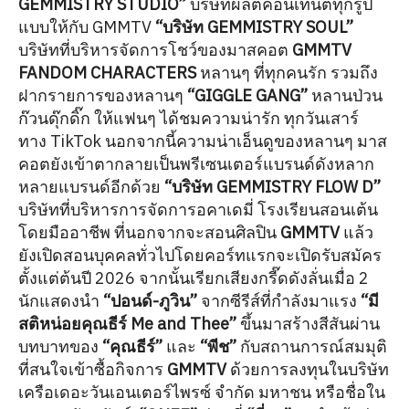
GEMMISTRY STUDIO”
บริษัทผลิตคอนเทนต์ทุกรูป
แบบให้กับ GMMTV
“บริษัท GEMMISTRY SOUL”
บริษัทที่บริหารจัดการโชว์ของมาสคอต
GMMTV
FANDOM CHARACTERS
หลานๆ ที่ทุกคนรัก รวมถึง
ฝากรายการของหลานๆ
“GIGGLE GANG”
หลานป่วน
ก๊วนดุ๊กดิ๊ก ให้แฟนๆ ได้ชมความน่ารัก ทุกวันเสาร์
ทาง TikTok นอกจากนี้ความน่าเอ็นดูของหลานๆ มาส
คอตยังเข้าตากลายเป็นพรีเซนเตอร์แบรนด์ดังหลาก
หลายแบรนด์อีกด้วย
“บริษัท GEMMISTRY FLOW D”
บริษัทที่บริหารการจัดการอคาเดมี่ โรงเรียนสอนเต้น
โดยมืออาชีพ ที่นอกจากจะสอนศิลปิน
GMMTV
แล้ว
ยังเปิดสอนบุคคลทั่วไปโดยคอร์ทแรกจะเปิดรับสมัคร
ตั้งแต่ต้นปี 2026 จากนั้นเรียกเสียงกรี๊ดดังลั่นเมื่อ 2
นักแสดงนำ
“ปอนด์-ภูวิน”
จากซีรีส์ที่กำลังมาแรง
“มี
สติหน่อยคุณธีร์ Me and Thee”
ขึ้นมาสร้างสีสันผ่าน
บทบาทของ
“คุณธีร์”
และ
“พีช”
กับสถานการณ์สมมุติ
ที่สนใจเข้าซื้อกิจการ
GMMTV
ด้วยการลงทุนในบริษัท
เครือเดอะวันเอนเตอร์ไพรซ์ จำกัด มหาชน หรือชื่อใน