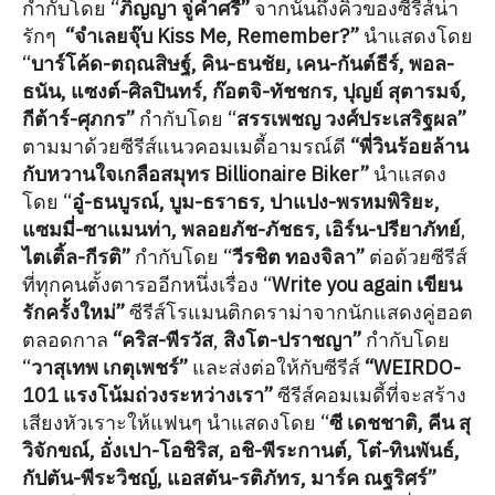
กำกับโดย “
ภิญญา จู่คำศรี”
จากนั้นถึงคิวของซีรีส์น่า
รักๆ
“จำเลยจุ๊บ Kiss Me, Remember?”
นำแสดงโดย
“
บาร์โค้ด-ตฤณสิษฐ์, คิน-ธนชัย, เคน-กันต์ธีร์, พอล-
ธนัน, แซงต์-ศิลปินทร์, ก๊อตจิ-ทัชชกร, ปุญย์ สุตารมจ์,
กีต้าร์-ศุภกร”
กำกับโดย “
สรรเพชญ วงศ์ประเสริฐผล”
ตามมาด้วยซีรีส์แนวคอมเมดี้อามรณ์ดี
“พี่วินร้อยล้าน
กับหวานใจเกลือสมุทร Billionaire Biker”
นำแสดง
โดย “
อู๋-ธนบูรณ์, บูม-ธราธร, ปาแปง-พรหมพิริยะ,
แซมมี่-ซาแมนท่า, พลอยภัช-ภัชธร, เอิร์น-ปรียาภัทย์
,
ไตเติ้ล-กีรติ”
กำกับโดย “
วีรชิต ทองจิลา”
ต่อด้วยซีรีส์
ที่ทุกคนตั้งตารออีกหนึ่งเรื่อง “
Write you again เขียน
รักครั้งใหม่”
ซีรีส์โรแมนติกดราม่าจากนักแสดงคู่ฮอต
ตลอดกาล
“คริส-พีรวัส
,
สิงโต-ปราชญา”
กำกับโดย
“
วาสุเทพ เกตุเพชร์”
และส่งต่อให้กับซีรีส์
“WEIRDO-
101 แรงโน้มถ่วงระหว่างเรา”
ซีรีส์คอมเมดี้ที่จะสร้าง
เสียงหัวเราะให้แฟนๆ นำแสดงโดย “
ซี เดชชาติ, คีน สุ
วิจักขณ์, อั่งเปา-โอชิริส, อชิ-พีระกานต์, โต๋-ทินพันธ์,
กัปตัน-พีระวิชญ์, แอสตัน-รติภัทร, มาร์ค ณฐริศร์”