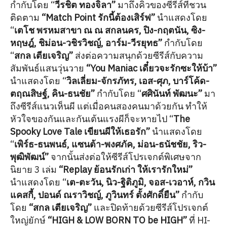
กำกับโดย “
วีรชิต ทองจิลา”
มาถึงคิวของซีรีส์ที่ชวน
ติดตาม
“Match Point รักนี้ต้องเสิร์ฟ”
นำแสดงโดย
“
เตโช พรหมสาขา ณ ณ สกลนคร, ปิง-กฤตนัน, ซิง-
หฤษฎ์, ชิม่อน-วชิรวิชญ์, อาร์ม-วีรยุทธ”
กำกับโดย
“
สกล เตียเจริญ”
ส่งต่อความสนุกด้วยซีรีส์กับความ
สัมพันธ์แสนวุ่นวาย
“You Maniac เดี๋ยวจะรักซะให้บ้า”
นำแสดงโดย “
วิลเลี่ยม-จักรภัทร, เอส-ศุภ, บาร์โค้ด-
ตฤณสิษฐ์, คิน-ธนชัย”
กำกับโดย “
ศศินันท์ พัฒนะ”
มา
ถึงซีรีส์แนวเห็นผี แต่เมื่อคนสองคนมาด้วยกัน ทำให้
หัวใจของกันและกันเต้นแรงผีก็จะหายไป “
The
Spooky Love Tale เขียนผีให้เธอรัก”
นำแสดงโดย
“
เพิร์ธ-ธนพนธ์, แซนต้า-พงศภัค, ม่อน-ธนัชชัย, ริว-
พุฒิพัฒน์”
จากนั้นส่งต่อให้ซีรีส์โปรเจกต์พิเศษจาก
นิยาย 3 เล่ม
“Replay ย้อนรักเก่า ให้เรารักใหม่”
นำแสดงโดย “
เต-ตะวัน, นิว-ฐิติภูมิ, จอส-เวอาห์, กวิน
แคสกี้, ปอนด์ ณราวิชญ์, ภูวินทร์ ตั้งศักดิ์ยืน”
กำกับ
โดย
“สกล เตียเจริญ”
และปิดท้ายด้วยซีรีส์โปรเจกต์
ใหญ่ยักษ์
“HIGH & LOW BORN TO be HIGH”
ที่ HI-