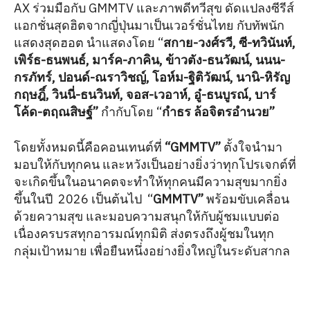
AX ร่วมมือกับ GMMTV และภาพดีทวีสุข ดัดแปลงซีรีส์
แอกชั่นสุดฮิตจากญี่ปุ่นมาเป็นเวอร์ชั่นไทย กับทัพนัก
แสดงสุดฮอต นำแสดงโดย “
สกาย-วงศ์รวี, ซี-ทวินันท์,
เพิร์ธ-ธนพนธ์, มาร์ค-ภาคิน, ข้าวตัง-ธนวัฒน์, นนน-
กรภัทร์, ปอนด์-ณราวิชญ์, โอห์ม-ฐิติวัฒน์, นานิ-หิรัญ
กฤษฎิ์, วินนี่-ธนวินท์, จอส-เวอาห์, อู๋-ธนบูรณ์, บาร์
โค้ด-ตฤณสิษฐ์”
กำกับโดย “
กำธร ล้อจิตรอำนวย”
โดยทั้งหมดนี้คือคอนเทนต์ที่
“GMMTV”
ตั้งใจนำมา
มอบให้กับทุกคน และหวังเป็นอย่างยิ่งว่าทุกโปรเจกต์ที่
จะเกิดขึ้นในอนาคตจะทำให้ทุกคนมีความสุขมากยิ่ง
ขึ้นในปี 2026 เป็นต้นไป “
GMMTV”
พร้อมขับเคลื่อน
ด้วยความสุข และมอบความสนุกให้กับผู้ชมแบบต่อ
เนื่องครบรสทุกอารมณ์ทุกมิติ ส่งตรงถึงผู้ชมในทุก
กลุ่มเป้าหมาย เพื่อยืนหนึ่งอย่างยิ่งใหญ่ในระดับสากล