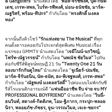
& Gangsters”
นำแสดงโดย “
ฟอส-จิรัชพงศ์, บุ๊ค-กษิดิ์
เดช, เกรท-สพล,
ไบร์ท-รพีพงศ์,
ม่อน-ธนัชชัย, มาร์ค-
ณฐริศร์, พร้อม-ทีปกร”
กำกับโดย “
ทรงศักดิ์ มงคล
ทอง”
จากนั้นถึงคิวโชว์
“รักแห่งสยาม The Musical”
ที่ทุก
คนตั้งตารอคอยกับโปรเจกต์สุดพิเศษ
Musical เรื่อง
แรกของ GMMTV
นำแสดงโดย “
เจมีไนน์-นรวิชญ์,
โฟร์ท-ณัฐวรรธน์”
กำกับโดย
“นพณัช ชัยวิมล”
ไปกัน
ต่อกับซีรีส์พิสูจน์ทฤษฎี 21 วัน
“Twenty One 21 วัน
ลองมารักกันดูไหม”
นำแสดงโดย “
จูเนียร์-ปณชัย,
มาร์ค-จิรันธนิน, นัท-ธนัท, ฮง-พิเชฐพงศ์, เกรท-สพล”
กำกับโดย “
ณัฐพงษ์ มงคลสวัสดิ์”
ไปต่อแบบไม่พักกับซี
รีส์โรแมนติกอารมณ์ดี “
แฟนมืออาชีพ จีบ จ่าย จบ MY
PROFESSIONAL BOYFRIEND”
นำแสดงโดย “
วินนี่-
ธนวินท์, สตางค์-กิตติภพ, โอม-ฐิภากร, กระปุก-พลอย
นิรา
,
พลอยภัช-ภัชธร, จูน-วรรณวิมล, เจเจ-ชยกร”