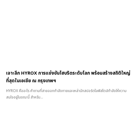
เจาะลึก HYROX การแข่งขันไฮบริดระดับโลก พร้อมสร้างสถิติใหญ่
ที่สุดในเอเชีย ณ กรุงเทพฯ
HYROX คืออะไร คำถามที่สายออกกำลังกายและเหล่านักสปอร์ตไลฟ์สไตล์กำลังให้ความ
สนใจอยู่ในขณะนี้ สำหรับ...