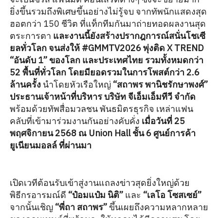
ยิ่งขึ้นรวมถึงพิเศษขึ้นอย่างไม่รู้จบ จากทัพนักแสดงสุด
ฮอตกว่า 150 ชีวิต ที่แท็กทีมกันมาถ่ายทอดผลงานสุด
ตระการตา
และงานนี้ยังสร้างปรากฎการณ์สนั่นโชเซี
ยลทั่วโลก จนส่งให้ #GMMTV2026 พุ่งติด X TREND
“อันดับ 1” ของโลก และประเทศไทย รวมทั้งหมดกว่า
52 พื้นที่ทั่วโลก โดยมียอดรวมในการโพสต์กว่า 2.6
ล้านครั้ง
นำโดยหัวเรือใหญ่
“สถาพร พานิชรักษาพงศ์”
ประธานเจ้าหน้าที่บริหาร บริษัท จีเอ็มเอ็มทีวี จำกัด
พร้อมด้วยทัพสื่อมวลชน พันธมิตรธุรกิจ เหล่าแฟน
คลับที่เข้ามาร่วมงานกันอย่างคับคั่ง
เมื่อวันที่ 25
พฤศจิกายน 2568 ณ Union Hall ชั้น 6 ศูนย์การค้า
ยูเนียนมอลล์ ที่ผ่านมา
เปิดเวทีต้อนรับเข้าสู่งานแถลงข่าวสุดยิ่งใหญ่ด้วย
พิธีกรอารมณ์ดี
“ป๋อมแป๋ม นิติ”
และ
“เลโอ โซสเซย์”
จากนั้นเชิญ
“พี่ถา สถาพร”
ขึ้นเผยถึงความหลากหลาย