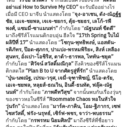
อย่าแย่ How to Survive My CEO”
จะรับมืออย่างไร
เมื่อมี CEO มาจีบ
นำแสดงโดย “
จุง-อาเชน,
ดัง-ณัฎฐ์ฐ
ชัย
,
เอเจ-ชยพล, เจเจ-ชยกร,
ตุ้ย-ชยธร, เลโก้-รพี
พงศ์, แซมมี่-ซาแมนท่า”
กำกับโดย “
ณัฐนนท์ ขีดดี”
มาถึงซีรีส์โรแมนติกอบอุ่น ฮีลใจ
“17th Spring ใบไม้
ผลิปีที่ 17”
นำแสดงโดย “
โชกุน-พุทธิพงษ์, แอสตัน-
รติภัทร, ป๊อด-ศุภกร, ปาแปง-พรหมพิริยะ, สิงห์ เหลือง
สุนทร, อั่งเปา-โอชิริส,
ตาต้า-ธารพล,
ไททัน-ชยุต”
กำกับโดย “
ศิวัจน์ สวัสดิ์มณีกุล”
ถึงคิวของซีรีส์โรแมน
ติกสดใส
“Plan B to U จากศัตรูสู่ที่รัก”
นำแสดงโดย
“
บุ๋น-นพณัฐ,
เปรม-วรุศ, เจมี่-จุฑาพิชญ์, นีโอ-ตรัย,
เอเจ-ชยพล,
หลุยส์-ธณวิน, อินดี้-ธนทัต, ฟลุ๊ค-ณัฐ
นนท์”
กำกับโดย “
ภาพดีทวีสุข”
จากนั้นพบกับเรื่องวุ่นๆ
ของชาวหอในซีรีส์
“Roommate Chaos หอในหัวใจ
วุ่นรัก”
นำแสดงโดย “
มาร์ค-ภาคิน, โอม-ฐิภากร, เซฟ
ไซสวัสดิ์, ฟรัง-นรุทธ์, เซิร์ฟ-พชร, จาว่า-พบธรรม”
กำกับโดย “
กรพรหม นิยมศิลป์”
มาถึงซีรีส์ที่ชื่อยาว