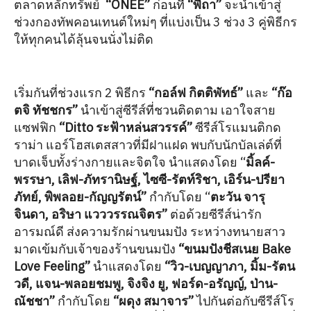
ตลาดหลักทรัพย์
“ONEE”
ก่อนที่
“พี่ถา”
จะนำเข้าสู่
ช่วงกองทัพคอนเทนต์ใหม่ๆ ที่แบ่งเป็น 3 ช่วง 3 คู่พิธีกร
ให้ทุกคนได้ลุ้นจนนั่งไม่ติด
เริ่มกันที่ช่วงแรก 2 พิธีกร
“กอล์ฟ กิตติพัทธ์”
และ
“ก๊อ
ตจิ ทัชชกร”
นำเข้าสู่ซีรีส์ที่ชวนติดตาม เอาใจสาย
แซฟฟิก
“Ditto ระฟ้าหล่นสวรรค์”
ซีรีส์โรแมนติกด
ราม่า แอร์โฮสเตสสาวที่มีฝาแฝด พบกับนักบัลเล่ต์ที่
บาดเจ็บทั้งร่างกายและจิตใจ นำแสดงโดย “
มิ้ลค์-
พรรษา, เลิฟ-ภัทรานิษฐ์, ไซซี-รัตท์ริชา, เอิร์น-ปรียา
ภัทย์, พิพลอย-กัญญรัตน์”
กำกับโดย “
ตะวัน จารุ
จินดา, อริษา แวววรรณจิตร”
ต่อด้วยซีรีส์น่ารัก
อารมณ์ดี ส่งความรักผ่านขนมปัง ระหว่างทนายสาว
มาดเข้มกับเจ้าของร้านขนมปัง
“ขนมปังชีสเนย Bake
Love Feeling”
นำแสดงโดย
“วิว-เบญญาภา, มิ้ม-รัตน
วดี, แจน-พลอยชมพู, จิงจิง ยู, ฟอร์ด-อรัญญ์, ป่าน-
ณัชชา”
กำกับโดย
“ผดุง สมาจาร”
ไปกันต่อกับซีรีส์โร