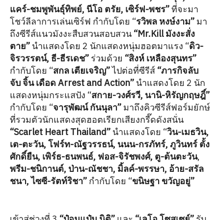
แคร์-ชมพูพันธุ์ทิพย์, นีโอ ตรัย, เซิร์ฟ-พชร”
ที่จะมา
โชว์ลีลาการเล่นเซิร์ฟ
กำกับโดย “
รวิพล หงษ์งาม”
มา
ถึงซีรีส์แนวมังงะสืบสวนสอบสวน
“Mr.Kill มังงะสั่ง
ตาย”
นำแสดงโดย 2 นักแสดงหนุ่มฮอตมาแรง “
ดิว-
จิรวรรตน์, ธี-ธีรเดช”
ร่วมด้วย
“สิงห์ เหลืองสุนทร”
กำกับโดย “
สกล เตียเจริญ”
ไปต่อที่ซีรีส์
“ภารกิจลับ
จับ จิ้น เดือด Arrest and Action”
นำแสดงโดย 2 นัก
แสดงหนุ่มกระแสปัง “
สกาย-วงศ์รวี, นานิ-หิรัญกฤษฎิ์”
กำกับโดย “
จารุพัฒน์ กันนุลา”
มาถึงคิวซีรีส์ฟอร์มยักษ์
ที่รวมตัวนักแสดงสุดฮอตเรียกเสียงกรี๊ดดังสนั่น
“Scarlet Heart Thailand”
นำแสดงโดย “
วิน-เมธวิน,
เต-ตะวัน, โฟร์ท-ณัฐวรรธน์, นนน-กรภัทร์, ภูวินทร์ ตั้ง
ศักดิ์ยืน, เพิร์ธ-ธนพนธ์, ฟอส-จิรัชพงศ์, ตู-ต้นตะวัน
,
พรีม-ชนิกานต์, ป่าน-ณัชชา, มิ้ลค์-พรรษา, อ้าย-สรัล
ชนา, ไซซี-รัตท์ริชา”
กำกับโดย “
ขนิษฐา ขวัญอยู่”
เข้าสู่ช่วงที่ 3
“ป๋อมแป๋ม นิติ”
และ
“เลโอ โซสเซย์”
รับ