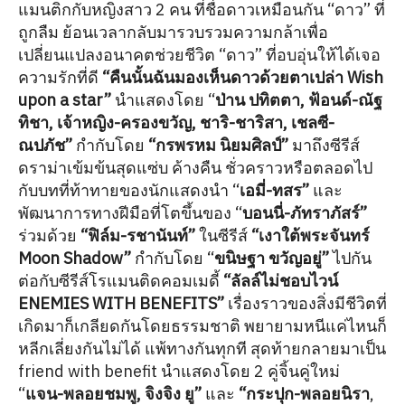
แมนติกกับหญิงสาว 2 คน ที่ชื่อดาวเหมือนกัน “ดาว” ที่
ถูกลืม ย้อนเวลากลับมารวบรวมความกล้าเพื่อ
เปลี่ยนแปลงอนาคตช่วยชีวิต “ดาว” ที่อบอุ่นให้ได้เจอ
ความรักที่ดี
“คืนนั้นฉันมองเห็นดาวด้วยตาเปล่า Wish
upon a star”
นำแสดงโดย “
ป่าน ปทิตตา, ฟ้อนด์-ณัฐ
ทิชา, เจ้าหญิง-ครองขวัญ, ชาริ-ชาริสา, เชลซี-
ณปภัช”
กำกับโดย
“กรพรหม นิยมศิลป์”
มาถึงซีรีส์
ดราม่าเข้มข้นสุดแซ่บ ค้างคืน ชั่วคราวหรือตลอดไป
กับบทที่ท้าทายของนักแสดงนำ “
เอมี่-ทสร”
และ
พัฒนาการทางฝีมือที่โตขึ้นของ “
บอนนี่-ภัทราภัสร์”
ร่วมด้วย
“ฟิล์ม-รชานันท์”
ในซีรีส์
“เงาใต้พระจันทร์
Moon Shadow”
กำกับโดย “
ขนิษฐา ขวัญอยู่”
ไปกัน
ต่อกับซีรีส์โรแมนติดคอมเมดี้
“ลัลล์ไม่ชอบไวน์
ENEMIES WITH BENEFITS”
เรื่องราวของสิ่งมีชีวิตที่
เกิดมาก็เกลียดกันโดยธรรมชาติ พยายามหนีแค่ไหนก็
หลีกเลี่ยงกันไม่ได้ แพ้ทางกันทุกที สุดท้ายกลายมาเป็น
friend with benefit นำแสดงโดย 2 คู่จิ้นคู่ใหม่
“
แจน-พลอยชมพู, จิงจิง ยู”
และ
“กระปุก-พลอยนิรา
,