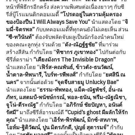
หน้าที่พิธีกรอีกครั้ง ส่งความพิเศษต่อเนื่องยาวๆ กับซี
รีส์บู๊โรแมนติกคอมเมดี้
“โปรดอยู่ในความคุ้มครอง
ของป้องปืน I Will Always Save You”
นำแสดงโดย “
จิ
มมี่-จิตรพล”
กับบทคอมเมดี้ที่ทุกคนยังไม่เคยเห็น
ส่วน
“ซี-ทวินันท์”
ต้องจับพลัดจับผลูเป็นนักร้องนำคนใหม่
ของคณะลูกทุ่ง ร่วมด้วย “
ดัง-ณัฎฐ์ฐชัย”
ที่มาร่วม
สร้างสีสัน
กำกับโดย “
ทิชากร ภูเขาทอง”
ไปกันต่อกับ
ซีรีส์ดราม่า
“เคียงมังกร The Invisible Dragon”
นำแสดงโดย “
เฟิร์ส-คณพันธ์, ข้าวตัง-ธนวัฒน์,
น้ำตาล-ทิพนารี, ไบร์ท-รพีพงศ์”
กำกับโดย “
ยศสินี ณ
นคร”
จากนั้นต่อด้วย
“จุดจีบสายมู Unlucky Bae”
นำแสดงโดย “
ธรรม-ทัพทอง,
แม็ค-ณัฐพัชร์, อั๋น-ณ
ภัทร, แสตมป์-พนัชษ์กรณ์, พอล-ธนัน, พรีม-ณัฐณิชา,
จูโน่-ตีระณัฐ”
กำกับโดย “
อภิรักษ์ ชัยปัญหา, อนันต์
รัศมี”
มาถึงซีรีส์อารมณ์ดี
“Cupid’s ghost ผีผลักให้รัก
คุณ”
นำแสดงโดย “
เอิร์ท-พิรพัฒน์, มิกซ์-สหภาพ,
โอห์ม-ฐิติวัฒน์, ปูน มิตรภักดี, ปุญย์ สุตารมจ์”
กำกับ
โดย “
วรชัย นวลศรี”
จากนั้นเป็นคิวของซีรีส์
“พัตลม