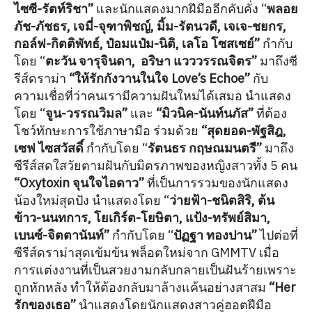
ไซซี-รัตท์ริชา”
และนักแสดงมากฝีมืออีกคับคั่ง “
พลอย
ภัช-ภัชธร, เจมี่-จุฑาพิชญ์, มิ้ม-รัตนวดี, เจเจ-ชยกร,
กอล์ฟ-กิตติพัทธ์, ป๋อมแป๋ม-นิติ, เลโอ โซสเซย์”
กำกับ
โดย “
ตะวัน จารุจินดา, อริษา แวววรรณจิตร”
มาถึงซี
รีส์ดราม่า
“ให้รักกังวานในใจ Love’s Echoe”
กับ
ความเชื่อที่ว่าคนเรามีความฝันใหม่ได้เสมอ นำแสดง
โดย “
จูน-วรรณวิมล”
และ
“มิวนิค-นันท์นภัส”
ที่ต้อง
โชว์ทักษะการใช้ภาษามือ ร่วมด้วย
“สุดยอด-พัฐสิฎ,
เซฟ ไซสวัสดิ์
กำกับโดย “
รัตนธร กฤษณมนตรี”
มาถึง
ซีรีส์สดใสวัยตามฝันกับมิตรภาพของหญิงสาวทั้ง 5 คน
“Oxytoxin จุนใจไอดาว”
ที่เป็นการรวมของนักแสดง
น้องใหม่สุดปัง นำแสดงโดย “
ว่ายฟ้า-ชนิตสิริ, ต้น
ข้าว-นนทการ, โยเกิร์ต-โยษิตา, แป้ง-ทรัพย์สิมา,
เบนซ์-จิตตานันท์”
กำกับโดย “
ปัฏฐา ทองปาน”
ไปต่อที่
ซีรีส์ดราม่าสุดเข้มข้น พล็อตใหม่จาก GMMTV เมื่อ
การแต่งงานที่เป็นสวยงามกลับกลายเป็นฝันร้ายเพราะ
ถูกหักหลัง ทำให้ต้องกลับมาล้างแค้นอย่างสาสม
“Her
รักของเธอ”
นำแสดงโดยนักแสดงสาวคู่ฮอตฝีมือ