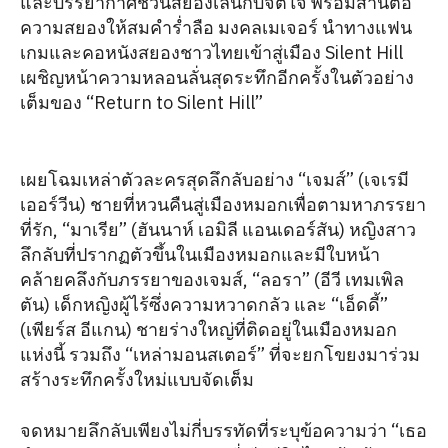
และบรรยากาศชวนสยองเล่นกับจิตใจ พร้อมสานต่อ
ความสยองให้สมคำร่ำลือ มงคลเมเจอร์ นำทางแฟน
เกมและคอหนังสยองชาวไทยเข้าสู่เมือง Silent Hill
เผชิญหน้าความหลอนลั่นสุดระทึกอีกครั้งในตัวอย่าง
เต็มของ “Return to Silent Hill”
เผยโฉมเหล่าตัวละครสุดลึกลับอย่าง “เจมส์” (เจเรมี
เออร์วีน) ชายที่หวนคืนสู่เมืองหมอกเพื่อตามหาภรรยา
ที่รัก, “มาเรีย” (ฮันนาห์ เอมิลี แอนเดอร์สัน) หญิงสาว
ลึกลับที่ปรากฏตัวขึ้นในเมืองหมอกและมีใบหน้า
คล้ายคลึงกับภรรยาของเจมส์, “ลอรา” (อีวี เทมเพิล
ตัน) เด็กหญิงผู้ไร้ซึ่งความหวาดกลัว และ “เอ็ดดี้”
(เพียร์ส อีแกน) ชายร่างใหญ่ที่ติดอยู่ในเมืองหมอก
แห่งนี้ รวมถึง “เหล่ามอนสเตอร์” ที่จะยกโขยงมาร่วม
สร้างระทึกครั้งใหม่แบบจัดเต็ม
จดหมายลึกลับเพียงไม่กี่บรรทัดที่ระบุข้อความว่า “เธอ