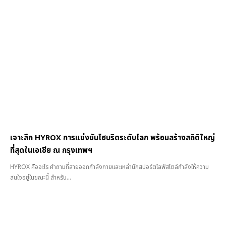
เจาะลึก HYROX การแข่งขันไฮบริดระดับโลก พร้อมสร้างสถิติใหญ่
ที่สุดในเอเชีย ณ กรุงเทพฯ
HYROX คืออะไร คำถามที่สายออกกำลังกายและเหล่านักสปอร์ตไลฟ์สไตล์กำลังให้ความ
สนใจอยู่ในขณะนี้ สำหรับ...