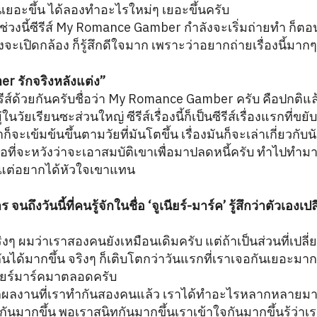
เยอะขึ้น ได้ลองทำอะไรใหม่ๆ เยอะขึ้นครับ
อช่วงนี้ซีรีส์ My Romance Gamber กำลังจะเริ่มถ่ายทำ ก็ตอนน
ลังจะเปิดกล้อง ก็รู้สึกดีใจมาก เพราะว่าอยากถ่ายเรื่องนี้มาก
 รักจริงหลังแต่ง”
รีส์ด้วยกันครับชื่อว่า My Romance Gamber ครับ คือปกติแล้
ในวัยเรียนซะส่วนใหญ่ ซีรีส์เรื่องนี้ก็เป็นซีรีส์เรื่องแรกที่ข
ก็จะเข้มข้นขึ้นตามวัยที่มันโตขึ้น เรื่องมันก็จะเล่าเกี่ยวกับน
่อที่จะหวังว่าจะเอาสมบัติเขาเพื่อมาปลดหนี้ครับ ทำไปทำมาก็เ
าแต่อยากได้หัวใจเขาแทน
นถึงวันนี้ที่คนรู้จักในชื่อ ‘จูเนียร์-มาร์ค’ รู้สึกว่าตัวเองเ
งๆ ผมว่าเราสองคนยังเหมือนเดิมครับ แต่ถ้าเป็นส่วนที่เปลี่
้ากันได้มากขึ้น จริงๆ ก็เติบโตกว่าวันแรกที่เราเจอกันเยอะม
ียร์มาร์คมาตลอดครับ
กผลงานที่เราทำกันสองคนแล้ว เราได้ทำอะไรหลากหลายมากขึ้
ิทกันมากขึ้น พอเราสนิทกันมากขึ้นเราเข้าใจกันมากขึ้นรู้ว