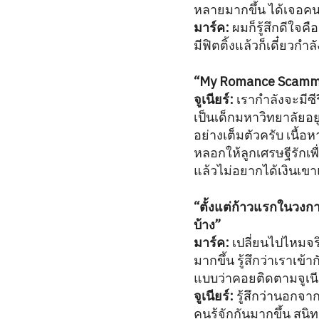
หลายมากขึ้น ได้เจอคน
มาร์ค:
ผมก็รู้สึกดีใจคื
มีฟิตติ้งแล้วก็เดี๋ยวกำ
“My Romance Scammer
จูเนียร์:
เรากำลังจะมีซี
เป็นเด็กมหาวิทยาลัยอยู่
อย่างเต็มตัวครับ เนื้อหา
หลอกให้ลูกเศรษฐีรักเพื
แล้วไม่อยากได้เงินเข
“ตั้งแต่ก้าวแรกในวงการ จ
บ้าง”
มาร์ค:
เปลี่ยนไปไหมจริ
มากขึ้น รู้สึกว่าเราเข
แบบว่าคอยติดตามจูเน
จูเนียร์:
รู้สึกว่านอกจา
คนรู้จักกันมากขึ้น สน