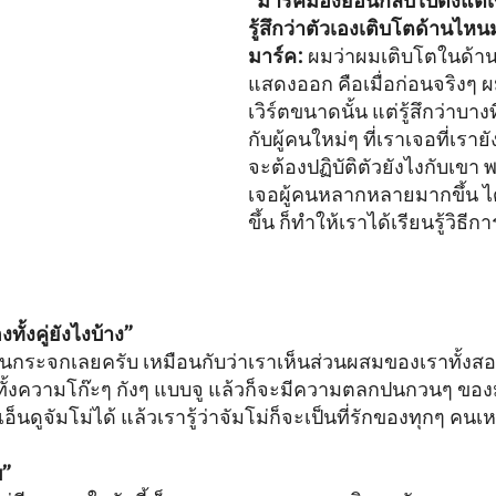
“มาร์คมองย้อนกลับไปตั้งแต่
รู้สึกว่าตัวเองเติบโตด้านไหน
มาร์ค:
ผมว่าผมเติบโตในด้า
แสดงออก คือเมื่อก่อนจริงๆ ผ
เวิร์ตขนาดนั้น แต่รู้สึกว่าบ
กับผู้คนใหม่ๆ ที่เราเจอที่เรายั
จะต้องปฏิบัติตัวยังไงกับเขา 
เจอผู้คนหลากหลายมากขึ้น ได้
ขึ้น ก็ทำให้เราได้เรียนรู้วิธี
ั้งคู่ยังไงบ้าง”
ือนกระจกเลยครับ เหมือนกับว่าเราเห็นส่วนผสมของเราทั้งส
ทั้งความโก๊ะๆ กังๆ แบบจู แล้วก็จะมีความตลกปนกวนๆ ของม
อ็นดูจัมโม่ได้ แล้วเรารู้ว่าจัมโม่ก็จะเป็นที่รักของทุกๆ คนเ
บ”