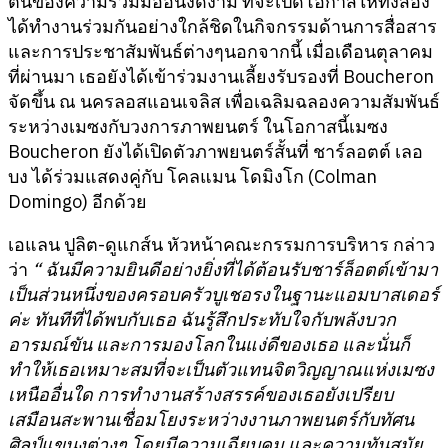
ต้นของความร่วมมืออันงดงาม ที่จะเปิดโอกาสให้ทั้งสอง
ได้ทำงานร่วมกันอย่างใกล้ชิดในกิจกรรมด้านการสื่อสาร
และการประชาสัมพันธ์ต่างๆนอกจากนี้ เมื่อเดือนตุลาคม
ที่ผ่านมา เธอยังได้เข้าร่วมงานเลี้ยงรับรองที่ Boucheron
จัดขึ้น ณ นครลอสแอนเจลิส เพื่อเฉลิมฉลองความสัมพันธ์
ระหว่างเมซงกับวงการภาพยนตร์ ในโอกาสนี้เมซง
Boucheron
ยังได้เปิดตัวภาพยนตร์สั้นที่ ชาร์ลอตต์ เลอ
บง ได้ร่วมแสดงคู่กับ โคลแมน โดมิงโก (Colman
Domingo)
อีกด้วย
เอแลน ปูลิต-ดูแกส์น หัวหน้าคณะกรรมการบริหาร กล่าว
ว่า
“
ฉันมีความยินดีอย่างยิ่งที่ได้ต้อนรับชาร์ล็อตต์เข้ามา
เป็นส่วนหนึ่งของครอบครัวบูเชอรงในฐานะแอมบาสเดอร์
ค่ะ ทันทีที่ได้พบกับเธอ ฉันรู้สึกประทับใจกับพลังบวก
อารมณ์ขัน และการมองโลกในแง่ดีของเธอ และนั่นก็
ทำให้เธอเหมาะสมที่จะเป็นตัวแทนจิตวิญญาณแห่งเมซง
เหนืออื่นใด การทำงานสร้างสรรค์ของเธอยังเปรียบ
เสมือนสะพานเชื่อมโยงระหว่างงานภาพยนตร์กับทัศน
ศิลป์แขนงต่างๆ โดยมีความเฉียบคม และความทันสมัย