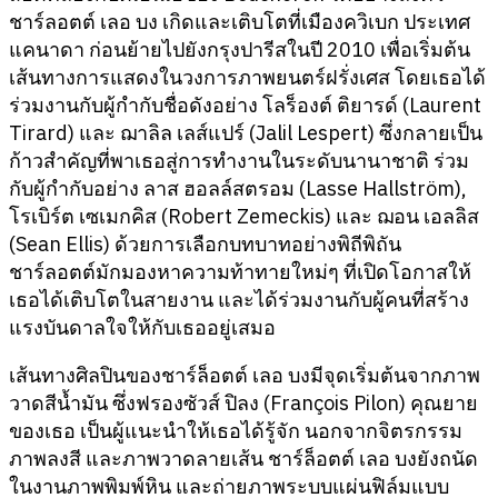
ชาร์ลอตต์ เลอ บง เกิดและเติบโตที่เมืองควิเบก ประเทศ
แคนาดา ก่อนย้ายไปยังกรุงปารีสในปี 2010
เพื่อเริ่มต้น
เส้นทางการแสดงในวงการภาพยนตร์ฝรั่งเศส โดยเธอได้
ร่วมงานกับผู้กำกับชื่อดังอย่าง
โลร็องต์ ติยารด์ (Laurent
Tirard)
และ
ฌาลิล เลส์แปร์ (Jalil Lespert) ซึ่งกลายเป็น
ก้าวสำคัญที่พาเธอสู่การทำงานในระดับนานาชาติ ร่วม
กับผู้กำกับอย่าง
ลาส ฮอลล์สตรอม (Lasse Hallström),
โรเบิร์ต เซเมกคิส (Robert Zemeckis) และ
ฌอน เอลลิส
(Sean Ellis)
ด้วยการเลือกบทบาทอย่างพิถีพิถัน
ชาร์ลอตต์มักมองหาความท้าทายใหม่ๆ ที่เปิดโอกาสให้
เธอได้เติบโตในสายงาน และได้ร่วมงานกับผู้คนที่สร้าง
แรงบันดาลใจให้กับเธออยู่เสมอ
เส้นทางศิลปินของชาร์ล็อตต์ เลอ บงมีจุดเริ่มต้นจากภาพ
วาดสีน้ำมัน ซึ่งฟรองซัวส์ ปิลง (François Pilon) คุณยาย
ของเธอ เป็นผู้แนะนำให้เธอได้รู้จัก นอกจากจิตรกรรม
ภาพลงสี และภาพวาดลายเส้น ชาร์ล็อตต์ เลอ บงยังถนัด
ในงานภาพพิมพ์หิน และถ่ายภาพระบบแผ่นฟิล์มแบบ