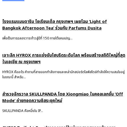
โรงแรมแมนดาริน โอเรียนเต็ล กรุงเทพฯ เผยโฉม ‘Light of
Bangkok Afternoon Tea’ ร่วมกับ Parfums Dusita
เพื่อเป็นการฉลองวาระก้าวสู่ปีที่ 150 ภายใต้แคมเปญ...
เจาะลึก HYROX การแข่งขันไฮบริดระดับโลก พร้อมสร้างสถิติใหญ่ที่สุด
ในเอเชีย ณ กรุงเทพฯ
HYROX คืออะไร คำถามที่สายออกกำลังกายและเหล่านักสปอร์ตไลฟ์สไตล์กำลังให้ความสนใจอยู่
ในขณะนี้ สำหรับ...
สำรวจจักรวาล SKULLPANDA โดย Xiongmiao ในคอลเลกชั่น ‘Off
Mode’ ถ่ายทอดความอิสระยุคใหม่
SKULLPANDA คือหนึ่งใน IP...