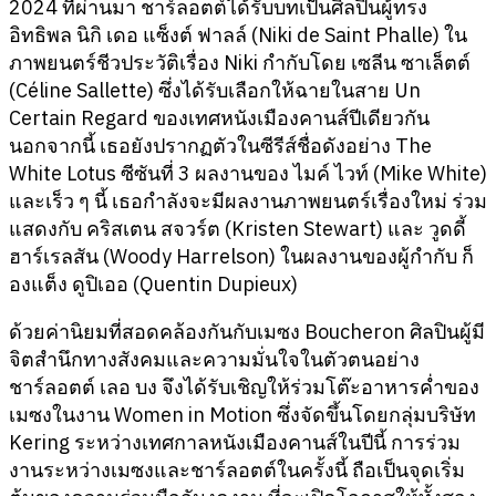
2024 ที่ผ่านมา ชาร์ลอตต์ได้รับบทเป็นศิลปินผู้ทรง
อิทธิพล นิกิ เดอ แซ็งต์ ฟาลล์ (Niki de Saint Phalle)
ใน
ภาพยนตร์ชีวประวัติเรื่อง Niki กำกับโดย เซลีน ซาเล็ตต์
(Céline Sallette)
ซึ่งได้รับเลือกให้ฉายในสาย Un
Certain Regard ของเทศหนังเมืองคานส์ปีเดียวกัน
นอกจากนี้ เธอยังปรากฏตัวในซีรีส์ชื่อดังอย่าง The
White Lotus
ซีซันที่ 3
ผลงานของ ไมค์ ไวท์ (Mike White)
และเร็ว ๆ นี้ เธอกำลังจะมีผลงานภาพยนตร์เรื่องใหม่ ร่วม
แสดงกับ คริสเตน สจวร์ต (Kristen Stewart)
และ วูดดี้
ฮาร์เรลสัน (Woody Harrelson)
ในผลงานของผู้กำกับ ก็
องแต็ง ดูปิเออ (Quentin Dupieux)
ด้วยค่านิยมที่สอดคล้องกันกับเมซง Boucheron
ศิลปินผู้มี
จิตสำนึกทางสังคมและความมั่นใจในตัวตนอย่าง
ชาร์ลอตต์ เลอ บง จึงได้รับเชิญให้ร่วมโต๊ะอาหารค่ำของ
เมซงในงาน Women in Motion
ซึ่งจัดขึ้นโดยกลุ่มบริษัท
Kering
ระหว่างเทศกาลหนังเมืองคานส์ในปีนี้ การร่วม
งานระหว่างเมซงและชาร์ลอตต์ในครั้งนี้ ถือเป็นจุดเริ่ม