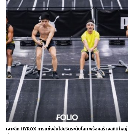
เจาะลึก HYROX การแข่งขันไฮบริดระดับโลก พร้อมสร้างสถิติใหญ่