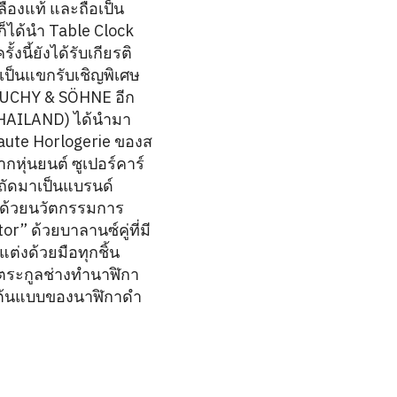
ืองแท้ และถือเป็น
ก็ได้นำ Table Clock
งนี้ยังได้รับเกียรติ
เป็นแขกรับเชิญพิเศษ
SUCHY & SÖHNE อีก
THAILAND) ได้นำมา
Haute Horlogerie ของส
หุ่นยนต์ ซูเปอร์คาร์
 ถัดมาเป็นแบรนด์
่นด้วยนวัตกรรมการ
r” ด้วยบาลานซ์คู่ที่มี
ต่งด้วยมือทุกชิ้น
ตระกูลช่างทำนาฬิกา
ั่งต้นแบบของนาฬิกาดำ