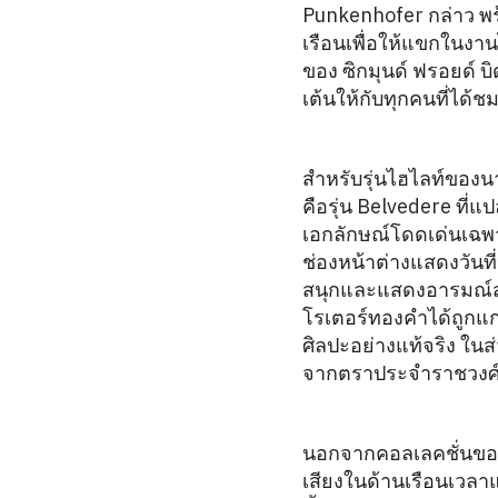
Punkenhofer กล่าว พร
เรือนเพื่อให้แขกในงา
ของ ซิกมุนด์ ฟรอยด์ บิ
เต้นให้กับทุกคนที่ได้ช
สำหรับรุ่นไฮไลท์ของ
คือรุ่น Belvedere ที่
เอกลักษณ์โดดเด่นเฉพา
ช่องหน้าต่างแสดงวันที่
สนุกและแสดงอารมณ์สุนท
โรเตอร์ทองคำได้ถูกแ
ศิลปะอย่างแท้จริง ใน
จากตราประจำราชวงศ์ออ
นอกจากคอลเลคชั่นของรุ
เสียงในด้านเรือนเวลาแบ