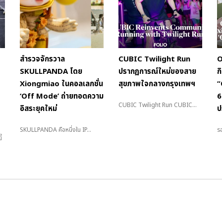
สำรวจจักรวาล
CUBIC Twilight Run
O
SKULLPANDA โดย
ปรากฏการณ์ใหม่ของสาย
ก
Xiongmiao ในคอลเลกชั่น
สุขภาพใจกลางกรุงเทพฯ
“
‘Off Mode’ ถ่ายทอดความ
6
CUBIC Twilight Run CUBIC...
อิสระยุคใหม่
ป
SKULLPANDA คือหนึ่งใน IP...
รอ
้