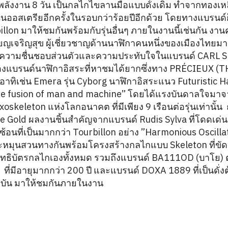
ังงาน 8 วัน เป็นกลไกไขลานมือแบบดั้งเดิม ทำจากทองเหล
้นในออสเตรียอีกครั้งในรอบกว่าร้อยปีอีกด้วย โดยทางแบรนด์
llon มาให้ชมกันพร้อมกับรุ่นอื่นๆ ภายในงานนี้เช่นกัน งานครั้
ยญเจริญสุข ผู้เชี่ยวชาญด้านนาฬิกาคนหนึ่งของเมืองไทยมา
งความชื่นชอบส่วนตัวและความประทับใจในแบรนด์ CARL 
ของแบรนด์นาฬิกาอิสระที่หาชมได้ยากซึ่งทาง PRÉCIEUX (
 อาทิเช่น Emera รุ่น Cyborg นาฬิกาอิสระแนว Futuristic 
the fusion of man and machine” โดยได้แรงบันดาลใจมาจาก
skeleton แห่งโลกอนาคต ที่มีเพียง 9 เรือนต่อรุ่นเท่านั้น
e Gold ผลงานชิ้นสำคัญจากแบรนด์ Rudis Sylva ที่โดดเด
ซ้อนที่เป็นมากกว่า Tourbillon อย่าง ”Harmonious Oscillato
ละหมุนสวนทางกันพร้อมโครงสร้างกลไกแบบ Skeleton ที่ขัดแ
ทธิบัตรกลไกเองทั้งหมด รวมถึงแบรนด์ BA111OD (บาโย) 
 ที่มีอายุมากกว่า 200 ปี และแบรนด์ DOXA 1889 ที่เป็นด
ุบัน มาให้ชมกันภายในงาน