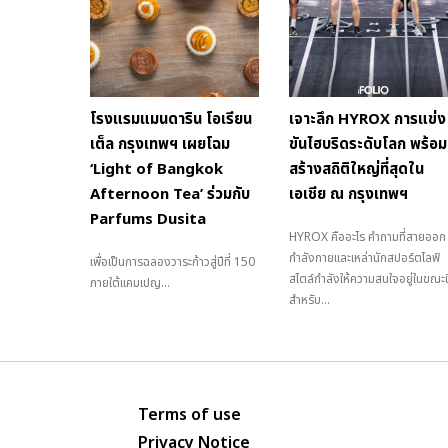
โรงแรมแมนดาริน โอเรียน
เจาะลึก HYROX การแข่ง
เต็ล กรุงเทพฯ เผยโฉม
ขันไฮบริดระดับโลก พร้อม
‘Light of Bangkok
สร้างสถิติใหญ่ที่สุดใน
Afternoon Tea’ ร่วมกับ
เอเชีย ณ กรุงเทพฯ
Parfums Dusita
HYROX คืออะไร คำถามที่สายออก
กำลังกายและเหล่านักสปอร์ตไลฟ์
เพื่อเป็นการฉลองวาระก้าวสู่ปีที่ 150
สไตล์กำลังให้ความสนใจอยู่ในขณะนี
ภายใต้แคมเปญ...
สำหรับ...
Terms of use
Privacy Notice