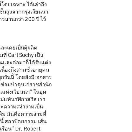
โดยเฉพาะ ได้เล่าถึง
้นสูงจากกรุงเวียนนา
าวนานกว่า 200 ปี ไว้
ละเคยเป็นผู้ผลิต
ที่ Carl Suchy เป็น
านและต่อมาก็ได้รับแต่ง
นื่องถึงสามชั่วอายุคน
วันนี้ โดยยังมีเอกสาร
ารซ่อมบำรุงแก่ราชสำนัก
ณแห่งเวียนนา” ในยุค
ไม่แพ้นาฬิกาสวิส เรา
ละความสง่างามเป็น
ดิม มันคือความงามที่
ี้ สถาปัตยกรรม เส้น
รือน” Dr. Robert