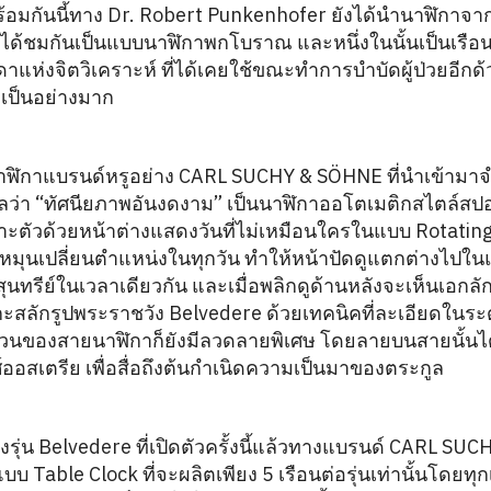
้อมกันนี้ทาง Dr. Robert Punkenhofer ยังได้นำนาฬิกาจา
นได้ชมกันเป็นแบบนาฬิกาพกโบราณ และหนึ่งในนั้นเป็นเรือน 
ดาแห่งจิตวิเคราะห์ ที่ได้เคยใช้ขณะทำการบำบัดผู้ป่วยอีกด้ว
มเป็นอย่างมาก
นาฬิกาแบรนด์หรูอย่าง CARL SUCHY & SÖHNE ที่นำเข้าม
แปลว่า “ทัศนียภาพอันงดงาม” เป็นนาฬิกาออโตเมติกสไตล์สปอร
ะตัวด้วยหน้าต่างแสดงวันที่ไม่เหมือนใครในแบบ Rotating
หมุนเปลี่ยนตำแหน่งในทุกวัน ทำให้หน้าปัดดูแตกต่างไปในแต่ล
รีย์ในเวลาเดียวกัน และเมื่อพลิกดูด้านหลังจะเห็นเอกลักษณ
กะสลักรูปพระราชวัง Belvedere ด้วยเทคนิคที่ละเอียดใน
ส่วนของสายนาฬิกาก็ยังมีลวดลายพิเศษ โดยลายบนสายนั้น
สเตรีย เพื่อสื่อถึงต้นกำเนิดความเป็นมาของตระกูล
่น Belvedere ที่เปิดตัวครั้งนี้แล้วทางแบรนด์ CARL SUCH
บ Table Clock ที่จะผลิตเพียง 5 เรือนต่อรุ่นเท่านั้นโดยทุ