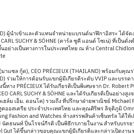
 ผู้นำเข้าและตัวแทนจำหน่ายแบรนด์นาฬิกาอิสระ ได้จัดง
CARL SUCHY & SÖHNE (คาร์ล ซูคี แอนด์ โซเน่) ที่เป็นดั่
ขึ้นอย่างเป็นทางการในประเทศไทย ณ ห้าง Central Chidlom 
ite
 (มาแซล กู้ด), CEO PRÉCIEUX (THAILAND) พร้อมกับคุณรว
 ร่วมให้การต้อนรับแขกผู้มีเกียรติระดับ VVIP และบรร
งนี้ทาง PRÉCIEUX ได้รับเกียรติเป็นพิเศษจาก Dr. Robert
), CEO CARL SUCHY & SÖHNE และได้รับเกียรติเป็นอย่างสู
ฮล์ม เอ็ม. ดอนโค) รวมถึง ที่ปรึกษาฝ่ายพาณิชย์ Michael Fr
ตออสเตรีย ประจำประเทศไทย และคุณศิริพร ลิจุติภูมิ Om
ung Fashion and Watches ห้างสรรพสินค้าเซ็นทรัล ได้ให้เ
ัทร นัตธนนท์ ปิ่นโรจน์กีรติ เป็นพิธีกรภายในงาน สำหรับบรร
l Gut ได้ขึ้นกล่าวขอบคุณแขกผู้มีเกียรติและกล่าวเปิดงาน 