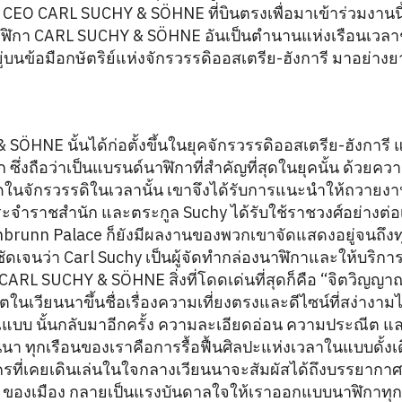
CEO CARL SUCHY & SÖHNE ที่บินตรงเพื่อมาเข้าร่วมงานนี้
ฬิกา CARL SUCHY & SÖHNE อันเป็นตำนานแห่งเรือนเวลาชั
อยู่บนข้อมือกษัตริย์แห่งจักรวรรดิออสเตรีย-ฮังการี มาอย่างย
ÖHNE นั้นได้ก่อตั้งขึ้นในยุคจักรวรรดิออสเตรีย-ฮังการี แ
่งถือว่าเป็นแบรนด์นาฬิกาที่สำคัญที่สุดในยุคนั้น ด้วยความ
่สุดในจักรวรรดิในเวลานั้น เขาจึงได้รับการแนะนำให้ถวายง
ประจำราชสำนัก และตระกูล Suchy ได้รับใช้ราชวงศ์อย่างต่อเ
nbrunn Palace ก็ยังมีผลงานของพวกเขาจัดแสดงอยู่จนถึงทุก
บุชัดเจนว่า Carl Suchy เป็นผู้จัดทำกล่องนาฬิกาและให้บริก
CARL SUCHY & SÖHNE สิ่งที่โดดเด่นที่สุดก็คือ “จิตวิญญา
ิตในเวียนนาขึ้นชื่อเรื่องความเที่ยงตรงและดีไซน์ที่สง่างาม
บ นั้นกลับมาอีกครั้ง ความละเอียดอ่อน ความประณีต แ
นา ทุกเรือนของเราคือการรื้อฟื้นศิลปะแห่งเวลาในแบบดั้งเ
ครที่เคยเดินเล่นในใจกลางเวียนนาจะสัมผัสได้ถึงบรรยากาศน
ของเมือง กลายเป็นแรงบันดาลใจให้เราออกแบบนาฬิกาทุกเ