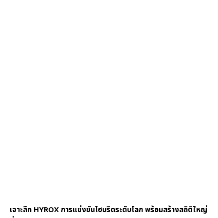
เจาะลึก HYROX การแข่งขันไฮบริดระดับโลก พร้อมสร้างสถิติใหญ่