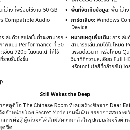
นที่ว่างที่พร้อมใช้งาน 50 GB
พื้นที่จัดเก็บข้อมูล:
พื้นที่ว่
 Compatible Audio
การ์ดเสียง:
Windows Com
Device.
รเล่นด้วยสเปกขั้นต่ำจะสามารถ
หมายเหตุเพิ่มเติม:
การเล่นด
ณภาพแบบ Performance ที่ 30
สามารถเล่นเกมได้ในโหมด P
ละเอียด 720p โดยแนะนำให้ใช้
เฟรมต่อวินาที หรือโหมด Qua
ราบรื่นยิ่งขึ้น
วินาทีที่ความละเอียด Full 
หรือเทคโนโลยีที่คล้ายกัน) โ
Still Wakes the Deep
จากสตูดิโอ The Chinese Room ที่เคยสร้างชื่อจาก Dear E
 จัดจำหน่ายโดย Secret Mode เกมนี้เน้นบรรยากาศสยองขว
ารต่อสู้ ผู้เล่นจะได้สัมผัสความกลัวในรูปแบบสมจริงผ่า
ุดขีด