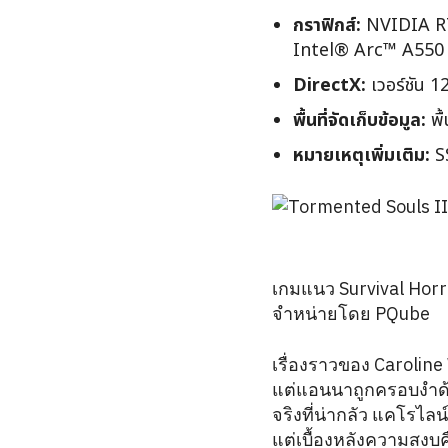
กราฟิกส์:
NVIDIA RT
Intel® Arc™ A550
DirectX:
เวอร์ชัน 1
พื้นที่จัดเก็บข้อมูล:
พื้
หมายเหตุเพิ่มเติม:
S
เกมแนว Survival Hor
จำหน่ายโดย PQube
เรื่องราวของ Carolin
แต่แอนนาถูกครอบงำด
จริงที่น่ากลัว แคโรไลน
แต่เบื้องหลังความสงบค