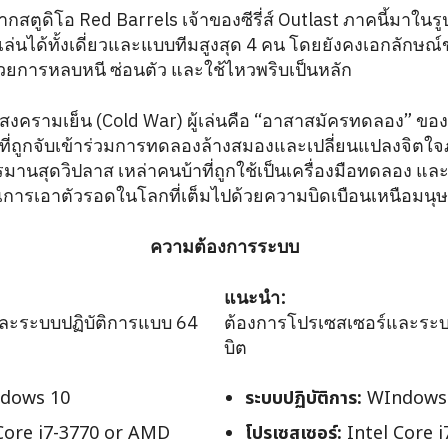
ากสตูดิโอ Red Barrels เจ้าของซีรี่ส์ Outlast ภาคนี้มาใน
ล่นได้ทั้งเดี่ยวและแบบทีมสูงสุด 4 คน โดยยังคงเอกลักษณ์ของ
้วยการหลบหนี ซ่อนตัว และใช้ไหวพริบเป็นหลัก
ง สงครามเย็น (Cold War) ผู้เล่นคือ “อาสาสมัครทดลอง” ของอ
ี่ถูกจับเข้าร่วมการทดลองล้างสมองและเปลี่ยนแปลงจิตใจภาย
รมานสุดวิปลาส เหล่าคนบ้าที่ถูกใช้เป็นเครื่องมือทดลอง 
การเอาตัวรอดในโลกที่เต็มไปด้วยความบิดเบือนเหนือมนุษ
ความต้องการระบบ
แนะนำ:
ละระบบปฏิบัติการแบบ 64
ต้องการโปรเซสเซอร์และระบ
บิต
dows 10
ระบบปฏิบัติการ:
WIndows
Core i7-3770 or AMD
โปรเซสเซอร์:
Intel Core 