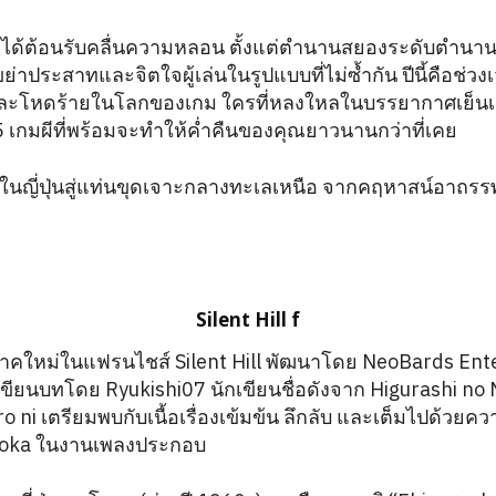
ด้ต้อนรับคลื่นความหลอน ตั้งแต่ตำนานสยองระดับตำนานที
ย่าประสาทและจิตใจผู้เล่นในรูปแบบที่ไม่ซ้ำกัน ปีนี้คือช่วงเ
ะโหดร้ายในโลกของเกม ใครที่หลงใหลในบรรยากาศเย็นเยี
เกมผีที่พร้อมจะทำให้ค่ำคืนของคุณยาวนานกว่าที่เคย
ในญี่ปุ่นสู่แท่นขุดเจาะกลางทะเลเหนือ จากคฤหาสน์อาถรรพ
Silent Hill f
ภาคใหม่ในแฟรนไชส์ Silent Hill พัฒนาโดย NeoBards Ent
ียนบทโดย Ryukishi07 นักเขียนชื่อดังจาก Higurashi no 
 ni เตรียมพบกับเนื้อเรื่องเข้มข้น ลึกลับ และเต็มไปด้วย
aoka ในงานเพลงประกอบ