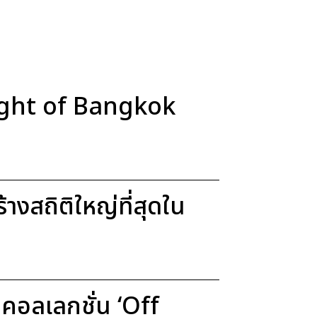
Light of Bangkok
งสถิติใหญ่ที่สุดใน
อลเลกชั่น ‘Off