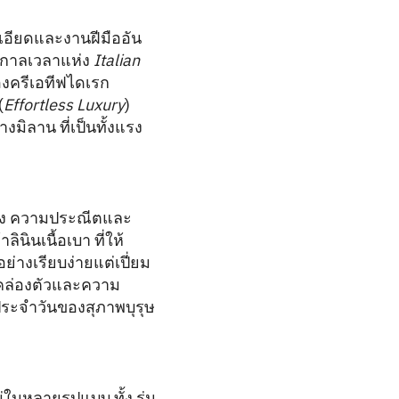
เอียดและงานฝีมืออัน
ือกาลเวลาแห่ง
Italian
งครีเอทีฟไดเรก
(
Effortless Luxury
)
งมิลาน ที่เป็นทั้งแรง
าง ความประณีตและ
ินินเนื้อเบา ที่ให้
างเรียบง่ายแต่เปี่ยม
ามคล่องตัวและความ
ประจำวันของสุภาพบุรุษ
นหลายรูปแบบ ทั้ง รุ่น