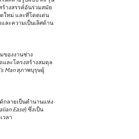
ร้างสรรค์อันร่วมสมัย
สดใหม่ และที่โดดเด่น
รรมและความเป็นเลิศด้าน
งามของงานช่าง
ะอาดและโครงสร้างสมดุล
’s Man
สุภาพบุรุษผู้
ด้กลายเป็นตำนานแห่ง
talian Ease
) ซึ่งเป็น
ลเวลา