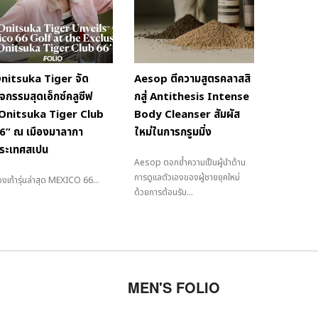
nitsuka Tiger จัด
Aesop ตีความสูตรคลาสสิ
ิจกรรมสุดเอ็กซ์คลูซีฟ
กสู่ Antithesis Intense
Onitsuka Tiger Club
Body Cleanser สัมผัส
6” ณ เมืองมาลากา
ใหม่ในการกรูมมิ่ง
ระเทศสเปน
Aesop ตอกย้ำความเป็นผู้นำด้าน
การดูแลตัวเองของผู้ชายยุคใหม่
งเท้ารุ่นล่าสุด MEXICO 66...
ด้วยการต้อนรับ...
MEN'S FOLIO