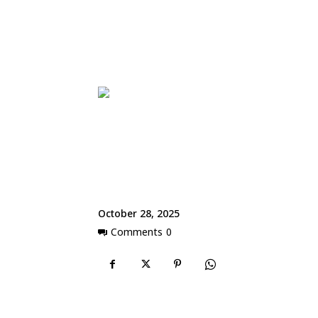
October 28, 2025
Comments
0