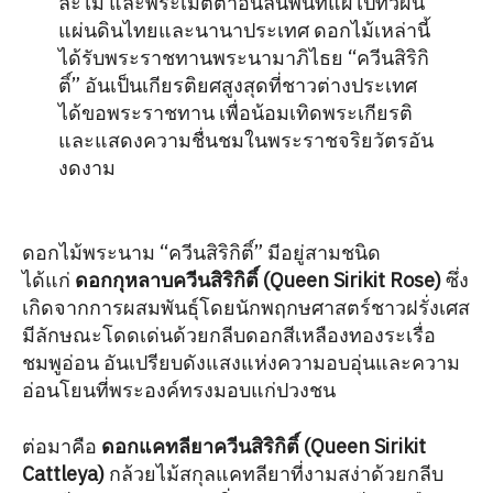
ละไม และพระเมตตาอันล้นพ้นที่แผ่ไปทั่วผืน
แผ่นดินไทยและนานาประเทศ ดอกไม้เหล่านี้
ได้รับพระราชทานพระนามาภิไธย “ควีนสิริกิ
ติ์” อันเป็นเกียรติยศสูงสุดที่ชาวต่างประเทศ
ได้ขอพระราชทาน เพื่อน้อมเทิดพระเกียรติ
และแสดงความชื่นชมในพระราชจริยวัตรอัน
งดงาม
ดอกไม้พระนาม “ควีนสิริกิติ์” มีอยู่สามชนิด
ได้แก่
ดอกกุหลาบควีนสิริกิติ์ (Queen Sirikit Rose)
ซึ่ง
เกิดจากการผสมพันธุ์โดยนักพฤกษศาสตร์ชาวฝรั่งเศส
มีลักษณะโดดเด่นด้วยกลีบดอกสีเหลืองทองระเรื่อ
ชมพูอ่อน อันเปรียบดังแสงแห่งความอบอุ่นและความ
อ่อนโยนที่พระองค์ทรงมอบแก่ปวงชน
ต่อมาคือ
ดอกแคทลียาควีนสิริกิติ์ (Queen Sirikit
Cattleya)
กล้วยไม้สกุลแคทลียาที่งามสง่าด้วยกลีบ