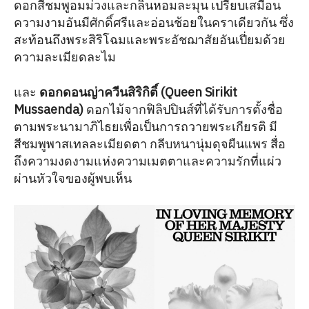
ดอกสีชมพูอมม่วงและกลิ่นหอมละมุน เปรียบเสมือน
ความงามอันมีศักดิ์ศรีและอ่อนช้อยในคราเดียวกัน ซึ่ง
สะท้อนถึงพระสิริโฉมและพระอัชฌาสัยอันเปี่ยมด้วย
ความละเมียดละไม
และ
ดอกดอนญ่าควีนสิริกิติ์ (Queen Sirikit
Mussaenda)
ดอกไม้จากฟิลิปปินส์ที่ได้รับการตั้งชื่อ
ตามพระนามาภิไธยเพื่อเป็นการถวายพระเกียรติ มี
สีชมพูพาสเทลละเมียดตา กลีบหนานุ่มดุจผืนแพร สื่อ
ถึงความงดงามแห่งความเมตตาและความรักที่แผ่ว
ผ่านหัวใจของผู้พบเห็น