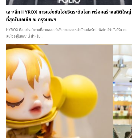
เจาะลึก HYROX การแข่งขันไฮบริดระดับโลก พร้อมสร้างสถิติใหญ่
ที่สุดในเอเชีย ณ กรุงเทพฯ
HYROX คืออะไร คำถามที่สายออกกำลังกายและเหล่านักสปอร์ตไลฟ์สไตล์กำลังให้ความ
สนใจอยู่ในขณะนี้ สำหรับ...