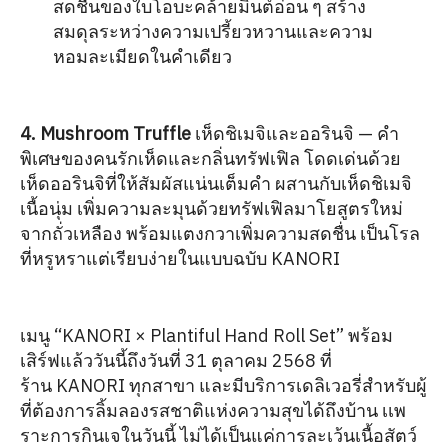
สดชื่นของใบโอบะคล้ายมินต์อ่อน ๆ สร้าง
สมดุลระหว่างความเปรี้ยวหวานและความ
หอมละเมียดในคำเดียว
4. Mushroom Truffle
เห็ดชิเมจิและออรินจิ — คำ
พิเศษของคนรักเห็ดและกลิ่นทรัฟเฟิล โดดเด่นด้วย
เห็ดออรินจิที่ให้สัมผัสแน่นเต็มคำ ผสานกับเห็ดชิเมจิ
เนื้อนุ่ม เพิ่มความละมุนด้วยทรัฟเฟิลมาโยสูตรใหม่
จากถั่วเหลือง พร้อมแตงกวาเพิ่มความสดชื่น เป็นโรล
ที่หรูหราแต่เรียบง่ายในแบบฉบับ KANORI
เมนู “KANORI × Plantiful Hand Roll Set” พร้อม
เสิร์ฟแล้ววันนี้ถึงวันที่ 31 ตุลาคม 2568 ที่
ร้าน KANORI ทุกสาขา และมีบริการเดลิเวอรี่สำหรับผู้
ที่ต้องการลิ้มลองรสชาติแห่งความสุขได้ถึงบ้าน เเพ
ราะการกินเจในวันนี้ ไม่ได้เป็นแค่การละเว้นเนื้อสัตว์