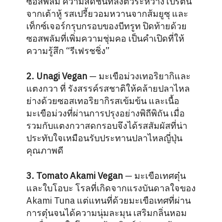
ซอสพลัม ความสดชื่นที่ลงตัวระหว่างโปรตีน
จากเต้าหู้ รสเปรี้ยวอมหวานจากส้มยูซุ และ
เท็กซ์เจอร์กรุบกรอบของบีทรูท ปิดท้ายด้วย
ซอสพลัมที่เพิ่มความชุ่มคอ เป็นคำเปิดที่ให้
ความรู้สึก “รีเฟรชชิ่ง”
2. Unagi Vegan
— มะเขือม่วงเทอริยากิและ
แตงกวา ที่ รังสรรค์รสชาติให้คล้ายปลาไหล
ย่างด้วยซอสเทอริยากิรสเข้มข้น และเนื้อ
มะเขือม่วงที่ผ่านการปรุงอย่างพิถีพิถัน เมื่อ
รวมกับแตงกวาสดกรอบจึงได้รสสัมผัสที่น่า
ประทับใจเหมือนรับประทานปลาไหลญี่ปุ่น
คุณภาพดี
3. Tomato Akami Vegan
— มะเขือเทศตุ๋น
และใบโอบะ โรลที่เกิดจากแรงบันดาลใจของ
Akami Tuna แต่แทนที่ด้วยมะเขือเทศที่ผ่าน
การตุ๋นจนได้ความนุ่มละมุน เสริมกลิ่นหอม