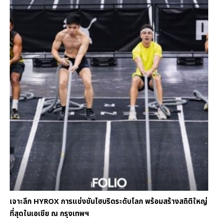
เจาะลึก HYROX การแข่งขันไฮบริดระดับโลก พร้อมสร้างสถิติใหญ่
ที่สุดในเอเชีย ณ กรุงเทพฯ