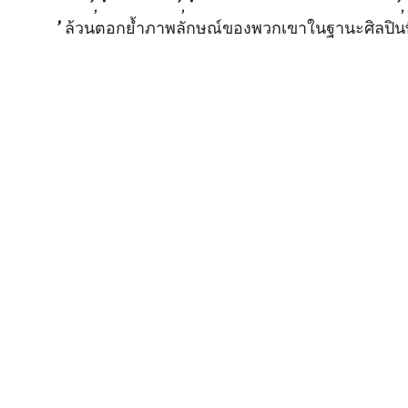
Moonwalk)
’
,
‘
Love Talk
’
,
‘
超时空 回 (Turn Back Time)
’
Me That
’
ล้วนตอกย้ำภาพลักษณ์ของพวกเขาในฐานะศิลปินท