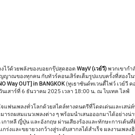
างไว้ด้วยพลังของบอยกรุ๊ปสุดฮอต
WayV (เวย์วี)
พวกเขากำลั
ิญญาณของทุกคน กับทัวร์คอนเสิร์ตเต็มรูปแบบครั้งที่สอง
[NO Way OUT] in BANGKOK
(ทูเธาซันด์ทเวนตี้ไฟว์ เวย์วี คอ
นวันเสาร์ที่ 6 ธันวาคม 2025 เวลา 18:00 น. ณ ไบเทค ไลฟ์
งใจแฟนเพลงทั่วโลกด้วยสไตล์ทางดนตรีที่โดดเด่นและเสน่ห์
สามารถผสมแนวเพลงต่าง ๆ พร้อมนำเสนอออกมาได้อย่างน่าป
เกาหลี ญี่ปุ่น และอังกฤษ ผ่านเสียงร้องและทักษะการเต้นที
็งแกร่งและขยายวงกว้างสู่ระดับสากลได้สำเร็จ ผลงานเพลงฮ