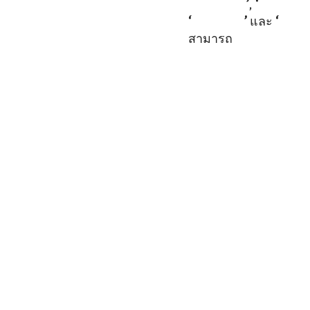
(Take Off)
’
,
‘
天选之城 (
‘
Phantom
’
และ
‘
Give 
สามารถ