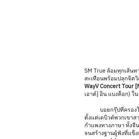
SM True ล้อมทุกเส้นท
สะเทือนพร้อมปลุกจิตว
WayV Concert Tour 
เอาต์] อิน แบงค็อก) ใ
WayV
บอยกรุ๊ปที่ครอ
ตั้งแต่เดบิวต์พวกเขา
กำแพงทางภาษา ทั้งจีน 
จนสร้างฐานผู้ฟังที่แข