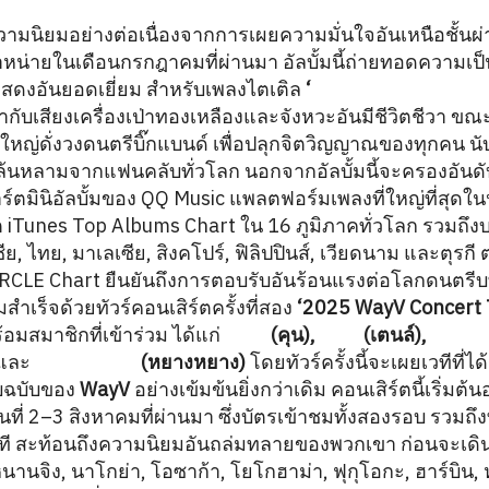
วามนิยมอย่างต่อเนื่องจากการเผยความมั่นใจอันเหนือชั้นผ่านม
ำหน่ายในเดือนกรกฎาคมที่ผ่านมา อัลบั้มนี้ถ่ายทอดความเป
สดงอันยอดเยี่ยม สำหรับเพลงไตเติล
‘
BIG BANDS (狂想曲
ากับเสียงเครื่องเป่าทองเหลืองและจังหวะอันมีชีวิตชีวา ขณะที
งใหญ่ดั่งวงดนตรีบิ๊กแบนด์ เพื่อปลุกจิตวิญญาณของทุกคน นับ
ล้นหลามจากแฟนคลับทั่วโลก นอกจากอัลบั้มนี้จะครองอัน
าร์ตมินิอัลบั้มของ QQ Music แพลตฟอร์มเพลงที่ใหญ่ที่สุดใน
 iTunes Top Albums Chart ใน 16 ภูมิภาคทั่วโลก
รวมถึงบร
นีเซีย, ไทย, มาเลเซีย, สิงคโปร์, ฟิลิปปินส์, เวียดนาม และตุร
RCLE Chart ยืนยันถึงการตอบรับอันร้อนแรงต่อโลกดนตรี
ำเร็จด้วยทัวร์คอนเสิร์ตครั้งที่สอง
‘2025 WayV Concert 
้อมสมาชิกที่เข้าร่วม ได้แก่
KUN
(คุน),
TEN
(เตนล์),
XIAO
และ
YANGYANG
(หยางหยาง)
โดยทัวร์ครั้งนี้จะเผยเวทีที่
บฉบับของ
WayV
อย่างเข้มข้นยิ่งกว่าเดิม คอนเสิร์ตนี้เริ่ม
นที่ 2–3 สิงหาคมที่ผ่านมา ซึ่งบัตรเข้าชมทั้งสองรอบ รวมถึงที
นที สะท้อนถึงความนิยมอันถล่มทลายของพวกเขา ก่อนจะเดิ
, หนานจิง, นาโกย่า, โอซาก้า, โยโกฮาม่า, ฟุกุโอกะ, ฮาร์บิน, ห