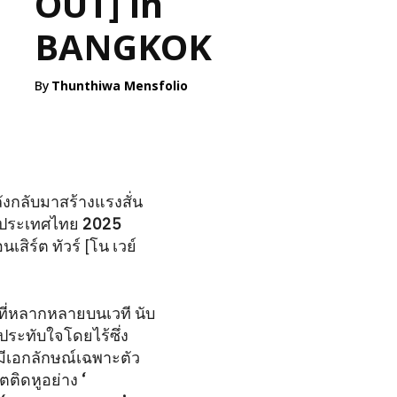
OUT] in
BANGKOK
By
Thunthiwa Mensfolio
งกลับมาสร้างแรงสั่น
ในประเทศไทย
2025
นเสิร์ต ทัวร์ [โน เวย์
ที่หลากหลายบนเวที นับ
ระทับใจโดยไร้ซึ่ง
่มีเอกลักษณ์เฉพาะตัว
ิตติดหูอย่าง
‘
无翼而飞