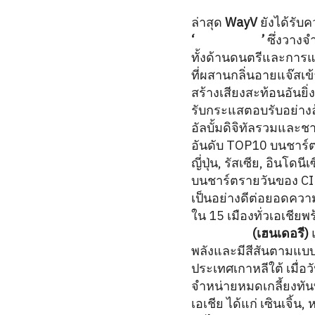
ล่าสุด
WayV
ยังได้รับค
‘
BIG BANDS
’
ซึ่งวางจ
ทั้งด้านดนตรีและการแ
ที่ผสานกลิ่นอายแจ๊สเข้
สร้างเสียงสะท้อนอันยิ่
รับกระแสตอบรับอย่าง
อัลบั้มดิจิทัลรวมและช
อันดับ TOP10 บนชาร์ต
ญี่ปุ่น, รัสเซีย, อินโด
บนชาร์ตรายวันของ CI
เป็นอย่างดีต่อยอดความส
ใน 15 เมืองทั่วเอเชียพร
HENDERY
(เฮนเดอรี)
พลังและมีสีสันตามแบ
ประเทศเกาหลีใต้ เมื่อวั
จำหน่ายหมดเกลี้ยงทั
เอเชีย ได้แก่ เซินเจิ้น