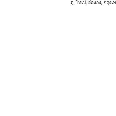
ตู, ไทเป, ฮ่องกง, กรุงเ