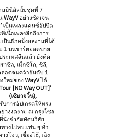
ินิอัลบั้มชุดที่ 7
็น
WayV
อย่างชัดเจน
)
’
เป็นเพลงแดนซ์อัปบีต
่เนื้อเพลงสื่อถึงการ
เป็นอีกหนึ่งผลงานที่ได้
ดับ 1 บนชาร์ตยอดขาย
ประเทศจีนแล้ว ยังติด
าซิล, เม็กซิโก, ชิลี,
กี ตลอดจนคว้าอันดับ 1
บทใหม่ของ
WayV
ได้
Tour [NO Way OUT]’
JUN
(เซียวจวิ้น),
ได้รับการอัปเกรดให้ทรง
ต้นอย่างงดงาม ณ กรุงโซล
่นั่งจำกัดทัศนวิสัย
นทางไปพบแฟน ๆ ทั่ว
างโจว, เซี่ยงไฮ้, เฉิง