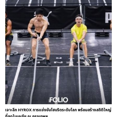
เจาะลึก HYROX การแข่งขันไฮบริดระดับโลก พร้อมสร้างสถิติใหญ่
ที่สุดในเอเชีย ณ กรุงเทพฯ