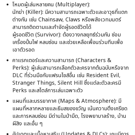
โหมดผู้เล่นหลายคน (Multiplayer):
นักฆ่า (Killer): มีความสามารถเฉพาะตัวและอาวุธที่แตก
ต่างกัน เช่น Chainsaw, Claws หรือพลังเวทมนตร์
สามารถติดตามและกำจัดผู้รอดชีวิตได้
ผู้รอดชีวิต (Survivor): ต้องวางกลยุทธ์ร่วมกัน ซ่อม
เครื่องปั่นไฟ หลบซ่อน และช่วยเหลือเพื่อนร่วมทีมเพื่อ
เอาตัวรอด
คาแรกเตอร์และความสามารถ (Characters &
Perks): ผู้เล่นสามารถเลือกตัวละครจากต้นฉบับหรือจาก
DLC ที่ร่วมมือกับแฟรนไชส์อื่น เช่น Resident Evil,
Stranger Things, Silent Hill ซึ่งแต่ละตัวละครมี
Perks และสไตล์การเล่นเฉพาะตัว
แผนที่และบรรยากาศ (Maps & Atmosphere): มี
แผนที่หลากหลายและธีมสยองขวัญ เน้นความตึงเครียด
และการหลบซ่อน มีด่านในป่ามืด, โรงพยาบาลร้าง, บ้าน
ผีสิง และอื่น ๆ
อัปเดตและเนื้อหาเสริม (Updates & DLCs): เกมมีการ