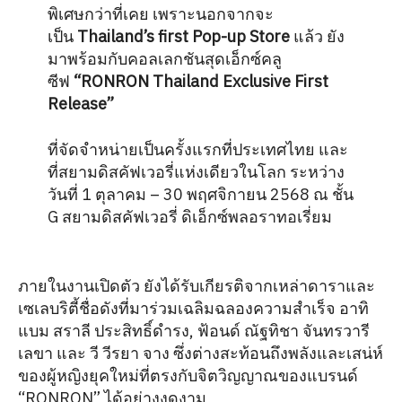
พิเศษกว่าที่เคย เพราะนอกจากจะ
เป็น
Thailand’s first Pop-up Store
แล้ว ยัง
มาพร้อมกับคอลเลกชันสุดเอ็กซ์คลู
ซีฟ
“RONRON Thailand Exclusive First
Release”
ที่จัดจำหน่ายเป็นครั้งแรกที่ประเทศไทย และ
ที่สยามดิสคัฟเวอรี่แห่งเดียวในโลก ระหว่าง
วันที่ 1 ตุลาคม – 30 พฤศจิกายน 2568 ณ ชั้น
G สยามดิสคัฟเวอรี่ ดิเอ็กซ์พลอราทอเรี่ยม
ภายในงานเปิดตัว ยังได้รับเกียรติจากเหล่าดาราและ
เซเลบริตี้ชื่อดังที่มาร่วมเฉลิมฉลองความสำเร็จ อาทิ
แบม สราลี ประสิทธิ์ดำรง, ฟ้อนด์ ณัฐทิชา จันทรวารี
เลขา และ วี วีรยา จาง ซึ่งต่างสะท้อนถึงพลังและเสน่ห์
ของผู้หญิงยุคใหม่ที่ตรงกับจิตวิญญาณของแบรนด์
“RONRON” ได้อย่างงดงาม