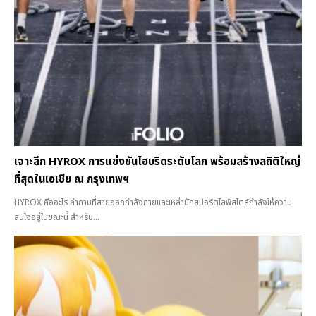
เจาะลึก HYROX การแข่งขันไฮบริดระดับโลก พร้อมสร้างสถิติใหญ่
ที่สุดในเอเชีย ณ กรุงเทพฯ
HYROX คืออะไร คำถามที่สายออกกำลังกายและเหล่านักสปอร์ตไลฟ์สไตล์กำลังให้ความ
สนใจอยู่ในขณะนี้ สำหรับ...