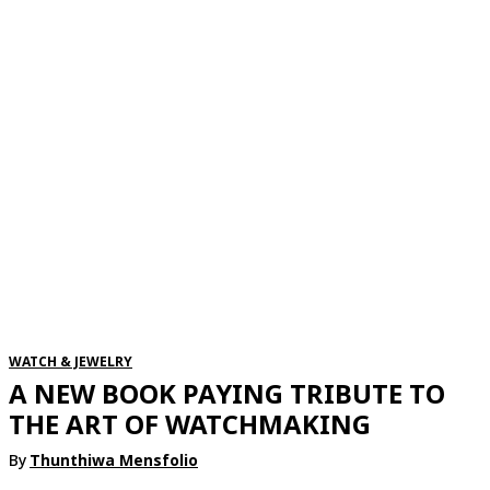
RSATIONS
ENTERTAINMENT
GROOMING
WATCH & JE
WATCH & JEWELRY
A NEW BOOK PAYING TRIBUTE TO
THE ART OF WATCHMAKING
By
Thunthiwa Mensfolio