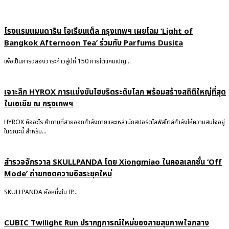
โรงแรมแมนดาริน โอเรียนเต็ล กรุงเทพฯ เผยโฉม ‘Light of
Bangkok Afternoon Tea’ ร่วมกับ Parfums Dusita
เพื่อเป็นการฉลองวาระก้าวสู่ปีที่ 150 ภายใต้แคมเปญ...
เจาะลึก HYROX การแข่งขันไฮบริดระดับโลก พร้อมสร้างสถิติใหญ่ที่สุด
ในเอเชีย ณ กรุงเทพฯ
HYROX คืออะไร คำถามที่สายออกกำลังกายและเหล่านักสปอร์ตไลฟ์สไตล์กำลังให้ความสนใจอยู่
ในขณะนี้ สำหรับ...
สำรวจจักรวาล SKULLPANDA โดย Xiongmiao ในคอลเลกชั่น ‘Off
Mode’ ถ่ายทอดความอิสระยุคใหม่
SKULLPANDA คือหนึ่งใน IP...
CUBIC Twilight Run ปรากฏการณ์ใหม่ของสายสุขภาพใจกลาง