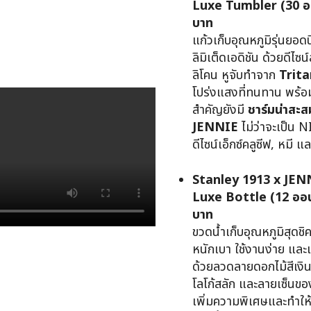
Luxe Tumbler (30 ออ
บาท
แก้วเก็บอุณหภูมิรุ่นยอดน
ลิมิเต็ดเอดิชัน ด้วยดีไซน
ลิโคน หูจับทำจาก
Trit
โปร่งแสงที่ทนทาน พร้อมโ
สำคัญยังมี
ชาร์มน่าสะ
JENNIE
ไม่ว่าจะเป็น 
ดีไซน์เอ็กซ์คลูซีฟ, หมี แ
Stanley 1913 x JEN
Luxe Bottle (12 ออน
บาท
ขวดน้ำเก็บอุณหภูมิสุดชิ
หนักเบา ใช้งานง่าย และเ
ด้วยลวดลายดอกไม้สีเงิน
โลโก้สลัก และลายเซ็นขอ
เพิ่มความพิเศษและทำให้