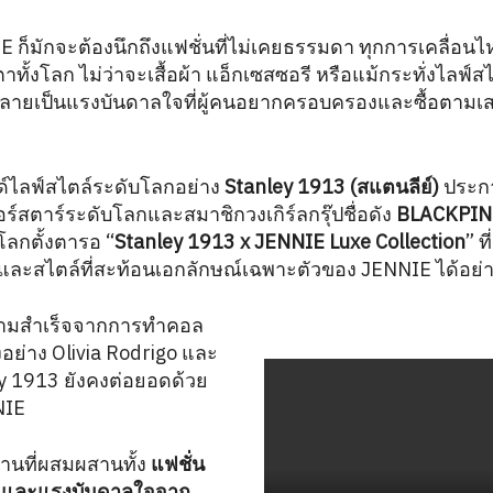
IE ก็มักจะต้องนึกถึงแฟชั่นที่ไม่เคยธรรมดา ทุกการเคลื่
้งโลก ไม่ว่าจะเสื้อผ้า แอ็กเซสซอรี หรือแม้กระทั่งไลฟ์ส
ลายเป็นแรงบันดาลใจที่ผู้คนอยากครอบครองและซื้อตามเ
รนด์ไลฟ์สไตล์ระดับโลกอย่าง
Stanley 1913 (สแตนลีย์)
ประกา
อร์สตาร์ระดับโลกและสมาชิกวงเกิร์ลกรุ๊ปชื่อดัง
BLACKPIN
วโลกตั้งตารอ “
Stanley 1913 x JENNIE Luxe Collection
” ท
้ และสไตล์ที่สะท้อนเอกลักษณ์เฉพาะตัวของ JENNIE ได้อย่าง
ามสำเร็จจากการทำคอล
ังอย่าง Olivia Rodrigo และ
ey 1913 ยังคงต่อยอดด้วย
NIE
งานที่ผสมผสานทั้ง
แฟชั่น
าน และแรงบันดาลใจจาก