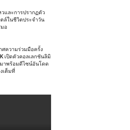
อนไหวและการปรากฏตัว
ไตล์ในชีวิตประจำวัน
สมอ
ศความร่วมมือครั้ง
K
เปิดตัวคอลเลกชันลิมิ
ี่มาพร้อมดีไซน์อันโดด
เต็มที่