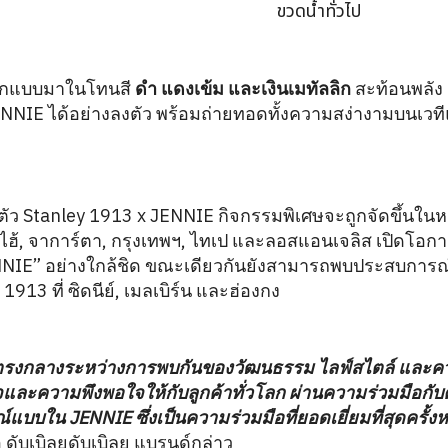
ขวดน้ำทั่วไป
ออกแบบมาในโทนสี
ดำ แดงเข้ม และเงินเมทัลลิก
สะท้อนพลัง 
JENNIE ได้อย่างลงตัว พร้อมถ่ายทอดทั้งความสง่างามบนเว
ดตัว Stanley 1913 x JENNIE กิจกรรมพิเศษจะถูกจัดขึ้นในห
่ยงไฮ้, จาการ์ตา, กรุงเทพฯ, ไทเป และลอสแอนเจลิส เปิดโอกา
ENNIE” อย่างใกล้ชิด ขณะเดียวกันยังสามารถพบประสบการ
 1913 ที่ ซิดนีย์, เมลเบิร์น และฮ่องกง
่ตรงกลางระหว่างการพบกันของวัฒนธรรม ไลฟ์สไตล์ และความบ
ละความพึงพอใจให้กับลูกค้าทั่วโลก ผ่านความร่วมมือกั
์แบบใน JENNIE ซึ่งเป็นความร่วมมือที่ยอดเยี่ยมที่สุดครั้งหน
 ดับเบิลยูดับเบิลยู แบรนด์กล่าว