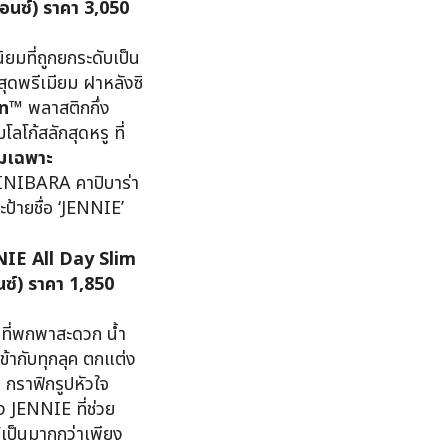
นซ์) ราคา 3,050
ิยมที่ถูกยกระดับเป็น
์สุดพรีเมียม ฝาหลังซิ
an™
พลาสติกกึ่ง
ลโก้สลักสุดหรู ที่
สมเฉพาะ
NINIBARA คาปิบาร่า
ละป้ายชื่อ ‘JENNIE’
NIE All Day Slim
ซ์) ราคา 1,850
คที่พกพาสะดวก น้ำ
ข้ากับทุกลุค ตกแต่ง
 กราฟิกรูปหัวใจ
ง JENNIE ที่ช่วย
เป็นมากกว่าเพียง