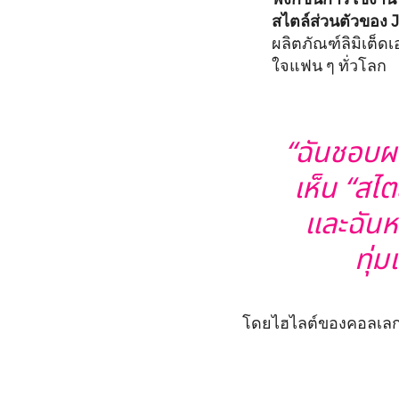
สไตล์ส่วนตัวของ
ผลิตภัณฑ์ลิมิเต็ดเ
ใจแฟน ๆ ทั่วโลก
“ฉันชอบผ
เห็น “สไ
และฉันหว
ทุ่
โดยไฮไลต์ของคอลเลกช