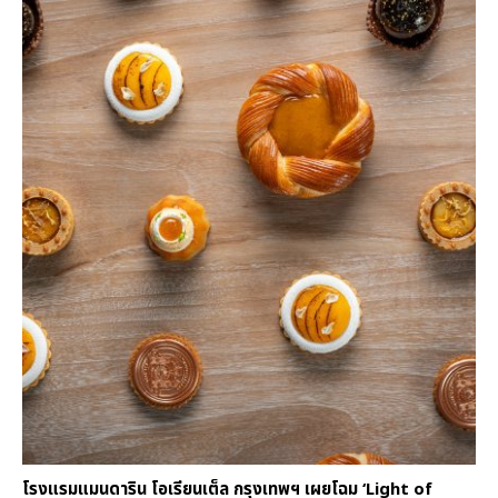
โรงแรมแมนดาริน โอเรียนเต็ล กรุงเทพฯ เผยโฉม ‘Light of