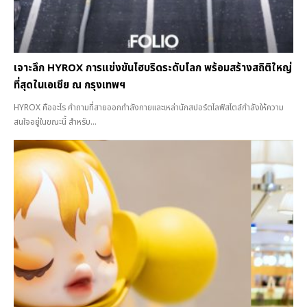
เจาะลึก HYROX การแข่งขันไฮบริดระดับโลก พร้อมสร้างสถิติใหญ่
ที่สุดในเอเชีย ณ กรุงเทพฯ
HYROX คืออะไร คำถามที่สายออกกำลังกายและเหล่านักสปอร์ตไลฟ์สไตล์กำลังให้ความ
สนใจอยู่ในขณะนี้ สำหรับ...