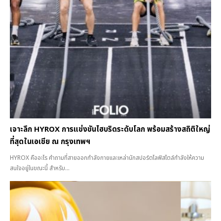
เจาะลึก HYROX การแข่งขันไฮบริดระดับโลก พร้อมสร้างสถิติใหญ่
ที่สุดในเอเชีย ณ กรุงเทพฯ
HYROX คืออะไร คำถามที่สายออกกำลังกายและเหล่านักสปอร์ตไลฟ์สไตล์กำลังให้ความ
สนใจอยู่ในขณะนี้ สำหรับ...