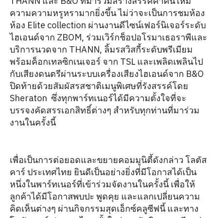
THANN และ B&O ที่มาร่วมสร้างสรรค์ค่ำคืนให้มี
ความความหรูหรามากยิ่งขึ้น ไม่ว่าจะเป็นการชมห้อง
ห้อง Elite collection ผ่านงานดีไซน์เฟอร์นิเจอร์ระดับ
ไฮเอนด์จาก ZBOM, ร่วมเวิร์กช็อปอโรมาเธอราพีและ
บริการนวดจาก THANN, ลิ้มรสวิสกี้ระดับพรีเมียม
พร้อมค็อกเทลซิกเนเจอร์ จาก TSL และเพลิดเพลินไป
กับเสียงดนตรีผ่านระบบเครื่องเสียงไฮเอนด์จาก B&O
ปิดท้ายด้วยสัมผัสรสชาติเมนูพิเศษที่รังสรรค์โดย
Sheraton ซึ่งทุกพาร์ทเนอร์ได้มีความตั้งใจที่จะ
บรรจงคัดสรรเอกสิทธิ์ต่างๆ สำหรับทุกท่านที่มาร่วม
งานในครั้งนี้
เพื่อเป็นการต่อยอดและขยายคอมมูนิตี้ดังกล่าว โลตัส
คาร์ ประเทศไทย ยินดีเป็นอย่างยิ่งที่มีโอกาสได้เป็น
หนึ่งในพาร์ทเนอร์ที่เข้าร่วมจัดงานในครั้งนี้ เพื่อให้
ลูกค้าได้มีโอกาสพบปะ พูดคุย และแลกเปลี่ยนความ
คิดเห็นต่างๆ ผ่านกิจกรรมสุดเอ็กซ์คลูซีฟนี้ และทาง