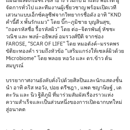
แผนกผลิตภัณฑ์เวชสำอาง ร่วมกับ มาแตง ฟอเร่ต์ ผู้
จัดการทั่วไป และทีมงานผู้เชี่ยวชาญ พร้อมเปิดเวที
เสวนาแบบเอ็กซ์คลูซีฟจากวิทยากรชื่อดัง อาทิ “KND
คำนี้ดี x พั้นรักแมว” โดย บิ๊ก–ภูมิชาย บุญสินสุข,
“ถอดรหัสชื่อ รื้อรหัสผิว” โดย ต่อ–จิตรพันธุ์ หัชชะ
วณิช และ พงษ์–อธิพงษ์ อมรวงศ์ปีติ จากช่อง
FAROSE, “SCAR OF LIFE” โดย หมอตังค์–มรรคพร
ขัติยะทองคำ รวมถึงหัวข้อ “เสริมแกร่งให้เซลล์ผิวด้วย
Microbiome” โดย พลอย หอวัง และ ดร.ข้าว ต้น
สมบูรณ์
บรรยากาศงานยังคับคั่งไปด้วยศิลปินและนักแสดงชั้น
นำ อาทิ คริส หอวัง, ปอย ตรีชฎา , แพต ชญานิษฐ์ , เต
ตะวัน และ นิว ฐิติภูมิ ที่มาร่วมสัมผัสเรื่องราวแห่ง
ความสำเร็จและเป็นส่วนหนึ่งของการเปิดฉากบทใหม่
สู่อนาคต