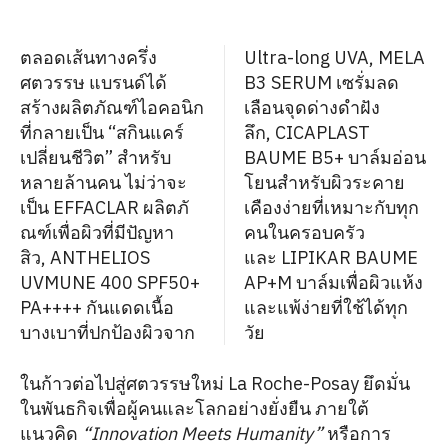
ตลอดเส้นทางครึ่ง
Ultra-long UVA, MELA
ศตวรรษ แบรนด์ได้
B3 SERUM เซรั่มลด
สร้างผลิตภัณฑ์ไอคอนิก
เลือนจุดด่างดำฝัง
ที่กลายเป็น “สกินแคร์
ลึก, CICAPLAST
เปลี่ยนชีวิต” สำหรับ
BAUME B5+ บาล์มอ่อน
หลายล้านคน ไม่ว่าจะ
โยนสำหรับผิวระคาย
เป็น EFFACLAR ผลิตภั
เคืองง่ายที่เหมาะกับทุก
ณฑ์เพื่อผิวที่มีปัญหา
คนในครอบครัว
สิว, ANTHELIOS
และ LIPIKAR BAUME
UVMUNE 400 SPF50+
AP+M บาล์มเพื่อผิวแห้ง
PA++++ กันแดดเนื้อ
และแพ้ง่ายที่ใช้ได้ทุก
บางเบาที่ปกป้องผิวจาก
วัย
ในก้าวต่อไปสู่ศตวรรษใหม่ La Roche-Posay ยึดมั่น
ในพันธกิจเพื่อผู้คนและโลกอย่างยั่งยืน ภายใต้
แนวคิด
“Innovation Meets Humanity”
หรือการ