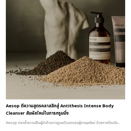
Aesop ตีความสูตรคลาสสิกสู่ Antithesis Intense Body
Cleanser สัมผัสใหม่ในการกรูมมิ่ง
Aesop ตอกย้ำความเป็นผู้นำด้านการดูแลตัวเองของผู้ชายยุคใหม่ ด้วยการต้อนรับ...