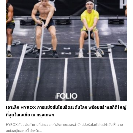
เจาะลึก HYROX การแข่งขันไฮบริดระดับโลก พร้อมสร้างสถิติใหญ่
ที่สุดในเอเชีย ณ กรุงเทพฯ
HYROX คืออะไร คำถามที่สายออกกำลังกายและเหล่านักสปอร์ตไลฟ์สไตล์กำลังให้ความ
สนใจอยู่ในขณะนี้ สำหรับ...