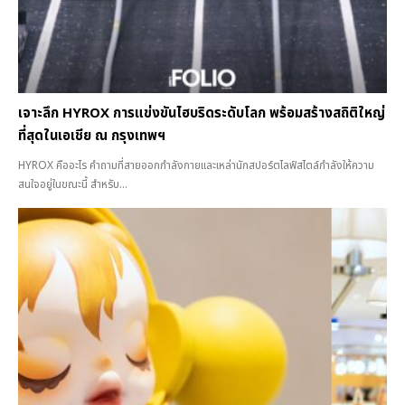
เจาะลึก HYROX การแข่งขันไฮบริดระดับโลก พร้อมสร้างสถิติใหญ่
ที่สุดในเอเชีย ณ กรุงเทพฯ
HYROX คืออะไร คำถามที่สายออกกำลังกายและเหล่านักสปอร์ตไลฟ์สไตล์กำลังให้ความ
สนใจอยู่ในขณะนี้ สำหรับ...