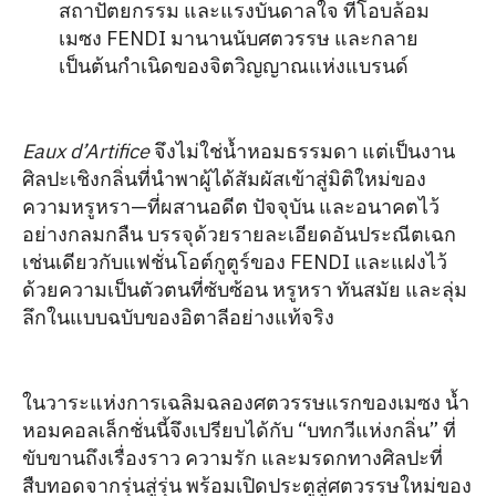
สถาปัตยกรรม และแรงบันดาลใจ ที่โอบล้อม
เมซง FENDI มานานนับศตวรรษ และกลาย
เป็นต้นกำเนิดของจิตวิญญาณแห่งแบรนด์
Eaux d’Artifice
จึงไม่ใช่น้ำหอมธรรมดา แต่เป็นงาน
ศิลปะเชิงกลิ่นที่นำพาผู้ได้สัมผัสเข้าสู่มิติใหม่ของ
ความหรูหรา—ที่ผสานอดีต ปัจจุบัน และอนาคตไว้
อย่างกลมกลืน บรรจุด้วยรายละเอียดอันประณีตเฉก
เช่นเดียวกับแฟชั่นโอต์กูตูร์ของ FENDI และแฝงไว้
ด้วยความเป็นตัวตนที่ซับซ้อน หรูหรา ทันสมัย และลุ่ม
ลึกในแบบฉบับของอิตาลีอย่างแท้จริง
ในวาระแห่งการเฉลิมฉลองศตวรรษแรกของเมซง น้ำ
หอมคอลเล็กชั่นนี้จึงเปรียบได้กับ “บทกวีแห่งกลิ่น” ที่
ขับขานถึงเรื่องราว ความรัก และมรดกทางศิลปะที่
สืบทอดจากรุ่นสู่รุ่น พร้อมเปิดประตูสู่ศตวรรษใหม่ของ