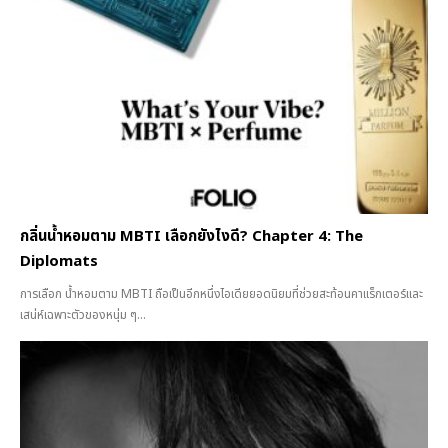
กลิ่นน้ำหอมตาม MBTI เลือกยังไงดี? Chapter 4: The
Diplomats
การเลือก น้ำหอมตาม MBTI ถือเป็นอีกหนึ่งไอเดียยอดนิยมที่ช่วยสะท้อนคาแร็กเตอร์และ
เสน่ห์เฉพาะตัวของหนุ่ม ๆ...