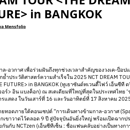
AM TOUR <THE DREAM 
URE> in BANGKOK
a Mensfolio
าล-อวกาศ เพื่อร่วมฝันถึงทุกช่วงเวลาสำคัญของวงเค-ป็อ
อมตอกย้ำประวัติศาสตร์ความสำเร็จใน 2025 NCT DREAM 
UTURE> in BANGKOK (ทูเธาซันด์ทเวนตี้ไฟว์ เอ็นซีที ดรี
วเจอร์> อิน แบงค็อก) ณ สเตเดียมที่ใหญ่ที่สุดในประเทศไทย 
รแสดง ในวันเสาร์ที่ 16 และวันอาทิตย์ที่ 17 สิงหาคม 202
ูกถ่ายทอดภายใต้คอนเซปต์ “การเดินทางข้ามกาล-อวกาศ (Spac
กเขาวาดไว้ตลอด 9 ปี สู่ปัจจุบันอันยิ่งใหญ่ พร้อมเปิดฉากป
กันกับ NCTzen (เอ็นซีทีเซ็น : ชื่อแฟนคลับอย่างเป็นทางกา