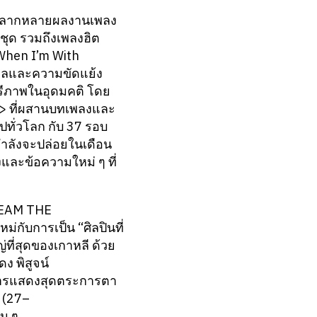
านหลากหลายผลงานเพลง
ชุด รวมถึงเพลงฮิต
‘When I’m With
งวลและความขัดแย้ง
สรีภาพในอุดมคติ โดย
E> ที่ผสานบทเพลงและ
ทั่วโลก กับ 37 รอบ
่กำลังจะปล่อยในเดือน
งและข้อความใหม่ ๆ ที่
DREAM THE
่กับการเป็น “ศิลปินที่
ที่สุดของเกาหลี ด้วย
 พิสูจน์
การแสดงสุดตระการตา
า (27–
่น ๆ