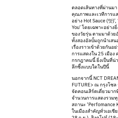
ตลอดเส้นทางที่ผ่านม
คุณภาพและเวทีการแสดง
อย่าง Hot Sauce (맛)’,
You’ โดยเฉพาะอย่างยิ
ของวัยรุ่น ตามมาด้วยอ
ทั้งสองอัลบั้มถูกนำเ
เรื่องราวเข้าด้วยกัน
การแสดงใน 25 เมือง คร
กรกฎาคมนี้ ยิ่งเป็นที
ลึกซึ้งแบบใดในปีนี้
นอกจากนี้ NCT DREAM 
FUTURE> ณ กรุงโซล ระห
จัดคอนเสิร์ตเดี่ยวมาก
จำนวนการแสดงรวมทุกค
สถานะ ‘Perfomance K
ในเมืองสำคัญทั่วเอเชีย
28 ก.ย.), สิงคโปร์ (18