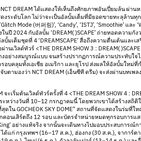
า NCT DREAM ได้แสดงให้เห็นถึงศักยภาพอันเปี่ยมล้น ผ่
ระดับโลก ไม่ว่าจะเป็นอัลบั้มเต็มที่มียอดขายทะลุล้านทุก
 ‘Glitch Mode (버퍼링)’, ‘Candy’, ‘ISTJ’, ‘Smoothie’ และ 
่งในปี 2024 กับอัลบั้ม ‘DREAM( )SCAPE’ ถ่ายทอดความกั
ัลบั้มเต็มชุดที่ 4 ‘DREAMSCAPE’ สื่อถึงความตื่นเต้นและเ
สนอผ่านเวิลด์ทัวร์ <THE DREAM SHOW 3 : DREAM( )SCAP
อย่างอย่างสมบูรณ์แบบ จนสร้างปรากฏการณ์ความประทับใจไป
อบคลุมทั้งเอเชีย อเมริกา และยุโรป ส่งผลให้อัลบั้มใหม่ที
่น่าจับตามองว่า NCT DREAM (เอ็นซีที ดรีม) จะส่งผ่านบทเพล
จะเริ่มต้นเวิลด์ทัวร์ครั้งที่ 4 <THE DREAM SHOW 4 : 
ว่างวันที่ 10–12 กรกฎาคมนี้ โดยพวกเขาได้สร้างสถิติใหม
ที่สุดใน GOCHEOK SKY DOME” สถานที่จัดแสดงในร่มที่ใหญ่
อนเสิร์ตถึง 12 รอบ และบัตรจำหน่ายหมดทุกรอบการแสดง
ing’ อย่างแท้จริง จากนั้นจะเดินทางไปมอบประสบการณ์
 ได้แก่ กรุงเทพฯ (16–17 ส.ค.), ฮ่องกง (30 ส.ค.), จาการ์ต
–19 ต.ค.), ไทเป (6 ธ.ค.), กัวลาลัมเปอร์ (13–14 ธ.ค.) และอื