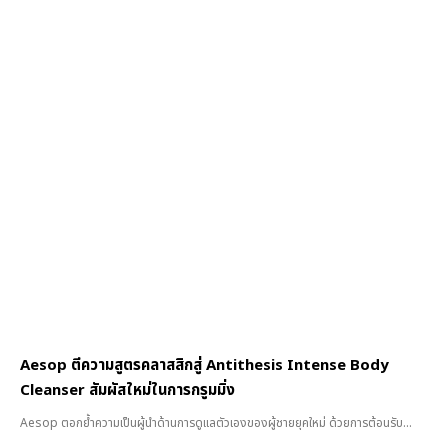
Aesop ตีความสูตรคลาสสิกสู่ Antithesis Intense Body
Cleanser สัมผัสใหม่ในการกรูมมิ่ง
Aesop ตอกย้ำความเป็นผู้นำด้านการดูแลตัวเองของผู้ชายยุคใหม่ ด้วยการต้อนรับ...