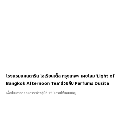
โรงแรมแมนดาริน โอเรียนเต็ล กรุงเทพฯ เผยโฉม ‘Light of
Bangkok Afternoon Tea’ ร่วมกับ Parfums Dusita
เพื่อเป็นการฉลองวาระก้าวสู่ปีที่ 150 ภายใต้แคมเปญ...