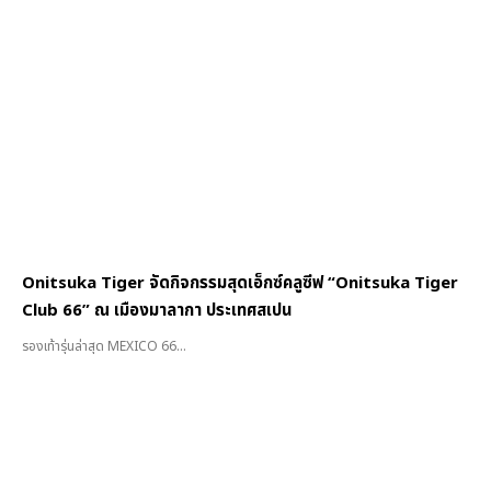
Onitsuka Tiger จัดกิจกรรมสุดเอ็กซ์คลูซีฟ “Onitsuka Tiger
Club 66” ณ เมืองมาลากา ประเทศสเปน
รองเท้ารุ่นล่าสุด MEXICO 66...