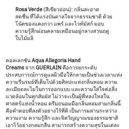
Rosa Verde
(สีเขียวอ่อน): กลิ่นสะอาด
สดชื่น ที่ได้แรงบันดาลใจจากธรรมชาติ ด้วย
โน้ตของแตงกวา แพร์ และไวท์มัสก์ มอบ
ความรู้สึกผ่อนคลายเหมือนอยู่กลางสวนฤดู
ใบไม้ผลิ
คอลเลกชัน
Aqua Allegoria Hand
Creams
จาก
GUERLAIN
คือการยกระดับ
ประสบการณ์การดูแลผิวมือให้กลายเป็นช่วงเวลาแห่ง
ความรื่นรมย์ที่เต็มไปด้วยศิลปะแห่งกลิ่นหอม ความ
ละเมียดละไมในการออกแบบ และความใส่ใจต่อสิ่ง
แวดล้อมในทุกสัมผัส ไม่ว่าจะเป็นผู้ที่หลงใหลใน
ศาสตร์แห่งน้ำหอม ครีมถนอมมือกลิ่นหอมสามกลิ่นนี้
คือคำตอบที่ลงตัวอย่างไร้ที่ติ เป็นการผสานระหว่าง
ความงาม ความรู้สึก และจิตวิญญาณของธรรมชาติ
เอาไว้อย่างกลมกลืน สามารถสร้างความสุขในแต่ละ