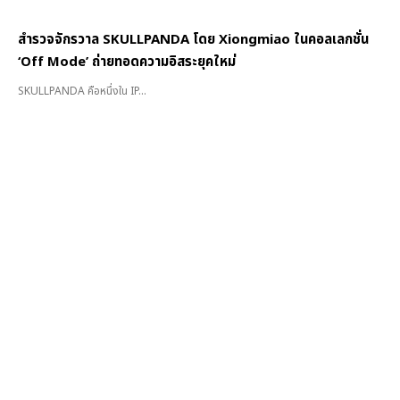
สำรวจจักรวาล SKULLPANDA โดย Xiongmiao ในคอลเลกชั่น
‘Off Mode’ ถ่ายทอดความอิสระยุคใหม่
SKULLPANDA คือหนึ่งใน IP...