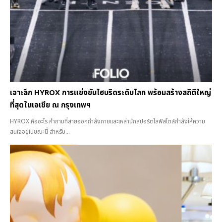
เจาะลึก HYROX การแข่งขันไฮบริดระดับโลก พร้อมสร้างสถิติใหญ่
ที่สุดในเอเชีย ณ กรุงเทพฯ
HYROX คืออะไร คำถามที่สายออกกำลังกายและเหล่านักสปอร์ตไลฟ์สไตล์กำลังให้ความ
สนใจอยู่ในขณะนี้ สำหรับ...