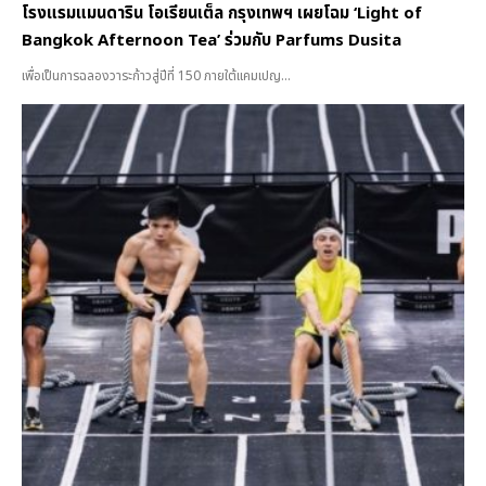
โรงแรมแมนดาริน โอเรียนเต็ล กรุงเทพฯ เผยโฉม ‘Light of
Bangkok Afternoon Tea’ ร่วมกับ Parfums Dusita
เพื่อเป็นการฉลองวาระก้าวสู่ปีที่ 150 ภายใต้แคมเปญ...