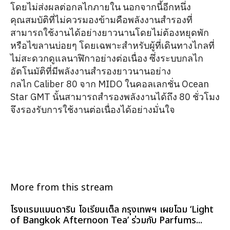
โดยไม่ส่งผลต่อกลไกภายใน นอกจากนี้อีกหนึ่ง
คุณสมบัติที่ไม่ควรมองข้ามคือพลังงานสำรองที่
สามารถใช้งานได้อย่างยาวนานโดยไม่ต้องหยุดพัก
หรือไขลานบ่อยๆ โดยเฉพาะสำหรับผู้ที่เดินทางไกลที่
ไม่สะดวกดูแลนาฬิกาอย่างต่อเนื่อง ซึ่งระบบกลไก
อัตโนมัติที่มีพลังงานสำรองยาวนานอย่าง
กลไก Caliber 80 จาก MIDO ในคอลเลกชั่น Ocean
Star GMT นั้นสามารถสำรองพลังงานได้ถึง 80 ชั่วโมง
จึงรองรับการใช้งานต่อเนื่องได้อย่างมั่นใจ
More from this stream
โรงแรมแมนดาริน โอเรียนเต็ล กรุงเทพฯ เผยโฉม ‘Light
of Bangkok Afternoon Tea’ ร่วมกับ Parfums...