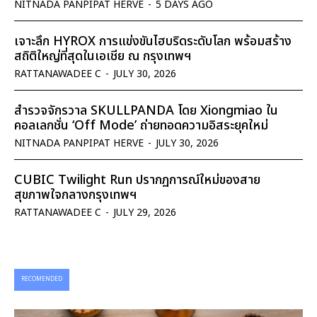
NITNADA PANPIPAT HERVE
-
5 DAYS AGO
เจาะลึก HYROX การแข่งขันไฮบริดระดับโลก พร้อมสร้าง
สถิติใหญ่ที่สุดในเอเชีย ณ กรุงเทพฯ
RATTANAWADEE C
-
JULY 30, 2026
สำรวจจักรวาล SKULLPANDA โดย Xiongmiao ใน
คอลเลกชั่น ‘Off Mode’ ถ่ายทอดความอิสระยุคใหม่
NITNADA PANPIPAT HERVE
-
JULY 30, 2026
CUBIC Twilight Run ปรากฏการณ์ใหม่ของสาย
สุขภาพใจกลางกรุงเทพฯ
RATTANAWADEE C
-
JULY 29, 2026
RECOMENDED