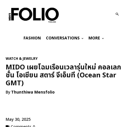
FASHION
CONVERSATIONS
MORE
WATCH & JEWELRY
MIDO เผยโฉมเรือนเวลารุ่นใหม่ คอลเลก
ชั่น โอเชียน สตาร์ จีเอ็มที (Ocean Star
GMT)
By
Thunthiwa Mensfolio
May 30, 2025
Comments
0