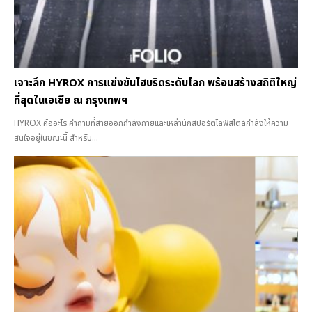
เจาะลึก HYROX การแข่งขันไฮบริดระดับโลก พร้อมสร้างสถิติใหญ่
ที่สุดในเอเชีย ณ กรุงเทพฯ
HYROX คืออะไร คำถามที่สายออกกำลังกายและเหล่านักสปอร์ตไลฟ์สไตล์กำลังให้ความ
สนใจอยู่ในขณะนี้ สำหรับ...