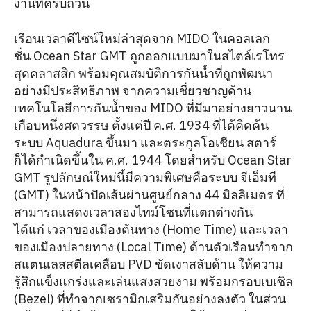
งานที่ครบถ้วน
เรือนเวลาดีไซน์ใหม่ล่าสุดจาก MIDO ในคอลเลก
ชั่น Ocean Star GMT ถูกออกแบบมาในสไตล์เรโทร
สุดคลาสสิก พร้อมคุณสมบัติการกันน้ำที่ถูกพัฒนา
อย่างมีประสิทธิภาพ จากความเชี่ยวชาญด้าน
เทคโนโลยีการกันน้ำของ MIDO ที่มีมาอย่างยาวนาน
เกือบหนึ่งศตวรรษ ตั้งแต่ปี ค.ศ. 1934 ที่ได้คิดค้น
ระบบ Aquadura ขึ้นมา และตระกูลโอเชียน สตาร์
ก็ได้กำเนิดขึ้นใน ค.ศ. 1944 โดยสำหรับ Ocean Star
GMT รูปลักษณ์ใหม่นี้มีความพิเศษคือระบบ จีเอ็มที
(GMT) ในหน้าปัดเส้นผ่านศูนย์กลาง 44 มิลลิเมตร ที่
สามารถแสดงเวลาสองไทม์โซนที่แตกต่างกัน
ได้แก่ เวลาของเมืองต้นทาง (Home Time) และเวลา
ของเมืองปลายทาง (Local Time) ด้านตัวเรือนทำจาก
สแตนเลสสตีลเคลือบ PVD ขัดเงาสลับด้าน ให้ความ
รู้สึกแข็งแกร่งและเล่นแสงสวยงาม พร้อมกรอบเบเซิล
(Bezel) ที่ทำจากเซรามิกเสริมกันอย่างลงตัว ในส่วน