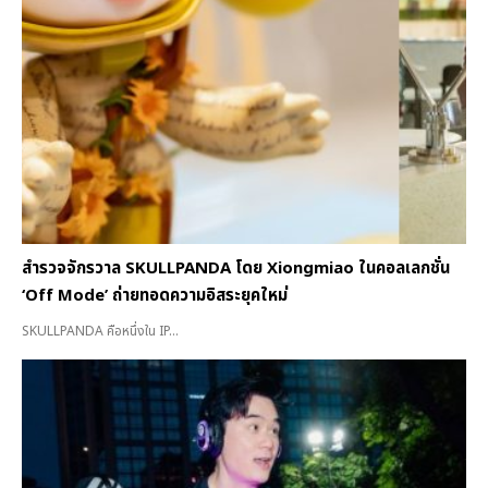
สำรวจจักรวาล SKULLPANDA โดย Xiongmiao ในคอลเลกชั่น
‘Off Mode’ ถ่ายทอดความอิสระยุคใหม่
SKULLPANDA คือหนึ่งใน IP...