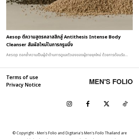
Aesop ตีความสูตรคลาสสิกสู่ Antithesis Intense Body
Cleanser สัมผัสใหม่ในการกรูมมิ่ง
Aesop ตอกย้ำความเป็นผู้นำด้านการดูแลตัวเองของผู้ชายยุคใหม่ ด้วยการต้อนรับ...
Terms of use
MEN'S FOLIO
Privacy Notice
© Copyright - Men's Folio and Digitaria's Men's Foilo Thailand are