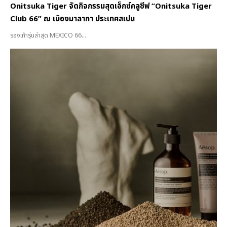
Onitsuka Tiger จัดกิจกรรมสุดเอ็กซ์คลูซีฟ “Onitsuka Tiger
Club 66” ณ เมืองมาลากา ประเทศสเปน
รองเท้ารุ่นล่าสุด MEXICO 66...