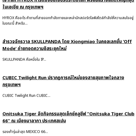
เจาะลึก HYROX การแข่งขันไฮบริดระดับโลก พร้อมสร้างสถิติใหญ่ที่สุด
ในเอเชีย ณ กรุงเทพฯ
HYROX คืออะไร คำถามที่สายออกกำลังกายและเหล่านักสปอร์ตไลฟ์สไตล์กำลังให้ความสนใจอยู่
ในขณะนี้ สำหรับ...
สำรวจจักรวาล SKULLPANDA โดย Xiongmiao ในคอลเลกชั่น ‘Off
Mode’ ถ่ายทอดความอิสระยุคใหม่
SKULLPANDA คือหนึ่งใน IP...
CUBIC Twilight Run ปรากฏการณ์ใหม่ของสายสุขภาพใจกลาง
กรุงเทพฯ
CUBIC Twilight Run CUBIC...
Onitsuka Tiger จัดกิจกรรมสุดเอ็กซ์คลูซีฟ “Onitsuka Tiger Club
66” ณ เมืองมาลากา ประเทศสเปน
รองเท้ารุ่นล่าสุด MEXICO 66...