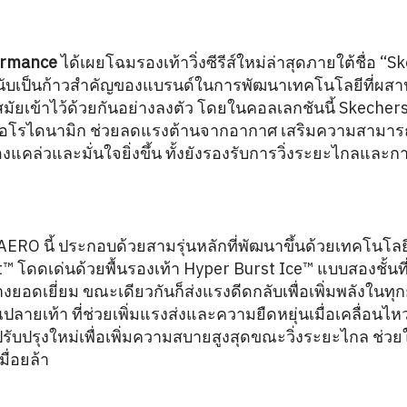
ormance
ได้เผยโฉมรองเท้าวิ่งซีรีส์ใหม่ล่าสุดภายใต้ชื่อ 
ึ่งนับเป็นก้าวสำคัญของแบรนด์ในการพัฒนาเทคโนโลยีที่ผสา
สมัยเข้าไว้ด้วยกันอย่างลงตัว โดยในคอลเลกชันนี้ Skeche
ณะแอโรไดนามิก ช่วยลดแรงต้านจากอากาศ เสริมความสามารถข
องแคล่วและมั่นใจยิ่งขึ้น ทั้งยังรองรับการวิ่งระยะไกลและ
AERO นี้ ประกอบด้วยสามรุ่นหลักที่พัฒนาขึ้นด้วยเทคโนโลยี
 โดดเด่นด้วยพื้นรองเท้า Hyper Burst Ice™ แบบสองชั้นที
อดเยี่ยม ขณะเดียวกันก็ส่งแรงดีดกลับเพื่อเพิ่มพลังในทุก
ลายเท้า ที่ช่วยเพิ่มแรงส่งและความยืดหยุ่นเมื่อเคลื่อนไ
รปรับปรุงใหม่เพื่อเพิ่มความสบายสูงสุดขณะวิ่งระยะไกล ช่
ื่อยล้า