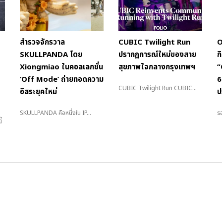
สำรวจจักรวาล
CUBIC Twilight Run
O
SKULLPANDA โดย
ปรากฏการณ์ใหม่ของสาย
ก
Xiongmiao ในคอลเลกชั่น
สุขภาพใจกลางกรุงเทพฯ
“
‘Off Mode’ ถ่ายทอดความ
6
CUBIC Twilight Run CUBIC...
อิสระยุคใหม่
ป
SKULLPANDA คือหนึ่งใน IP...
รอ
้